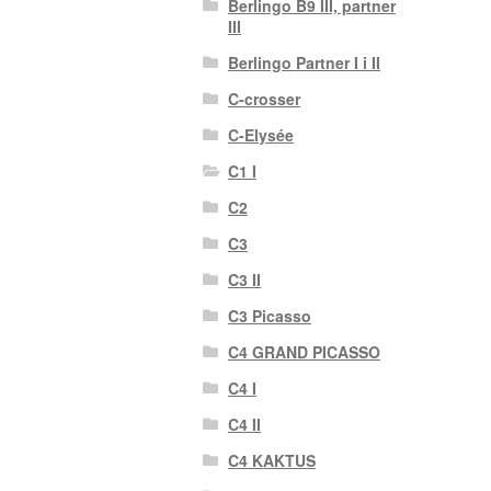
Berlingo B9 III, partner
III
Berlingo Partner I i II
C-crosser
C-Elysée
C1 I
C2
C3
C3 II
C3 Picasso
C4 GRAND PICASSO
C4 I
C4 II
C4 KAKTUS