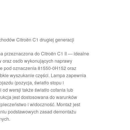
hodów Citroën C1 drugiej generacji
na przeznaczona do Citroën C1 II — idealne
w oraz osób wykonujących naprawy
uje pod oznaczenia 81550-0H152 oraz
ybkie wyszukanie części. Lampa zapewnia
jazdu (pozycja, światło stopu i
 od wersji także światło cofania lub
trukcja jest dostosowana do warunków
pieczeństwo i widoczność. Montaż jest
owaniu podstawowych zasad demontażu
nych.