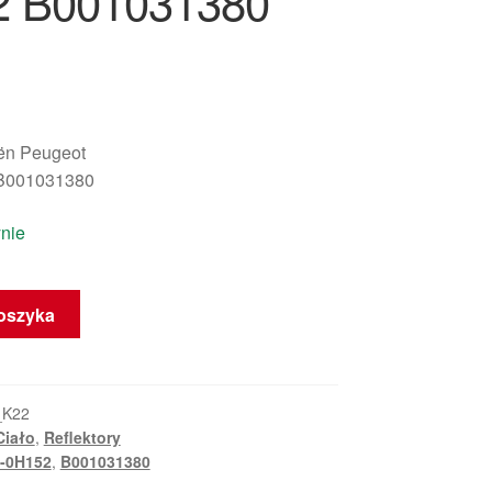
2 B001031380
oën Peugeot
B001031380
nie
oszyka
_K22
Ciało
,
Reflektory
-0H152
,
B001031380