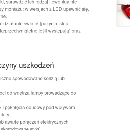
i, sprawdzić ich rodzaj i ewentualnie
zy montażu; w wersjach z LED upewnić się,
wne.
działanie świateł (pozycja, stop,
ia/przeciwmgielne jeśli występują) oraz
.
czyny uszkodzeń
czne spowodowane kolizją lub
goci do wnętrza lampy prowadzące do
.
k i pęknięcia obudowy pod wpływem
tury.
b awarie połączeń elektrycznych
 skorodowane styki).