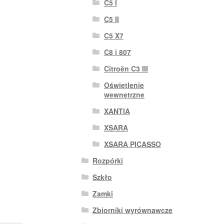
C5 I
C5 II
C5 X7
C8 i 807
Citroën C3 III
Oświetlenie
wewnętrzne
XANTIA
XSARA
XSARA PICASSO
Rozpórki
Szkło
Zamki
Zbiorniki wyrównawcze