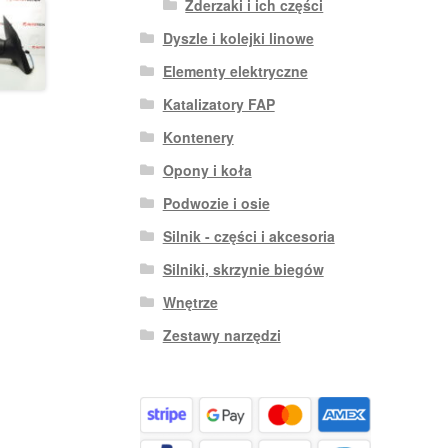
Zderzaki i ich części
Dyszle i kolejki linowe
Elementy elektryczne
Katalizatory FAP
Kontenery
Opony i koła
Podwozie i osie
Silnik - części i akcesoria
Silniki, skrzynie biegów
Wnętrze
Zestawy narzędzi