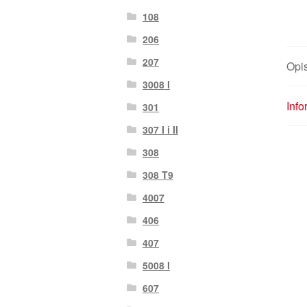
108
206
207
Opi
3008 I
Inf
301
307 I i II
308
308 T9
4007
406
407
5008 I
607