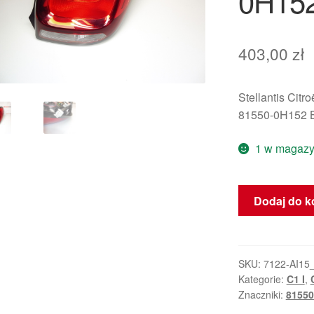
0H15
403,00
zł
Stellantis Citr
81550-0H152 
1 w magazy
ilość
Dodaj do k
Prawa
tylna
lampa
Citroën
SKU:
7122-AI15
Kategorie:
C1 I
,
C1
Znaczniki:
81550
II