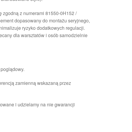
pę zgodną z numerami 81550-0H152 /
lement dopasowany do montażu seryjnego,
nimalizuje ryzyko dodatkowych regulacji.
lecany dla warsztatów i osób samodzielnie
r poglądowy.
ferencją zamienną wskazaną przez
owane i udzielamy na nie gwarancji