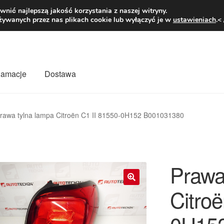
1 zł
Pn.-pt. 9
nić najlepszą jakość korzystania z naszej witryny.
żywanych przez nas plikach cookie lub wyłączyć je w
ustawieniach
.<
klamacje
Dostawa
wiat
Kontakt
Moje konto
O nas
Płatności
Polityka prywatności
rawa tylna lampa Citroën C1 II 81550-0H152 B001031380
mówienia
Zasady i warunki
Prawa
Citroë
🔍