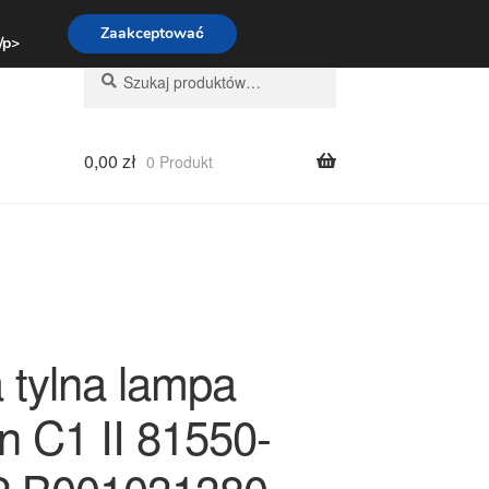
:00-16:00
800 003 167
Zaakceptować
 /p>
Szukaj:
Szukaj
0,00
zł
0 Produkt
 tylna lampa
n C1 II 81550-