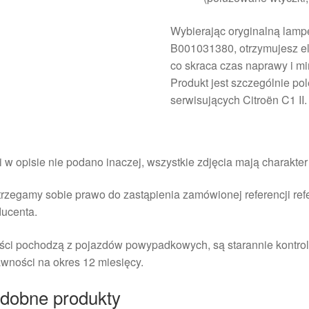
Wybierając oryginalną lam
B001031380, otrzymujesz e
co skraca czas naprawy i mi
Produkt jest szczególnie po
serwisujących Citroën C1 II.
i w opisie nie podano inaczej, wszystkie zdjęcia mają charakte
rzegamy sobie prawo do zastąpienia zamówionej referencji re
ducenta.
ści pochodzą z pojazdów powypadkowych, są starannie kontrol
wności na okres 12 miesięcy.
dobne produkty