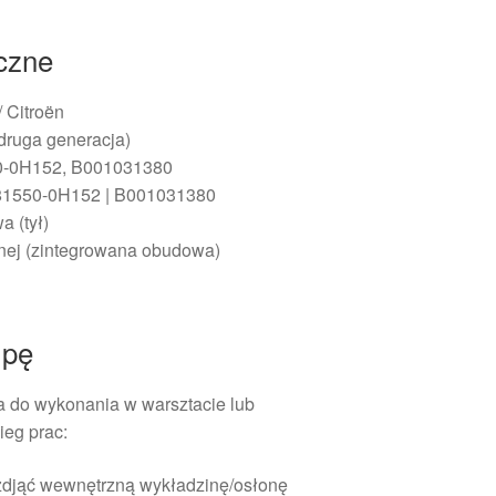
iczne
/ Citroën
(druga generacja)
50-0H152, B001031380
81550-0H152 | B001031380
a (tył)
lnej (zintegrowana obudowa)
mpę
 do wykonania w warsztacie lub
ieg prac:
 zdjąć wewnętrzną wykładzinę/osłonę