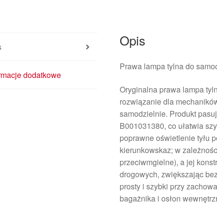
81550-
0H152
B001031380
Opis
s
Prawa lampa tylna do samoc
ormacje dodatkowe
Oryginalna prawa lampa tyl
rozwiązanie dla mechanikó
samodzielnie. Produkt pas
B001031380, co ułatwia sz
poprawne oświetlenie tyłu po
kierunkowskaz; w zależności
przeciwmgielne), a jej kons
drogowych, zwiększając bez
prosty i szybki przy zach
bagażnika i osłon wewnętrz