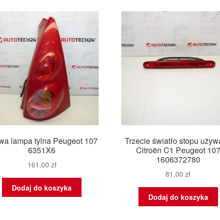
wa lampa tylna Peugeot 107
Trzecie światło stopu uży
6351X6
Citroën C1 Peugeot 10
1606372780
161,00
zł
81,00
zł
Dodaj do koszyka
Dodaj do koszyka