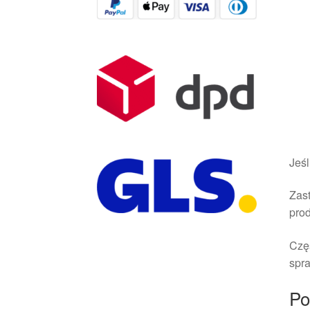
Jeśl
Zast
pro
Czę
spra
Po