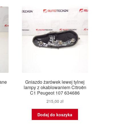
wane
Gniazdo żarówek lewej tylnej
7
lampy z okablowaniem Citroën
C1 Peugeot 107 634686
215,00
zł
Dodaj do koszyka