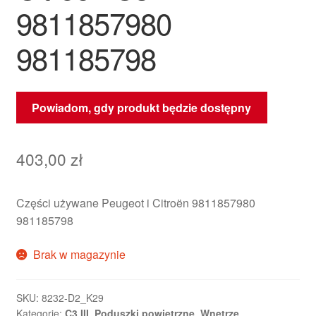
9811857980
981185798
Powiadom, gdy produkt będzie dostępny
403,00
zł
Części używane Peugeot i Citroën 9811857980
981185798
Brak w magazynie
SKU:
8232-D2_K29
Kategorie:
C3 III
,
Poduszki powietrzne
,
Wnętrze