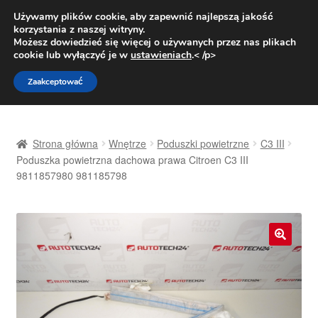
DOSTAWA od 31 zł
Używamy plików cookie, aby zapewnić najlepszą jakość
korzystania z naszej witryny.
Pn.-pt. 9:00-16:00
800 003 167
Możesz dowiedzieć się więcej o używanych przez nas plikach
cookie lub wyłączyć je w
ustawieniach
.< /p>
Przejdź
Przejdź
Menu
Zaakceptować
do
do
nawigacji
treści
Strona główna
Strona główna
Wnętrze
Poduszki powietrzne
C3 III
Dostawa
Poduszka powietrzna dachowa prawa Citroen C3 III
9811857980 981185798
Dostawa na cały świat
Kontakt
🔍
Moje konto
O nas