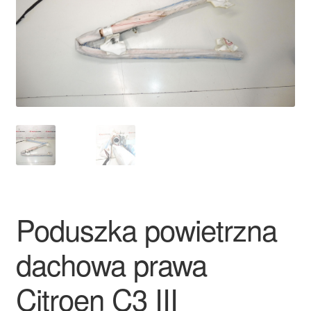
Płatności
Polityka prywatności
Procedura reklamacyjna
Skarga
Wózek
Zamówienia
Poduszka powietrzna
Zasady i warunki
dachowa prawa
Citroen C3 III