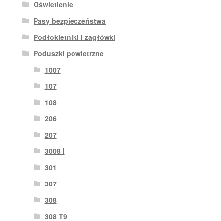
Oświetlenie
Pasy bezpieczeństwa
Podłokietniki i zagłówki
Poduszki powietrzne
1007
107
108
206
207
3008 I
301
307
308
308 T9