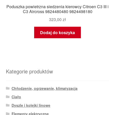
Poduszka powietrzna siedzenia kierowcy Citroen C3 III i
C3 Aircross 9824480480 9824498180
323,00
zł
Dodaj do koszyka
Kategorie produktów
Chłodzenie, ogrzewanie, klimatyzacja
Ciało
Dyszle i kolejki linowe
Elementy elektryczne