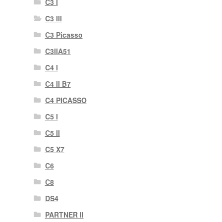
C3 I
C3 III
C3 Picasso
C3IIA51
C4 I
C4 II B7
C4 PICASSO
C5 I
C5 II
C5 X7
C6
C8
DS4
PARTNER II