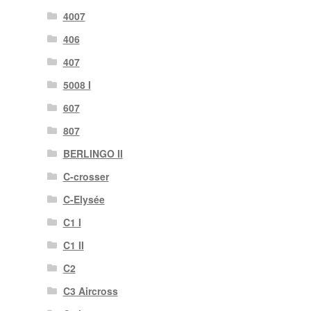
4007
406
407
5008 I
607
807
BERLINGO II
C-crosser
C-Elysée
C1 I
C1 II
C2
C3 Aircross