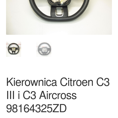
Płatności
Polityka prywatności
Procedura reklamacyjna
Skarga
Wózek
Kierownica Citroen C3
Zamówienia
III i C3 Aircross
Zasady i warunki
98164325ZD