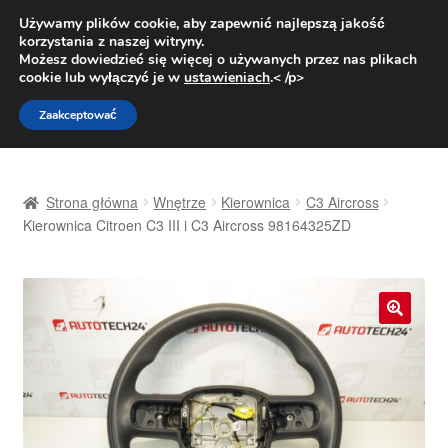
DOSTAWA od 31 zł
Używamy plików cookie, aby zapewnić najlepszą jakość
korzystania z naszej witryny.
Pn.-pt. 9:00-16:00
800 003 167
Możesz dowiedzieć się więcej o używanych przez nas plikach
cookie lub wyłączyć je w
ustawieniach
.< /p>
Przejdź
Przejdź
Menu
Zaakceptować
do
do
nawigacji
treści
Strona główna
Strona główna
Wnętrze
Kierownica
C3 Aircross
Dostawa
Kierownica Citroen C3 III i C3 Aircross 98164325ZD
Dostawa na cały świat
Kontakt
🔍
Moje konto
O nas