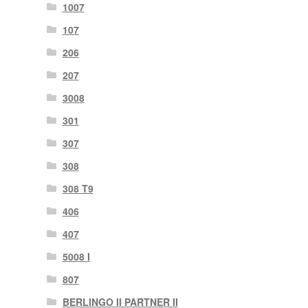
1007
107
206
207
3008
301
307
308
308 T9
406
407
5008 I
807
BERLINGO II PARTNER II