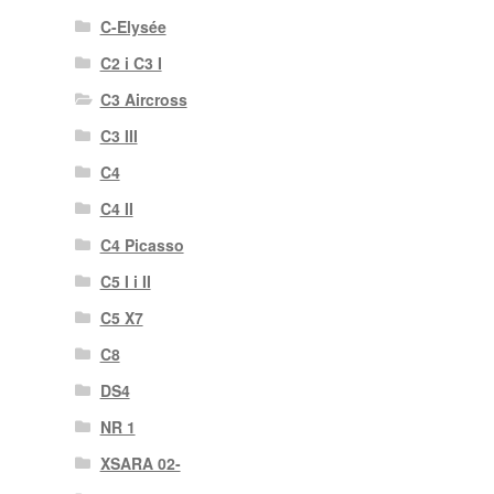
C-Elysée
C2 i C3 I
C3 Aircross
C3 III
C4
C4 II
C4 Picasso
C5 I i II
C5 X7
C8
DS4
NR 1
XSARA 02-