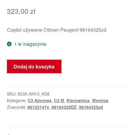
323,00
zł
Części używane Citroen Peugeot 98164325zd
1 w magazynie
ilość
Dodaj do koszyka
Kierownica
Citroen
C3
III
SKU:
8235-AH13_K38
Kategorie:
C3 Aircross
,
C3 III
,
Kierownica
,
Wnętrze
i
Znaczniki:
98123147x
,
98164325DZ
,
98164325zd
C3
Aircross
98164325ZD