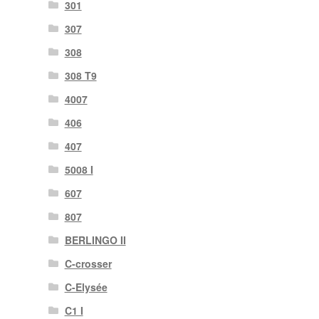
301
307
308
308 T9
4007
406
407
5008 I
607
807
BERLINGO II
C-crosser
C-Elysée
C1 I