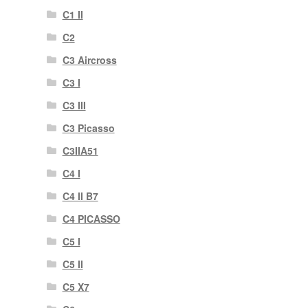
C1 II
C2
C3 Aircross
C3 I
C3 III
C3 Picasso
C3IIA51
C4 I
C4 II B7
C4 PICASSO
C5 I
C5 II
C5 X7