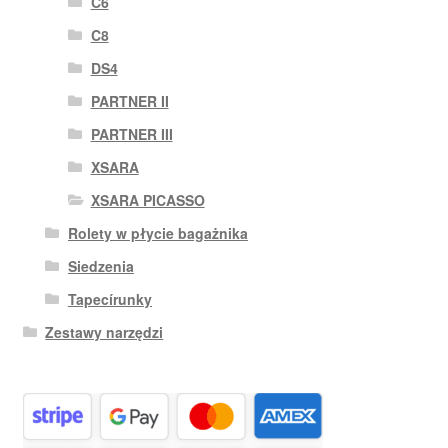
C6
C8
DS4
PARTNER II
PARTNER III
XSARA
XSARA PICASSO
Rolety w płycie bagażnika
Siedzenia
Tapecírunky
Zestawy narzędzi