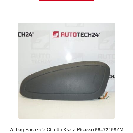
Airbag Pasazera Citroën Xsara Picasso 96472198ZM