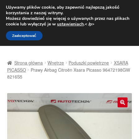
DOSTAWA od 31 zł
Używamy plików cookie, aby zapewnić najlepszą jakość
korzystania z naszej witryny.
Pn.-pt. 9:00-16:00
800 003 167
Możesz dowiedzieć się więcej o używanych przez nas plikach
cookie lub wyłączyć je w
ustawieniach
.< /p>
Przejdź
Przejdź
Menu
Zaakceptować
do
do
nawigacji
treści
Strona główna
Strona główna
Wnętrze
Poduszki powietrzne
XSARA
Dostawa
PICASSO
Prawy Airbag Citroën Xsara Picasso 96472198GW
8216S5
Dostawa na cały świat
Kontakt
🔍
Moje konto
O nas