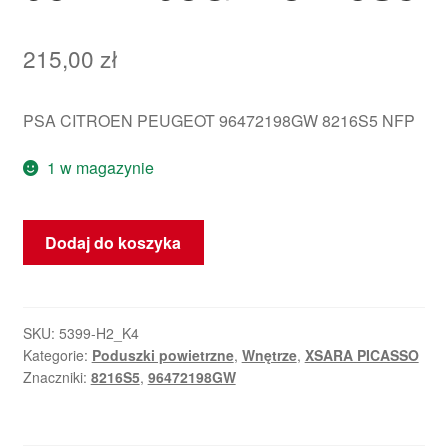
215,00
zł
PSA CITROEN PEUGEOT 96472198GW 8216S5 NFP
1 w magazynie
ilość
Dodaj do koszyka
Prawy
Airbag
Citroën
Xsara
SKU:
5399-H2_K4
Kategorie:
Poduszki powietrzne
,
Wnętrze
,
XSARA PICASSO
Picasso
Znaczniki:
8216S5
,
96472198GW
96472198GW
8216S5