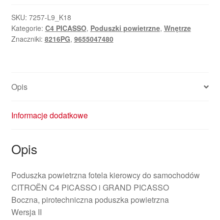
lewe
przednie
SKU:
7257-L9_K18
Kategorie:
C4 PICASSO
,
Poduszki powietrzne
,
Wnętrze
siedzenie
Znaczniki:
8216PG
,
9655047480
Citroën
C4
Picasso
9655047480
Opis
8216PG
Informacje dodatkowe
Opis
Poduszka powietrzna fotela kierowcy do samochodów
CITROËN C4 PICASSO i GRAND PICASSO
Boczna, pirotechniczna poduszka powietrzna
Wersja II