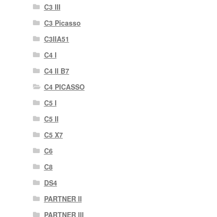
C3 III
C3 Picasso
C3IIA51
C4 I
C4 II B7
C4 PICASSO
C5 I
C5 II
C5 X7
C6
C8
DS4
PARTNER II
PARTNER III