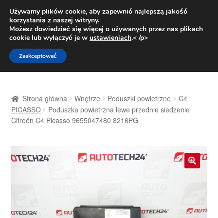
DOSTAWA od 31 zł
Używamy plików cookie, aby zapewnić najlepszą jakość
korzystania z naszej witryny.
Pn.-pt. 9:00-16:00
800 003 167
Możesz dowiedzieć się więcej o używanych przez nas plikach
cookie lub wyłączyć je w
ustawieniach
.< /p>
Przejdź
Przejdź
Menu
Zaakceptować
do
do
nawigacji
treści
Strona główna
Strona główna
Wnętrze
Poduszki powietrzne
C4
Dostawa
PICASSO
Poduszka powietrzna lewe przednie siedzenie
Citroën C4 Picasso 9655047480 8216PG
Dostawa na cały świat
Kontakt
🔍
Moje konto
O nas