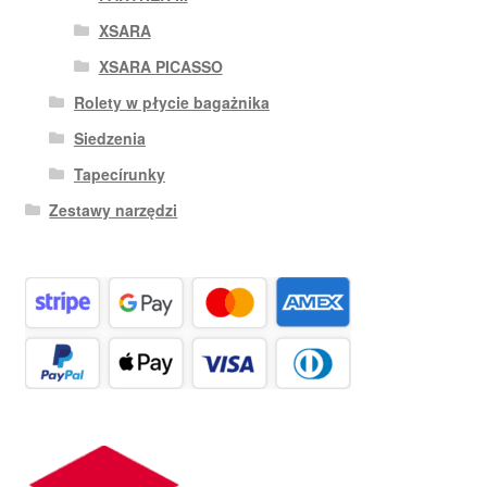
XSARA
XSARA PICASSO
Rolety w płycie bagażnika
Siedzenia
Tapecírunky
Zestawy narzędzi