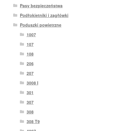
Pasy bezpieczeństwa
Podłokietniki i zagłówki
Poduszki powietrzne
1007
107
108
206
207
3008 I
301
307
308
308 T9
4007