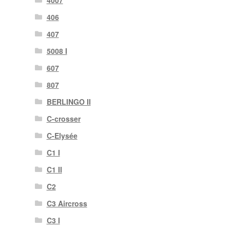
406
407
5008 I
607
807
BERLINGO II
C-crosser
C-Elysée
C1 I
C1 II
C2
C3 Aircross
C3 I