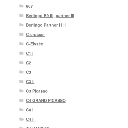
607
Berlingo B9 III, partner III
Berlingo Partner I i II
C-crosser
C-Elysée
C1 I
C2
C3
C3 II
C3 Picasso
C4 GRAND PICASSO
C4 I
C4 II