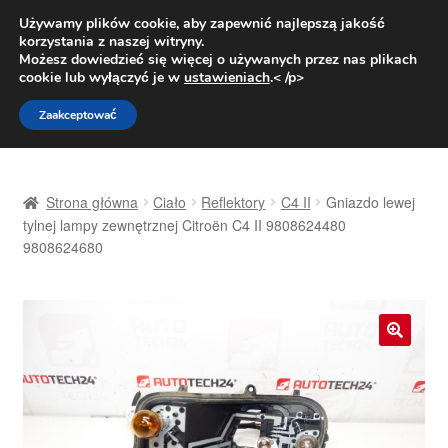
DOSTAWA od 31 zł
Używamy plików cookie, aby zapewnić najlepszą jakość
korzystania z naszej witryny.
Pn.-pt. 9:00-16:00
800 003 167
Możesz dowiedzieć się więcej o używanych przez nas plikach
cookie lub wyłączyć je w
ustawieniach
.< /p>
Przejdź
Przejdź
Menu
Zaakceptować
do
do
nawigacji
treści
Strona główna
Strona główna
Ciało
Reflektory
C4 II
Gniazdo lewej
Dostawa
tylnej lampy zewnętrznej Citroën C4 II 9808624480
9808624680
Dostawa na cały świat
Kontakt
🔍
Moje konto
O nas