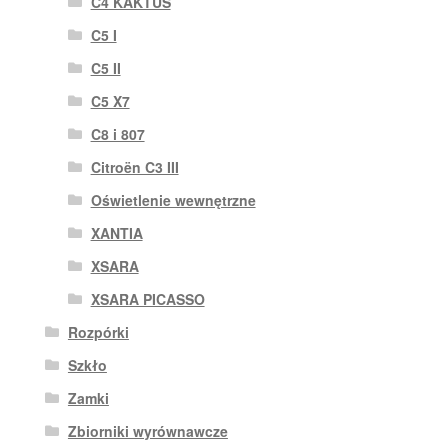
C4 KAKTUS
C5 I
C5 II
C5 X7
C8 i 807
Citroën C3 III
Oświetlenie wewnętrzne
XANTIA
XSARA
XSARA PICASSO
Rozpórki
Szkło
Zamki
Zbiorniki wyrównawcze