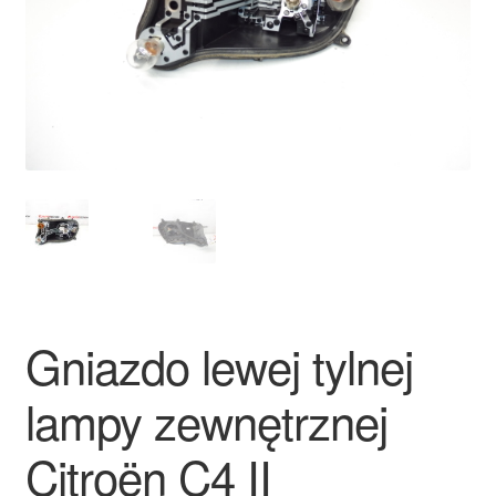
Płatności
Polityka prywatności
Procedura reklamacyjna
Skarga
Wózek
Zamówienia
Gniazdo lewej tylnej
Zasady i warunki
lampy zewnętrznej
Citroën C4 II