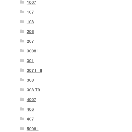
1007
107
108
206
207
3008 I
301
307 I i II
308
308 T9
4007
406
407
5008 I