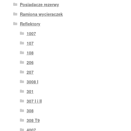
Posiadacze rezerwy
Ramiona wycieraczek
Reflektory
1007
107
108
206
207
3008 I
301
307 I i II
308
308 T9
4007