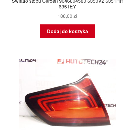
Światło stopu Citroën 9646804580 6350V2 6351HH
6351EY
188,00
zł
Dodaj do koszyka