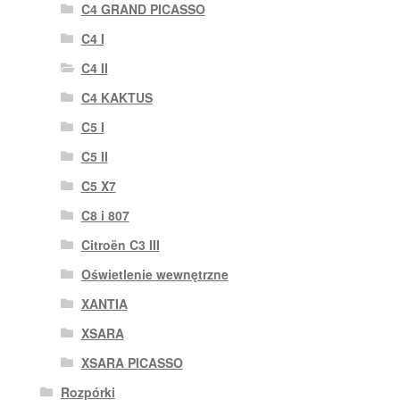
C4 GRAND PICASSO
C4 I
C4 II
C4 KAKTUS
C5 I
C5 II
C5 X7
C8 i 807
Citroën C3 III
Oświetlenie wewnętrzne
XANTIA
XSARA
XSARA PICASSO
Rozpórki