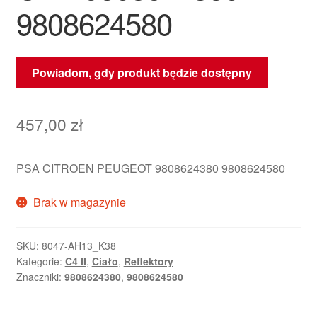
9808624580
Powiadom, gdy produkt będzie dostępny
457,00
zł
PSA CITROEN PEUGEOT 9808624380 9808624580
Brak w magazynie
SKU:
8047-AH13_K38
Kategorie:
C4 II
,
Ciało
,
Reflektory
Znaczniki:
9808624380
,
9808624580