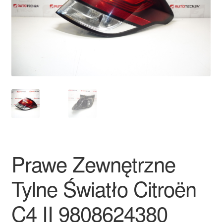
Płatności
Polityka prywatności
Procedura reklamacyjna
Skarga
Wózek
Zamówienia
Prawe Zewnętrzne
Zasady i warunki
Tylne Światło Citroën
C4 II 9808624380