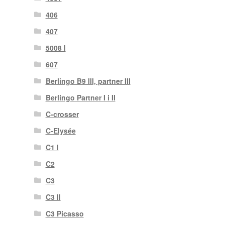
406
407
5008 I
607
Berlingo B9 III, partner III
Berlingo Partner I i II
C-crosser
C-Elysée
C1 I
C2
C3
C3 II
C3 Picasso