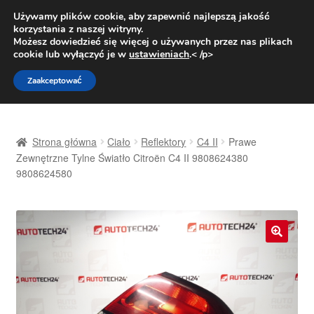
DOSTAWA od 31 zł
Używamy plików cookie, aby zapewnić najlepszą jakość
korzystania z naszej witryny.
Pn.-pt. 9:00-16:00
800 003 167
Możesz dowiedzieć się więcej o używanych przez nas plikach
cookie lub wyłączyć je w
ustawieniach
.< /p>
Przejdź
Przejdź
Menu
Zaakceptować
do
do
nawigacji
treści
Strona główna
Strona główna
Ciało
Reflektory
C4 II
Prawe
Dostawa
Zewnętrzne Tylne Światło Citroën C4 II 9808624380
9808624580
Dostawa na cały świat
Kontakt
🔍
Moje konto
O nas