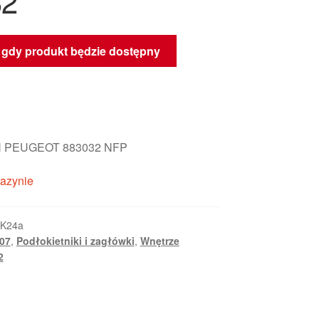
32
gdy produkt będzie dostępny
 PEUGEOT 883032 NFP
azynie
_K24a
807
,
Podłokietniki i zagłówki
,
Wnętrze
2