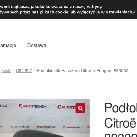
1 zł
Pn.-pt. 9
nić najlepszą jakość korzystania z naszej witryny.
żywanych przez nas plikach cookie lub wyłączyć je w
ustawieniach
.<
klamacje
Dostawa
wiat
Kontakt
Moje konto
O nas
Płatności
Polityka prywatności
agłówki
C8 i 807
Podłokietnik Pasażera Citroën Peugeot 883032
mówienia
Zasady i warunki
Podło
Citro
🔍