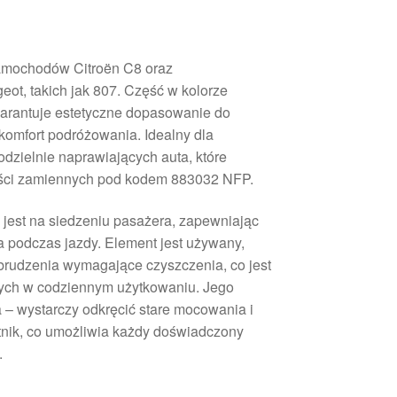
samochodów Citroën C8 oraz
ot, takich jak 807. Część w kolorze
arantuje estetyczne dopasowanie do
komfort podróżowania. Idealny dla
zielnie naprawiających auta, które
ęści zamiennych pod kodem 883032 NFP.
 jest na siedzeniu pasażera, zapewniając
 podczas jazdy. Element jest używany,
brudzenia wymagające czyszczenia, co jest
nych w codziennym użytkowaniu. Jego
a – wystarczy odkręcić stare mocowania i
nik, co umożliwia każdy doświadczony
.