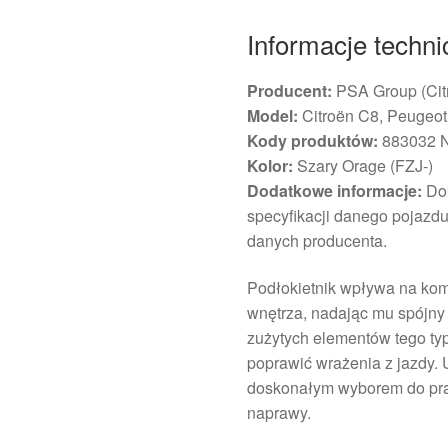
Informacje techn
Producent:
PSA Group (Cit
Model:
Citroën C8, Peugeot
Kody produktów:
883032 
Kolor:
Szary Orage (FZJ-)
Dodatkowe informacje:
Dok
specyfikacji danego pojazd
danych producenta.
Podłokietnik wpływa na kom
wnętrza, nadając mu spójny
zużytych elementów tego typ
poprawić wrażenia z jazdy. U
doskonałym wyborem do pra
naprawy.