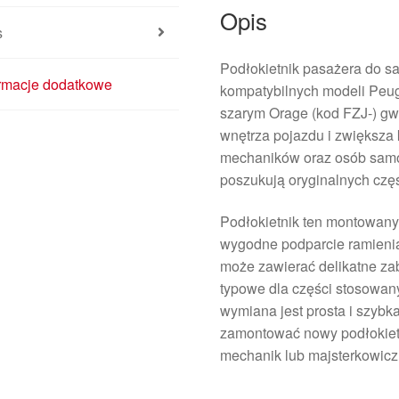
Opis
s
Podłokietnik pasażera do 
ormacje dodatkowe
kompatybilnych modeli Peuge
szarym Orage (kod FZJ-) gw
wnętrza pojazdu i zwiększa 
mechaników oraz osób samod
poszukują oryginalnych cz
Podłokietnik ten montowany
wygodne podparcie ramienia
może zawierać delikatne za
typowe dla części stosowa
wymiana jest prosta i szybk
zamontować nowy podłokiet
mechanik lub majsterkowicz