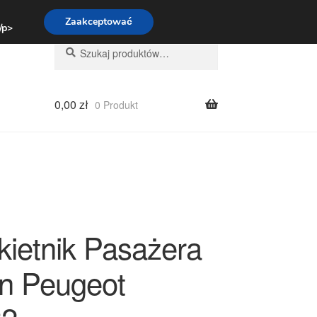
:00-16:00
800 003 167
Zaakceptować
 /p>
Szukaj:
Szukaj
0,00
zł
0 Produkt
kietnik Pasażera
ën Peugeot