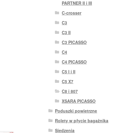
PARTNER II i III
C-crosser
C3
C3 II
C3 PICASSO
C4
C4 PICASSO
C5 I i II
C5 X7
C8 i 807
XSARA PICASSO
Poduszki powietrzne
Rolety w płycie bagażnika
Siedzenia