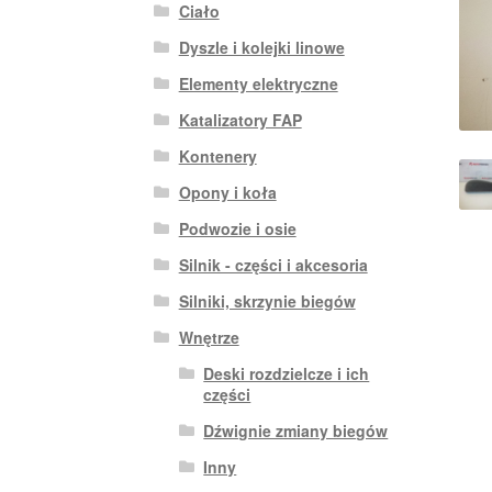
Ciało
Dyszle i kolejki linowe
Elementy elektryczne
Katalizatory FAP
Kontenery
Opony i koła
Podwozie i osie
Silnik - części i akcesoria
Silniki, skrzynie biegów
Wnętrze
Deski rozdzielcze i ich
części
Dźwignie zmiany biegów
Inny