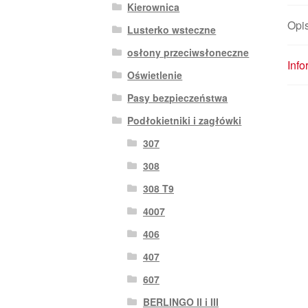
Kierownica
Opi
Lusterko wsteczne
osłony przeciwsłoneczne
Inf
Oświetlenie
Pasy bezpieczeństwa
Podłokietniki i zagłówki
307
308
308 T9
4007
406
407
607
BERLINGO II i III