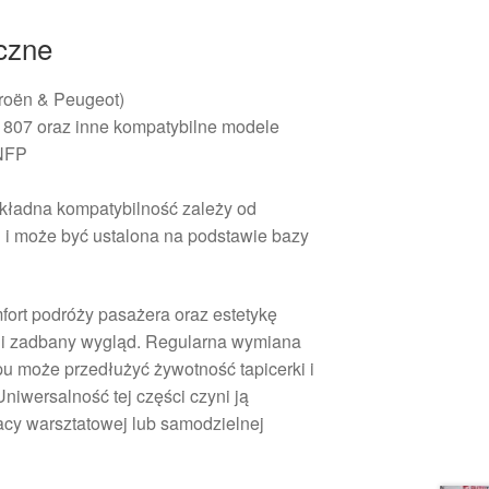
iczne
roën & Peugeot)
 807 oraz inne kompatybilne modele
NFP
ładna kompatybilność zależy od
u i może być ustalona na podstawie bazy
fort podróży pasażera oraz estetykę
 i zadbany wygląd. Regularna wymiana
u może przedłużyć żywotność tapicerki i
niwersalność tej części czyni ją
cy warsztatowej lub samodzielnej