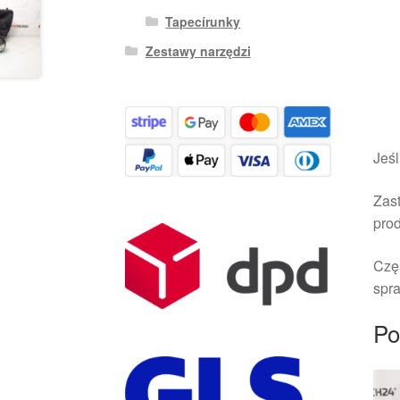
Tapecírunky
Zestawy narzędzi
Jeśl
Zast
pro
Czę
spra
Po