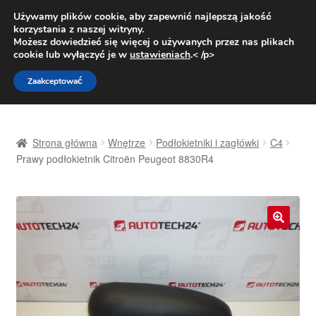
DOSTAWA od 31 zł
Używamy plików cookie, aby zapewnić najlepszą jakość
korzystania z naszej witryny.
Pn.-pt. 9:00-16:00
800 003 167
Możesz dowiedzieć się więcej o używanych przez nas plikach
cookie lub wyłączyć je w
ustawieniach
.< /p>
Przejdź
Przejdź
Menu
Zaakceptować
do
do
nawigacji
treści
Strona główna
Strona główna
Wnętrze
Podłokietniki i zagłówki
C4
Dostawa
Prawy podłokietnik Citroën Peugeot 8830R4
Dostawa na cały świat
Kontakt
🔍
Moje konto
O nas