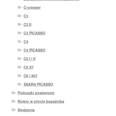
C-crosser
C3
C3 II
C3 PICASSO
C4
C4 PICASSO
C5 I i II
C5 X7
C8 i 807
XSARA PICASSO
Poduszki powietrzne
Rolety w płycie bagażnika
Siedzenia