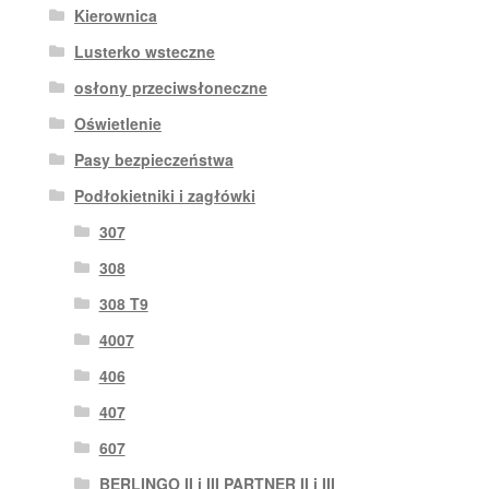
Kierownica
Lusterko wsteczne
osłony przeciwsłoneczne
Oświetlenie
Pasy bezpieczeństwa
Podłokietniki i zagłówki
307
308
308 T9
4007
406
407
607
BERLINGO II i III PARTNER II i III