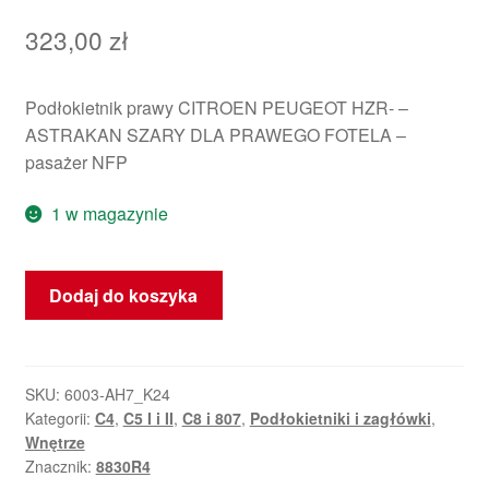
323,00
zł
Podłokietnik prawy CITROEN PEUGEOT HZR- –
ASTRAKAN SZARY DLA PRAWEGO FOTELA –
pasażer NFP
1 w magazynie
ilość
Dodaj do koszyka
Prawy
podłokietnik
Citroën
Peugeot
SKU:
6003-AH7_K24
Kategorii:
C4
,
C5 I i II
,
C8 i 807
,
Podłokietniki i zagłówki
,
8830R4
Wnętrze
Znacznik:
8830R4