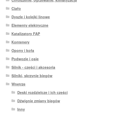
Ciało
Dyszle i kolejki linowe
Elementy elektryczne
Katalizatory FAP
Kontenery
Opony i koła
Podwozie i osie
Silnik - części i akcesoria
Silniki, skrzynie biegów
Wnętrze
Deski rozdzielcze i ich części
Dźwignie zmiany biegów
Inny