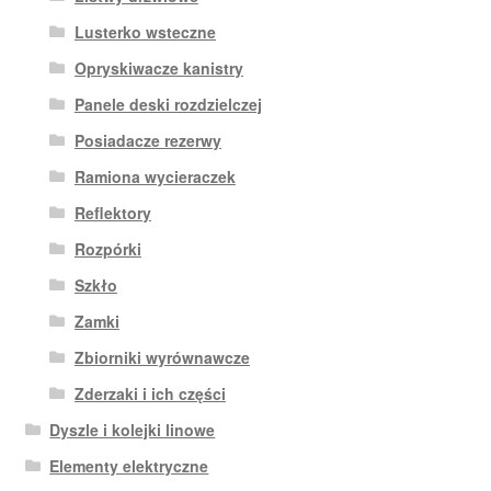
Lusterko wsteczne
Opryskiwacze kanistry
Panele deski rozdzielczej
Posiadacze rezerwy
Ramiona wycieraczek
Reflektory
Rozpórki
Szkło
Zamki
Zbiorniki wyrównawcze
Zderzaki i ich części
Dyszle i kolejki linowe
Elementy elektryczne