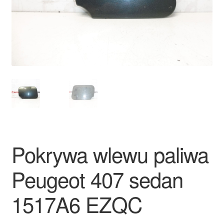
Płatności
Polityka prywatności
Procedura reklamacyjna
Skarga
Wózek
Pokrywa wlewu paliwa
Zamówienia
Peugeot 407 sedan
Zasady i warunki
1517A6 EZQC