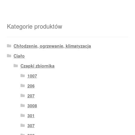
Kategorie produktów
Chłodzenie, ogrzewanie, klimatyzacja
Ciało
Czapki zbiornika
1007
206
207
3008
301
307