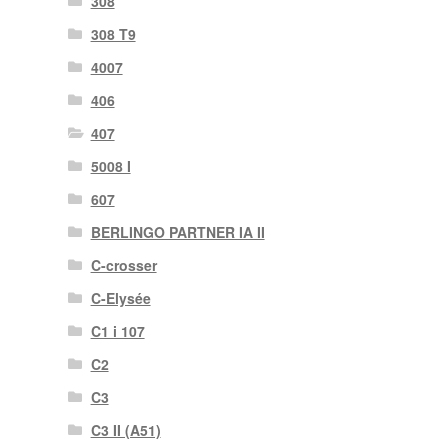
308
308 T9
4007
406
407
5008 I
607
BERLINGO PARTNER IA II
C-crosser
C-Elysée
C1 i 107
C2
C3
C3 II (A51)