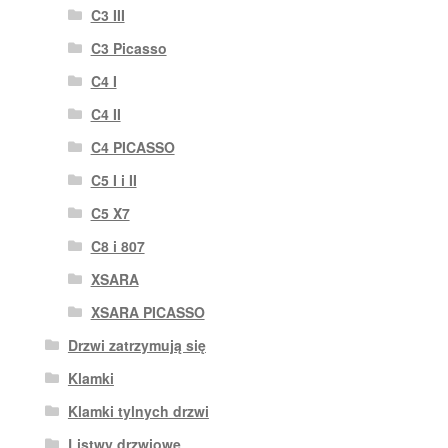
C3 III
C3 Picasso
C4 I
C4 II
C4 PICASSO
C5 I i II
C5 X7
C8 i 807
XSARA
XSARA PICASSO
Drzwi zatrzymują się
Klamki
Klamki tylnych drzwi
Listwy drzwiowe