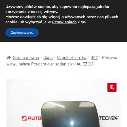
DOSTAWA od 31 zł
Używamy plików cookie, aby zapewnić najlepszą jakość
korzystania z naszej witryny.
Pn.-pt. 9:00-16:00
800 003 167
Możesz dowiedzieć się więcej o używanych przez nas plikach
cookie lub wyłączyć je w
ustawieniach
.< /p>
Przejdź
Przejdź
Menu
Zaakceptować
do
do
nawigacji
treści
Strona główna
Strona główna
Ciało
Czapki zbiornika
407
Pokrywa
Dostawa
wlewu paliwa Peugeot 407 sedan 1517A6 EZQC
Dostawa na cały świat
Kontakt
🔍
Moje konto
O nas