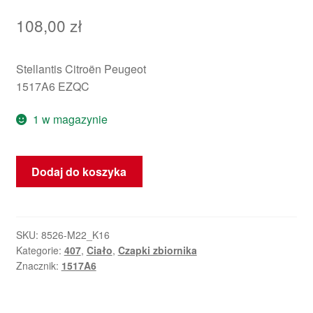
108,00
zł
Stellantis Citroën Peugeot
1517A6 EZQC
1 w magazynie
ilość
Dodaj do koszyka
Pokrywa
wlewu
paliwa
Peugeot
SKU:
8526-M22_K16
Kategorie:
407
,
Ciało
,
Czapki zbiornika
407
Znacznik:
1517A6
sedan
1517A6
EZQC