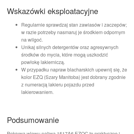
Wskazówki eksploatacyjne
Regularnie sprawdzaj stan zawiasów i zaczepów;
w razie potrzeby nasmaruj je środkiem odpornym
na wilgoć.
Unikaj silnych detergentów oraz agresywnych
środków do mycia, które mogą uszkodzić
powłokę lakierniczą.
W przypadku napraw blacharskich upewnij się, że
kolor EZQ (Szary Manitoba) jest dobrany zgodnie
z numeracją lakieru pojazdu przed
lakierowaniem.
Podsumowanie
Pokrywa wlewu paliwa 1517A6 EZQC to praktyczne i