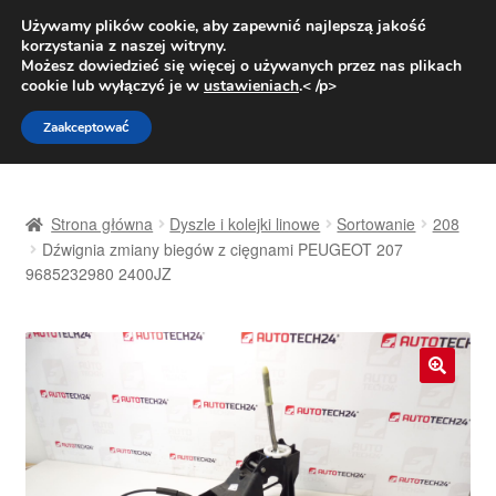
DOSTAWA od 31 zł
Używamy plików cookie, aby zapewnić najlepszą jakość
korzystania z naszej witryny.
Pn.-pt. 9:00-16:00
800 003 167
Możesz dowiedzieć się więcej o używanych przez nas plikach
cookie lub wyłączyć je w
ustawieniach
.< /p>
Przejdź
Przejdź
Menu
Zaakceptować
do
do
nawigacji
treści
Strona główna
Strona główna
Dyszle i kolejki linowe
Sortowanie
208
Dostawa
Dźwignia zmiany biegów z cięgnami PEUGEOT 207
9685232980 2400JZ
Dostawa na cały świat
Kontakt
🔍
Moje konto
O nas