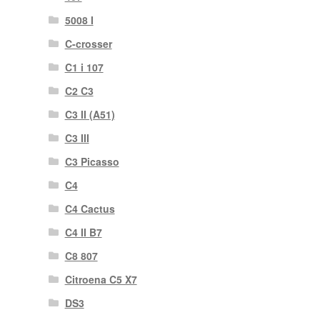
5008 I
C-crosser
C1 i 107
C2 C3
C3 II (A51)
C3 III
C3 Picasso
C4
C4 Cactus
C4 II B7
C8 807
Citroena C5 X7
DS3