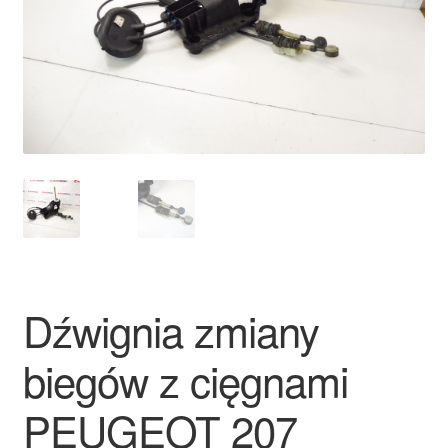
Płatności
Polityka prywatności
Procedura reklamacyjna
Skarga
Wózek
Zamówienia
Dźwignia zmiany
Zasady i warunki
biegów z cięgnami
PEUGEOT 207