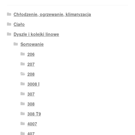
Chłodzenie, ogrzewanie, klimatyzacja
Ciało
Dyszle i kolejki linowe
Sortowanie
206
207
208
3008 I
307
308
308 T9
4007
407