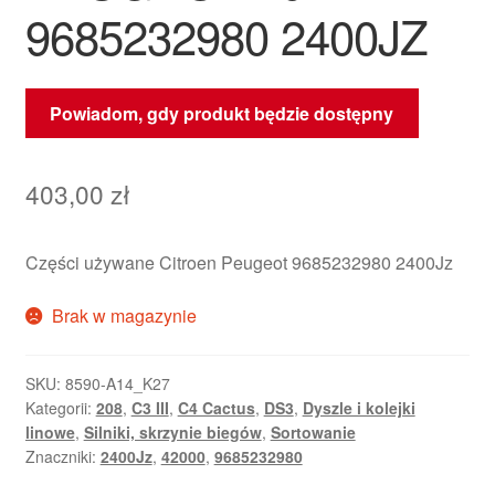
9685232980 2400JZ
Powiadom, gdy produkt będzie dostępny
403,00
zł
Części używane Citroen Peugeot 9685232980 2400Jz
Brak w magazynie
SKU:
8590-A14_K27
Kategorii:
208
,
C3 III
,
C4 Cactus
,
DS3
,
Dyszle i kolejki
linowe
,
Silniki, skrzynie biegów
,
Sortowanie
Znaczniki:
2400Jz
,
42000
,
9685232980