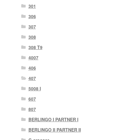
301
306
307
308
308 T9
4007
406
407
5008 I
607
807
BERLINGO I PARTNER I
BERLINGO II PARTNER II
C-crosser