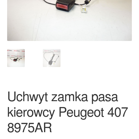
Płatności
Polityka prywatności
Procedura reklamacyjna
Skarga
Wózek
Uchwyt zamka pasa
Zamówienia
kierowcy Peugeot 407
Zasady i warunki
8975AR