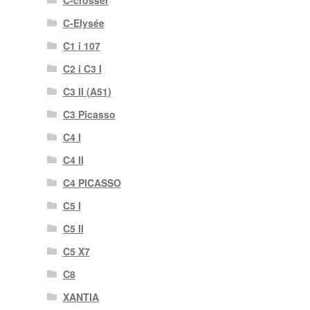
C-Elysée
C1 i 107
C2 i C3 I
C3 II (A51)
C3 Picasso
C4 I
C4 II
C4 PICASSO
C5 I
C5 II
C5 X7
C8
XANTIA