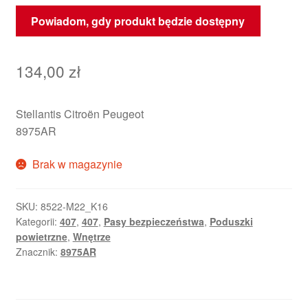
Powiadom, gdy produkt będzie dostępny
134,00
zł
Stellantis Citroën Peugeot
8975AR
Brak w magazynie
SKU:
8522-M22_K16
Kategorii:
407
,
407
,
Pasy bezpieczeństwa
,
Poduszki
powietrzne
,
Wnętrze
Znacznik:
8975AR