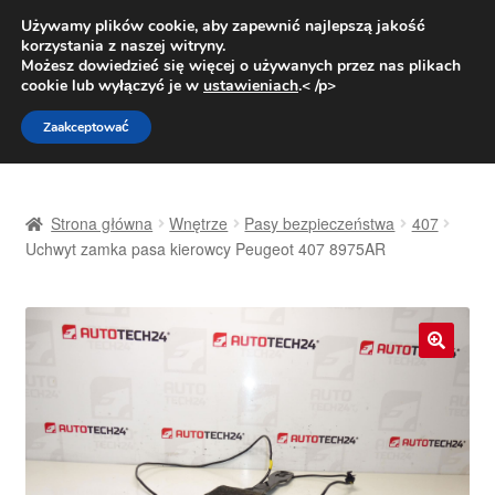
DOSTAWA od 31 zł
Używamy plików cookie, aby zapewnić najlepszą jakość
korzystania z naszej witryny.
Pn.-pt. 9:00-16:00
800 003 167
Możesz dowiedzieć się więcej o używanych przez nas plikach
cookie lub wyłączyć je w
ustawieniach
.< /p>
Przejdź
Przejdź
Menu
Zaakceptować
do
do
nawigacji
treści
Strona główna
Strona główna
Wnętrze
Pasy bezpieczeństwa
407
Dostawa
Uchwyt zamka pasa kierowcy Peugeot 407 8975AR
Dostawa na cały świat
Kontakt
🔍
Moje konto
O nas