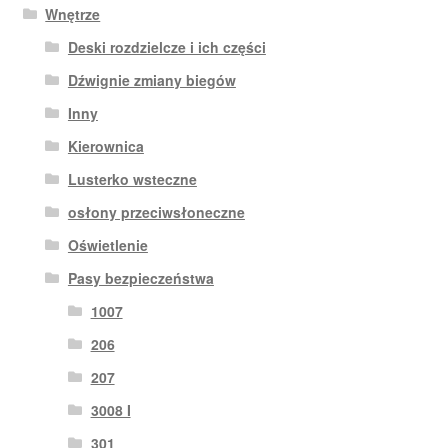
Wnętrze
Deski rozdzielcze i ich części
Dźwignie zmiany biegów
Inny
Kierownica
Lusterko wsteczne
osłony przeciwsłoneczne
Oświetlenie
Pasy bezpieczeństwa
1007
206
207
3008 I
301