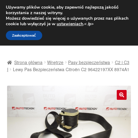
DOSTAWA od 31 zł
Używamy plików cookie, aby zapewnić najlepszą jakość
korzystania z naszej witryny.
Pn.-pt. 9:00-16:00
800 003 167
Możesz dowiedzieć się więcej o używanych przez nas plikach
cookie lub wyłączyć je w
ustawieniach
.< /p>
Przejdź
Przejdź
Menu
Zaakceptować
do
do
nawigacji
treści
Strona główna
Strona główna
Wnętrze
Pasy bezpieczeństwa
C2 i C3
Dostawa
I
Lewy Pas Bezpieczeństwa Citroën C2 96422197XX 8974A1
Dostawa na cały świat
Kontakt
🔍
Moje konto
O nas