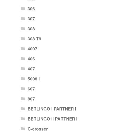
306
307
308
308 T9
4007
406
407
5008 I
607
807
BERLINGO I PARTNER I
BERLINGO II PARTNER II
C-crosser