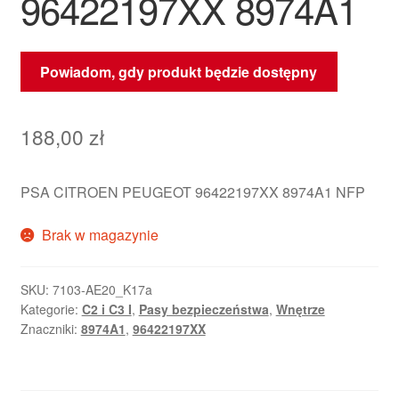
96422197XX 8974A1
Powiadom, gdy produkt będzie dostępny
188,00
zł
PSA CITROEN PEUGEOT 96422197XX 8974A1 NFP
Brak w magazynie
SKU:
7103-AE20_K17a
Kategorie:
C2 i C3 I
,
Pasy bezpieczeństwa
,
Wnętrze
Znaczniki:
8974A1
,
96422197XX