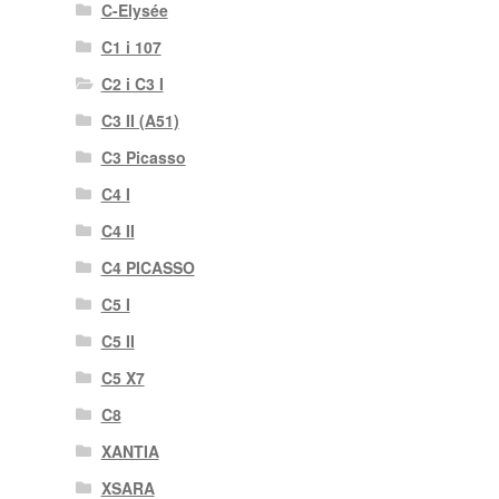
C-Elysée
C1 i 107
C2 i C3 I
C3 II (A51)
C3 Picasso
C4 I
C4 II
C4 PICASSO
C5 I
C5 II
C5 X7
C8
XANTIA
XSARA