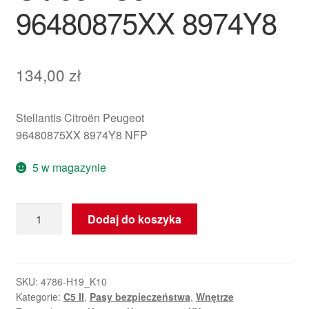
96480875XX 8974Y8
134,00
zł
Stellantis Citroën Peugeot
96480875XX 8974Y8 NFP
5 w magazynie
ilość
Dodaj do koszyka
Prawy
przedni
pas
bezpieczeństwa
SKU:
4786-H19_K10
Kategorie:
C5 II
,
Pasy bezpieczeństwa
,
Wnętrze
Citroën