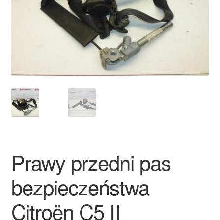
Płatności
Polityka prywatności
Procedura reklamacyjna
Skarga
Wózek
Zamówienia
Prawy przedni pas
Zasady i warunki
bezpieczeństwa
Citroën C5 II