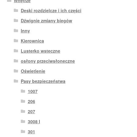
Wnętrze
Deski rozdzielcze i ich części
Dźwignie zmiany biegów
Inny
Kierownica
Lusterko wsteczne
osłony przeciwsłoneczne
Oświetlenie
Pasy bezpieczeństwa
1007
206
207
3008 I
301