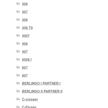
306
307
308
308 T9
4007
406
407
5008 I
607
807
BERLINGO I PARTNER I
BERLINGO II PARTNER II
C-crosser
C-Elysée