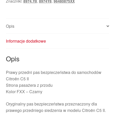
Znaczniki:
8974.Y8
,
8974Y8
,
96480875XX
C5
II
96480875XX
8974Y8
Opis
Informacje dodatkowe
Opis
Prawy przedni pas bezpieczeństwa do samochodów
Citroën C5 II
Strona pasażera z przodu
Kolor FXX – Czarny
Oryginalny pas bezpieczeństwa przeznaczony dla
prawego przedniego siedzenia w modelu Citroën C5 II.