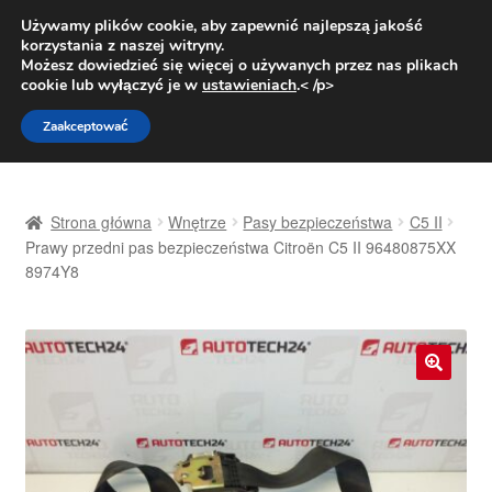
DOSTAWA od 31 zł
Używamy plików cookie, aby zapewnić najlepszą jakość
korzystania z naszej witryny.
Pn.-pt. 9:00-16:00
800 003 167
Możesz dowiedzieć się więcej o używanych przez nas plikach
cookie lub wyłączyć je w
ustawieniach
.< /p>
Przejdź
Przejdź
Menu
Zaakceptować
do
do
nawigacji
treści
Strona główna
Strona główna
Wnętrze
Pasy bezpieczeństwa
C5 II
Dostawa
Prawy przedni pas bezpieczeństwa Citroën C5 II 96480875XX
8974Y8
Dostawa na cały świat
Kontakt
🔍
Moje konto
O nas