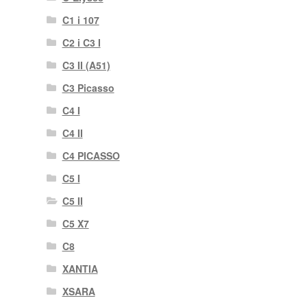
C1 i 107
C2 i C3 I
C3 II (A51)
C3 Picasso
C4 I
C4 II
C4 PICASSO
C5 I
C5 II
C5 X7
C8
XANTIA
XSARA