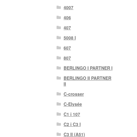
4007
406
407
5008 I
607
807
BERLINGO I PARTNER I
BERLINGO II PARTNER
II
C-crosser
C-Elysée
C1 i 107
C2 i C3 I
C3 II (A51)