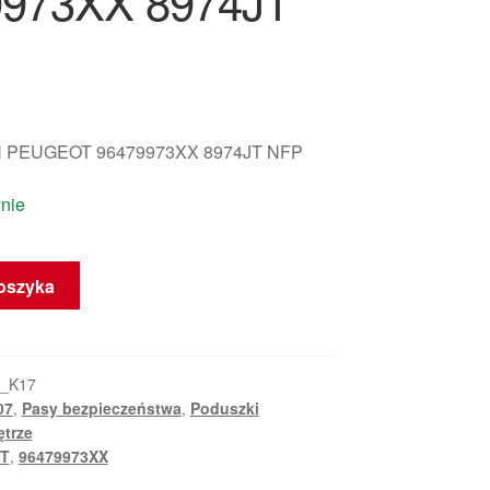
9973XX 8974JT
 PEUGEOT 96479973XX 8974JT NFP
nie
oszyka
0_K17
07
,
Pasy bezpieczeństwa
,
Poduszki
trze
JT
,
96479973XX