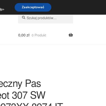
:00-16:00
800 003 167
Zaakceptować
 /p>
Szukaj:
Szukaj
0,00
zł
0 Produkt
eczny Pas
ot 307 SW