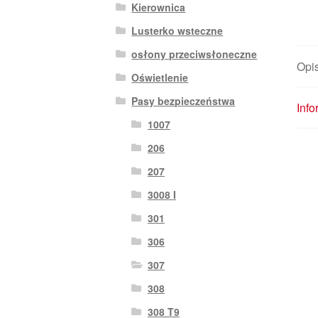
Kierownica
Lusterko wsteczne
osłony przeciwsłoneczne
Opi
Oświetlenie
Pasy bezpieczeństwa
Inf
1007
206
207
3008 I
301
306
307
308
308 T9