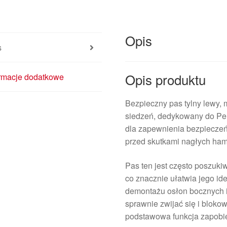
Opis
s
Opis produktu
ormacje dodatkowe
Bezpieczny pas tylny lewy, 
siedzeń, dedykowany do Peu
dla zapewnienia bezpieczeń
przed skutkami nagłych hamo
Pas ten jest często poszu
co znacznie ułatwia jego id
demontażu osłon bocznych i
sprawnie zwijać się i blok
podstawowa funkcja zapobi