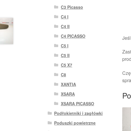
C3 Picasso
C4 I
C4 II
C4 PICASSO
Jeśl
C5 I
Zast
C5 II
pro
C5 X7
Czę
C8
spra
XANTIA
Po
XSARA
XSARA PICASSO
Podłokietniki i zagłówki
Poduszki powietrzne