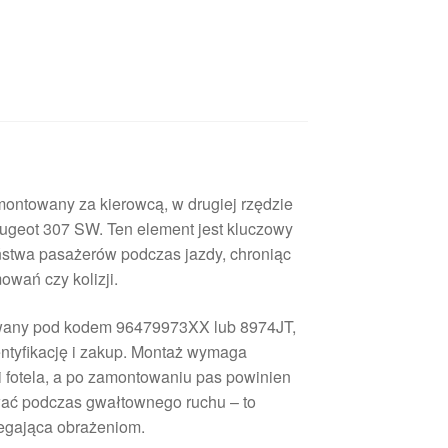
montowany za kierowcą, w drugiej rzędzie
geot 307 SW. Ten element jest kluczowy
stwa pasażerów podczas jazdy, chroniąc
wań czy kolizji.
kiwany pod kodem 96479973XX lub 8974JT,
entyfikację i zakup. Montaż wymaga
 fotela, a po zamontowaniu pas powinien
ować podczas gwałtownego ruchu – to
egająca obrażeniom.