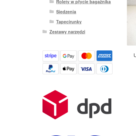
Rolety w płycie bagażnika
Siedzenia
Tapecírunky
Zestawy narzędzi
U