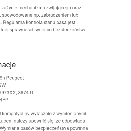
st zużycie mechanizmu zwijającego oraz
, spowodowane np. zabrudzeniem lub
 Regularna kontrola stanu pasa jest
ełnej sprawności systemu bezpieczeństwa
macje
oën Peugeot
 SW
79973XX, 8974JT
 NFP
t kompatybilny wyłącznie z wymienionymi
kupem należy upewnić się, że odpowiada
. Wymiana pasów bezpieczeństwa powinna