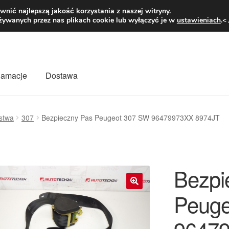
1 zł
Pn.-pt. 9
nić najlepszą jakość korzystania z naszej witryny.
żywanych przez nas plikach cookie lub wyłączyć je w
ustawieniach
.<
klamacje
Dostawa
wiat
Kontakt
Moje konto
O nas
Płatności
Polityka prywatności
stwa
307
Bezpieczny Pas Peugeot 307 SW 96479973XX 8974JT
mówienia
Zasady i warunki
Bezpi
Peuge
🔍