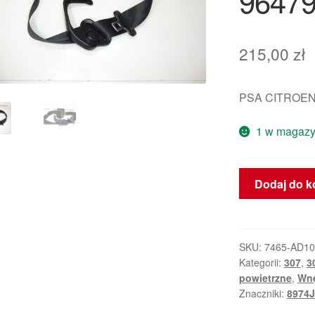
9647
215,00
zł
PSA CITROEN
1 w magazy
ilość
Dodaj do k
Bezpieczny
Pas
Peugeot
307
SKU:
7465-AD1
Kategorii:
307
,
3
SW
powietrzne
,
Wnę
96479973XX
Znaczniki:
8974
8974JT