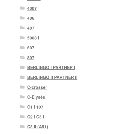
4007
406
407
5008 I
607
807
BERLINGO I PARTNER I
BERLINGO II PARTNER II
C-crosser
C-Elysée
C1 i 107
C2 i C3 I
C3 II (A51)