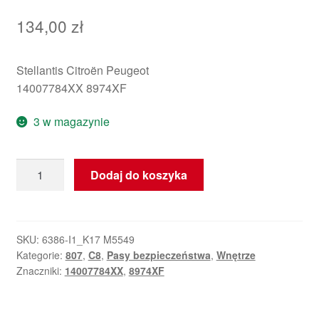
134,00
zł
Stellantis Citroën Peugeot
14007784XX 8974XF
3 w magazynie
ilość
Dodaj do koszyka
Pas
bezpieczeństwa
Citroën
Peugeot
SKU:
6386-I1_K17 M5549
Kategorie:
807
,
C8
,
Pasy bezpieczeństwa
,
Wnętrze
14007784XX
Znaczniki:
14007784XX
,
8974XF
8974XF