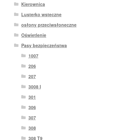
Kierownica
Lusterko wsteczne
osłony przeciwsłoneczne
Oświetlenie
Pasy bezpieczeństwa
1007
206
207
3008 I
301
306
307
308
308 T9