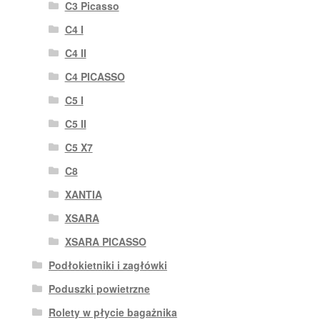
C3 Picasso
C4 I
C4 II
C4 PICASSO
C5 I
C5 II
C5 X7
C8
XANTIA
XSARA
XSARA PICASSO
Podłokietniki i zagłówki
Poduszki powietrzne
Rolety w płycie bagażnika