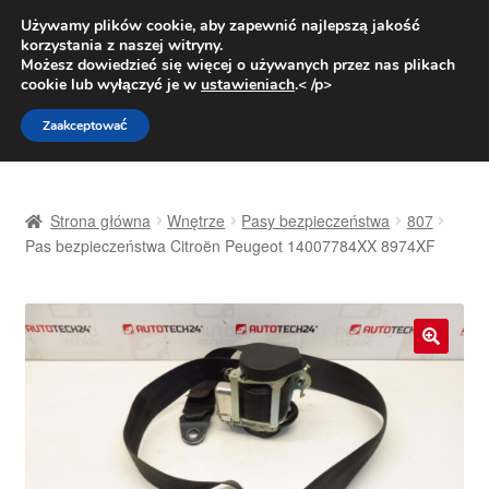
DOSTAWA od 31 zł
Używamy plików cookie, aby zapewnić najlepszą jakość
korzystania z naszej witryny.
Pn.-pt. 9:00-16:00
800 003 167
Możesz dowiedzieć się więcej o używanych przez nas plikach
cookie lub wyłączyć je w
ustawieniach
.< /p>
Przejdź
Przejdź
Menu
Zaakceptować
do
do
nawigacji
treści
Strona główna
Strona główna
Wnętrze
Pasy bezpieczeństwa
807
Dostawa
Pas bezpieczeństwa Citroën Peugeot 14007784XX 8974XF
Dostawa na cały świat
Kontakt
🔍
Moje konto
O nas