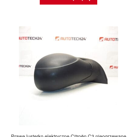
Prawe lusterko elektryczne Citroën C3 nieogrzewane