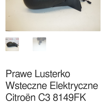
Płatności
Polityka prywatności
Procedura reklamacyjna
Skarga
Wózek
Prawe Lusterko
Zamówienia
Wsteczne Elektryczne
Zasady i warunki
Citroën C3 8149FK