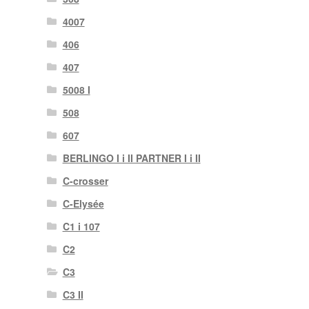
4007
406
407
5008 I
508
607
BERLINGO I i II PARTNER I i II
C-crosser
C-Elysée
C1 i 107
C2
C3
C3 II