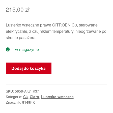
215,00
zł
Lusterko wsteczne prawe CITROEN C3, sterowane
elektrycznie, z czujnikiem temperatury, nieogrzewane po
stronie pasażera
1 w magazynie
ilość
Dodaj do koszyka
Prawe
Lusterko
Wsteczne
Elektryczne
SKU:
5658-AK7_K37
Kategorie:
C3
,
Ciało
,
Lusterko wsteczne
Citroën
Znacznik:
8149FK
C3
8149FK