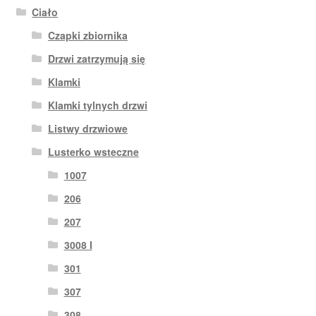
Ciało
Czapki zbiornika
Drzwi zatrzymują się
Klamki
Klamki tylnych drzwi
Listwy drzwiowe
Lusterko wsteczne
1007
206
207
3008 I
301
307
308