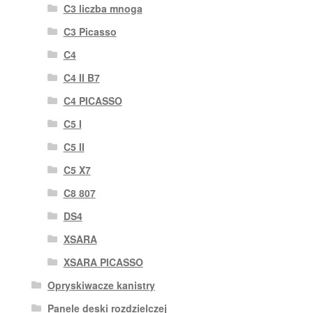
C3 liczba mnoga
C3 Picasso
C4
C4 II B7
C4 PICASSO
C5 I
C5 II
C5 X7
C8 807
DS4
XSARA
XSARA PICASSO
Opryskiwacze kanistry
Panele deski rozdzielczej