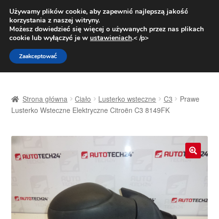
DOSTAWA od 31 zł
Używamy plików cookie, aby zapewnić najlepszą jakość
korzystania z naszej witryny.
Pn.-pt. 9:00-16:00
800 003 167
Możesz dowiedzieć się więcej o używanych przez nas plikach
cookie lub wyłączyć je w
ustawieniach
.< /p>
Przejdź
Przejdź
Menu
Zaakceptować
do
do
nawigacji
treści
Strona główna
Strona główna
Ciało
Lusterko wsteczne
C3
Prawe
Dostawa
Lusterko Wsteczne Elektryczne Citroën C3 8149FK
Dostawa na cały świat
Kontakt
🔍
Moje konto
O nas