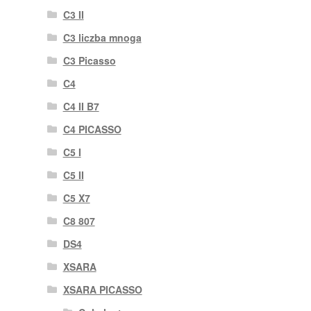
C3 II
C3 liczba mnoga
C3 Picasso
C4
C4 II B7
C4 PICASSO
C5 I
C5 II
C5 X7
C8 807
DS4
XSARA
XSARA PICASSO