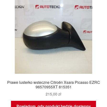
Prawe lusterko wsteczne Citroën Xsara Picasso EZRC
96570955XT 815351
215,00
zł
Powiadom, gdy produkt będzie dostępny