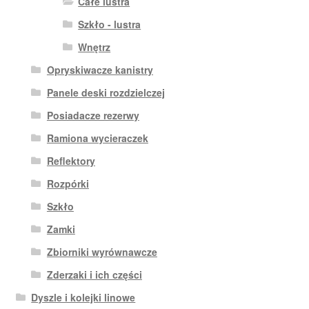
Całe lustra
Szkło - lustra
Wnętrz
Opryskiwacze kanistry
Panele deski rozdzielczej
Posiadacze rezerwy
Ramiona wycieraczek
Reflektory
Rozpórki
Szkło
Zamki
Zbiorniki wyrównawcze
Zderzaki i ich części
Dyszle i kolejki linowe