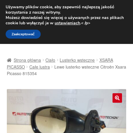
DOSTAWA od 31 zł
Używamy plików cookie, aby zapewnić najlepszą jakość
korzystania z naszej witryny.
Pn.-pt. 9:00-16:00
800 003 167
Możesz dowiedzieć się więcej o używanych przez nas plikach
cookie lub wyłączyć je w
ustawieniach
.< /p>
Przejdź
Przejdź
Menu
Zaakceptować
do
do
nawigacji
treści
Strona główna
Strona główna
Ciało
Lusterko wsteczne
XSARA
Dostawa
PICASSO
Całe lustra
Lewe lusterko wsteczne Citroën Xsara
Picasso 815354
Dostawa na cały świat
Kontakt
🔍
Moje konto
O nas