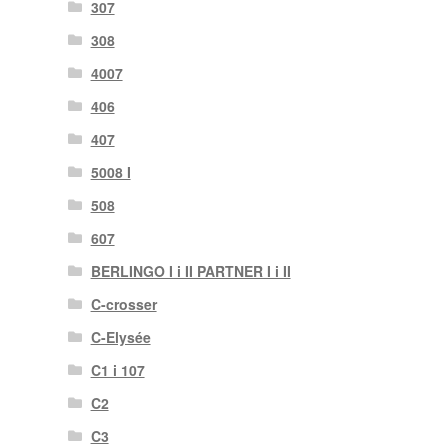
307
308
4007
406
407
5008 I
508
607
BERLINGO I i II PARTNER I i II
C-crosser
C-Elysée
C1 i 107
C2
C3