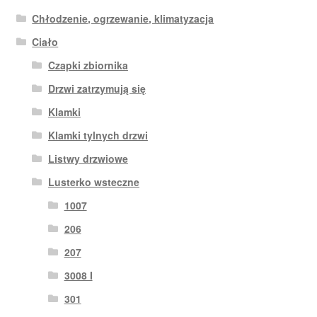
Chłodzenie, ogrzewanie, klimatyzacja
Ciało
Czapki zbiornika
Drzwi zatrzymują się
Klamki
Klamki tylnych drzwi
Listwy drzwiowe
Lusterko wsteczne
1007
206
207
3008 I
301