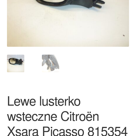
Płatności
Polityka prywatności
Procedura reklamacyjna
Skarga
Wózek
Zamówienia
Lewe lusterko
Zasady i warunki
wsteczne Citroën
Xsara Picasso 815354