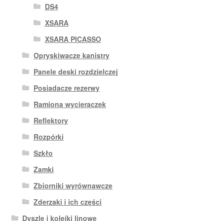
DS4
XSARA
XSARA PICASSO
Opryskiwacze kanistry
Panele deski rozdzielczej
Posiadacze rezerwy
Ramiona wycieraczek
Reflektory
Rozpórki
Szkło
Zamki
Zbiorniki wyrównawcze
Zderzaki i ich części
Dyszle i kolejki linowe