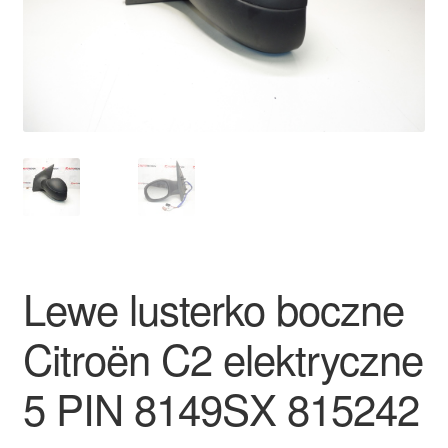
Płatności
Polityka prywatności
Procedura reklamacyjna
Skarga
Wózek
Lewe lusterko boczne
Zamówienia
Citroën C2 elektryczne
Zasady i warunki
5 PIN 8149SX 815242