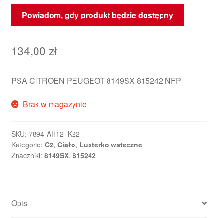
Powiadom, gdy produkt będzie dostępny
134,00
zł
PSA CITROEN PEUGEOT 8149SX 815242 NFP
Brak w magazynie
SKU:
7894-AH12_K22
Kategorie:
C2
,
Ciało
,
Lusterko wsteczne
Znaczniki:
8149SX
,
815242
Opis