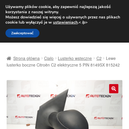
DOSTAWA od 31 zł
Używamy plików cookie, aby zapewnić najlepszą jakość
korzystania z naszej witryny.
Pn.-pt. 9:00-16:00
800 003 167
Możesz dowiedzieć się więcej o używanych przez nas plikach
cookie lub wyłączyć je w
ustawieniach
.< /p>
Przejdź
Przejdź
Menu
Zaakceptować
do
do
nawigacji
treści
Strona główna
Strona główna
Ciało
Lusterko wsteczne
C2
Lewe
Dostawa
lusterko boczne Citroën C2 elektryczne 5 PIN 8149SX 815242
Dostawa na cały świat
Kontakt
🔍
Moje konto
O nas