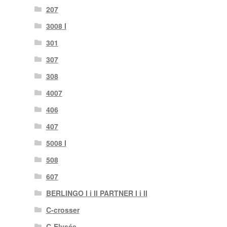
207
3008 I
301
307
308
4007
406
407
5008 I
508
607
BERLINGO I i II PARTNER I i II
C-crosser
C-Elysée