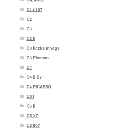
C1 i 107
C2
C3
C3 II
C3 liczba mnoga
C3 Picasso
C4
C4 II B7
C4 PICASSO
C5 I
C5 II
C5 X7
C8 807