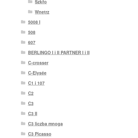
Szkło
Wnętrz
5008 I
508
607
BERLINGO I i II PARTNER I i II
C-crosser
C-Elysée
C1 i 107
C2
C3
C3 II
C3 liczba mnoga
C3 Picasso