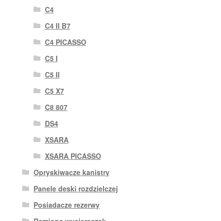
C4
C4 II B7
C4 PICASSO
C5 I
C5 II
C5 X7
C8 807
DS4
XSARA
XSARA PICASSO
Opryskiwacze kanistry
Panele deski rozdzielczej
Posiadacze rezerwy
Ramiona wycieraczek