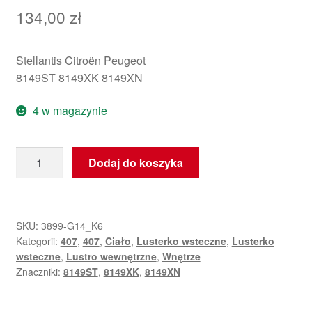
134,00
zł
Stellantis Citroën Peugeot
8149ST 8149XK 8149XN
4 w magazynie
ilość
Dodaj do koszyka
Wewnętrzne
lusterko
Peugeot
407
SKU:
3899-G14_K6
Kategorii:
407
,
407
,
Ciało
,
Lusterko wsteczne
,
Lusterko
8149ST
wsteczne
,
Lustro wewnętrzne
,
Wnętrze
8149XK
Znaczniki:
8149ST
,
8149XK
,
8149XN
8149XN