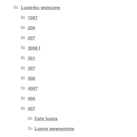
Lusterko wsteczne
1007
206
207
3008 I
301
307
308
4007
406
407
Całe lustra
Lustro wewnętrzne