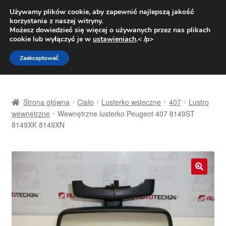
DOSTAWA od 31 zł
Używamy plików cookie, aby zapewnić najlepszą jakość
korzystania z naszej witryny.
Pn.-pt. 9:00-16:00
800 003 167
Możesz dowiedzieć się więcej o używanych przez nas plikach
cookie lub wyłączyć je w
ustawieniach
.< /p>
Przejdź
Przejdź
Menu
Zaakceptować
do
do
nawigacji
treści
Strona główna
Strona główna
Ciało
Lusterko wsteczne
407
Lustro
Dostawa
wewnętrzne
Wewnętrzne lusterko Peugeot 407 8149ST
8149XK 8149XN
Dostawa na cały świat
Kontakt
🔍
Moje konto
O nas