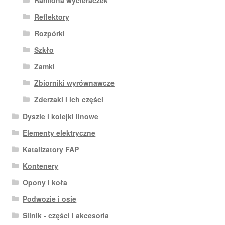
Reflektory
Rozpórki
Szkło
Zamki
Zbiorniki wyrównawcze
Zderzaki i ich części
Dyszle i kolejki linowe
Elementy elektryczne
Katalizatory FAP
Kontenery
Opony i koła
Podwozie i osie
Silnik - części i akcesoria