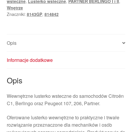
wsteczne
,
Lusterko wsteczne
,
PARTNER BERLINGO I i II
,
Partner
Wnętrze
8143GP
Znaczniki:
8143GP
,
814842
Opis
Informacje dodatkowe
Opis
Wewnętrzne lusterko wsteczne do samochodów Citroën
C1, Berlingo oraz Peugeot 107, 206, Partner.
Oferowane lusterko wewnętrzne to praktyczne i trwałe
rozwiązanie przeznaczone dla mechaników i osób