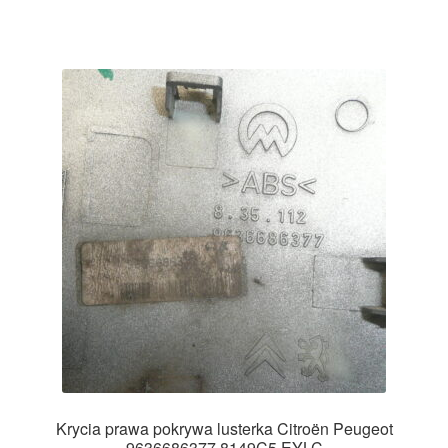
Krycia prawa pokrywa lusterka Citroën Peugeot
9636686377 8149C5 EYLC