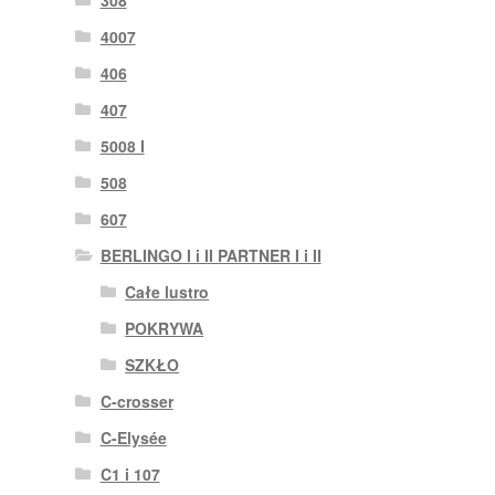
4007
406
407
5008 I
508
607
BERLINGO I i II PARTNER I i II
Całe lustro
POKRYWA
SZKŁO
C-crosser
C-Elysée
C1 i 107