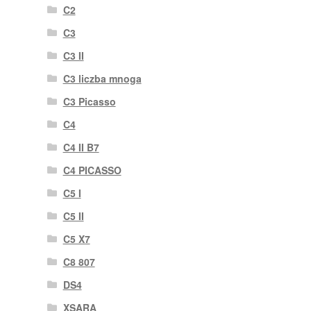
C2
C3
C3 II
C3 liczba mnoga
C3 Picasso
C4
C4 II B7
C4 PICASSO
C5 I
C5 II
C5 X7
C8 807
DS4
XSARA