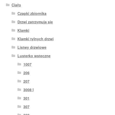
Ciało
Czapki zbiornika
Drzwi zatrzymują się
Klamki
Klamki tylnych drzwi
Listwy drzwiowe
Lusterko wsteczne
1007
206
207
3008 I
301
307
308