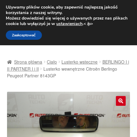
DOSTAWA od 31 zł
Używamy plików cookie, aby zapewnić najlepszą jakość
korzystania z naszej witryny.
Pn.-pt. 9:00-16:00
800 003 167
Możesz dowiedzieć się więcej o używanych przez nas plikach
cookie lub wyłączyć je w
ustawieniach
.< /p>
Przejdź
Przejdź
Menu
Zaakceptować
do
do
nawigacji
treści
Strona główna
Strona główna
Ciało
Lusterko wsteczne
BERLINGO I i
Dostawa
II PARTNER I i II
Lusterko wewnętrzne Citroën Berlingo
Peugeot Partner 8143GP
Dostawa na cały świat
Kontakt
🔍
Moje konto
O nas