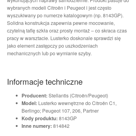
wykonujących naprawy samodzielnie. Produkt pasuje do
wybranych modeli Citroën i Peugeot i jest często
wyszukiwany po numerze katalogowym (np. 8143GP).
Solidna konstrukcja zapewnia pewne mocowanie,
czytelną taflę szkła oraz prosty montaż – co skraca czas
pracy w warsztacie. Lusterko doskonale sprawdzi się
jako element zastępczy po uszkodzeniach
mechanicznych lub po wymianie szyby.
Informacje techniczne
Producent:
Stellantis (Citroën/Peugeot)
Model:
Lusterko wewnętrzne do Citroën C1,
Berlingo; Peugeot 107, 206, Partner
Kody produktu:
8143GP
Inne numery:
814842