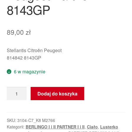
8143GP
89,00
zł
Stellantis Citroën Peugeot
814842 8143GP
6 w magazynie
ilość
Dodaj do koszyka
Lusterko
wewnętrzne
Citroën
Berlingo
SKU:
3104-C7_K8 M2766
Kategorii:
BERLINGO I i II PARTNER I i II
,
Ciało
,
Lusterko
Peugeot