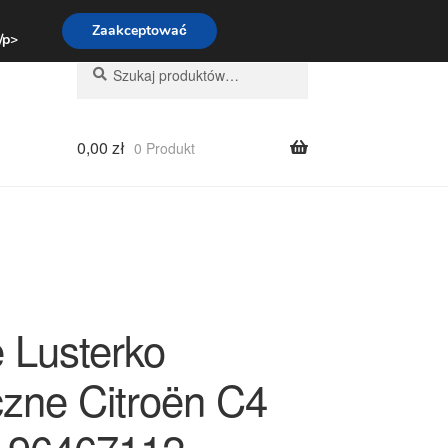
:00-16:00
800 003 167
Zaakceptować
 /p>
Szukaj:
Szukaj
0,00
zł
0 Produkt
 Lusterko
zne Citroën C4