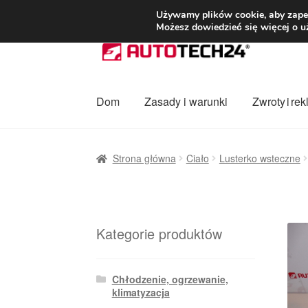
DOSTAWA od 3
Używamy plików cookie, aby zapew
Możesz dowiedzieć się więcej o u
Przejdź
Przejdź
do
do
nawigacji
treści
Dom
Zasady i warunki
Zwroty i re
Strona główna
Dostawa
Dostawa na cały ś
Strona główna
Ciało
Lusterko wsteczne
Procedura reklamacyjna
Skarga
Wózek
Za
Kategorie produktów
Chłodzenie, ogrzewanie,
klimatyzacja