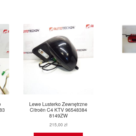
e
Lewe Lusterko Zewnętrzne
83
Citroën C4 KTV 96548384
8149ZW
215,00
zł