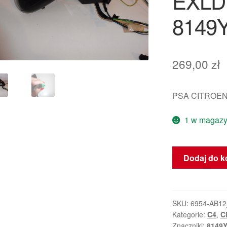
EXLD
8149
269,00
zł
PSA CITROEN
1 w magazy
ilość
Dodaj do k
Prawe
Lusterko
Wsteczne
Citroën
SKU:
6954-AB12
Kategorie:
C4
,
C
C4
Znaczniki:
8149