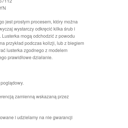
467112
9YN
o jest prostym procesem, który można
czaj wystarczy odkręcić kilka śrub i
e. Lusterka mogą odchodzić z powodu
 przykład podczas kolizji, lub z biegiem
wać lusterka zgodnego z modelem
go prawidłowe działanie.
r poglądowy.
ferencją zamienną wskazaną przez
owane i udzielamy na nie gwarancji