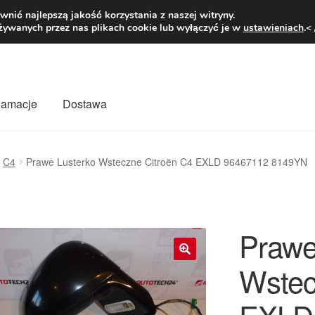
1 zł
Pn.-pt. 9
nić najlepszą jakość korzystania z naszej witryny.
żywanych przez nas plikach cookie lub wyłączyć je w
ustawieniach
.<
klamacje
Dostawa
wiat
Kontakt
Moje konto
O nas
Płatności
Polityka prywatności
C4
Prawe Lusterko Wsteczne Citroën C4 EXLD 96467112 8149YN
mówienia
Zasady i warunki
Prawe
Wstec
🔍