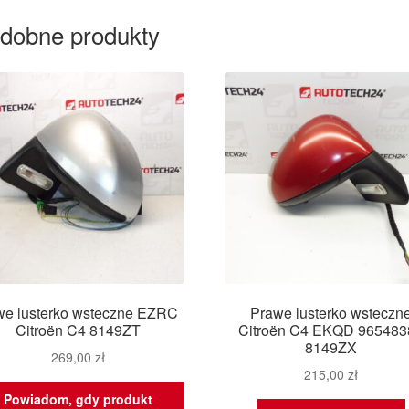
dobne produkty
we lusterko wsteczne EZRC
Prawe lusterko wsteczn
Citroën C4 8149ZT
Citroën C4 EKQD 965483
8149ZX
269,00
zł
215,00
zł
Powiadom, gdy produkt