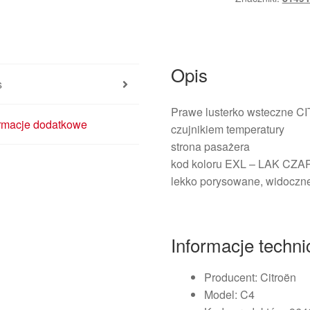
EXLD
96467112
8149YN
Opis
s
Prawe lusterko wsteczne CI
ormacje dodatkowe
czujnikiem temperatury
strona pasażera
kod koloru EXL – LAK C
lekko porysowane, widoczne
Informacje techn
Producent: Citroën
Model: C4