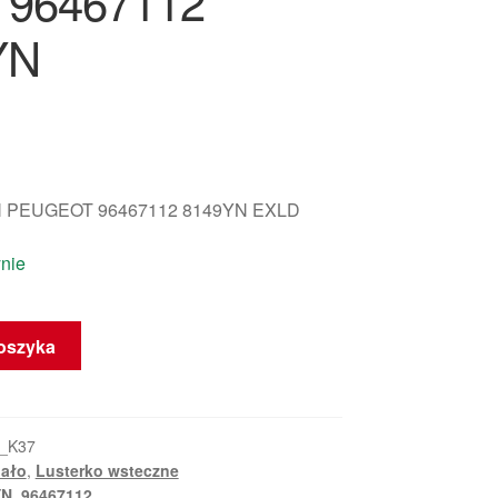
 96467112
YN
 PEUGEOT 96467112 8149YN EXLD
nie
oszyka
_K37
iało
,
Lusterko wsteczne
YN
,
96467112