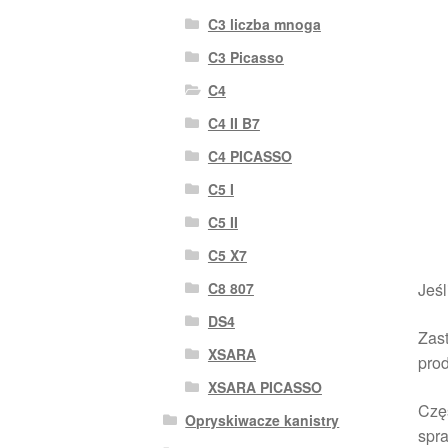
C3 liczba mnoga
C3 Picasso
C4
C4 II B7
C4 PICASSO
C5 I
C5 II
C5 X7
C8 807
Jeśl
DS4
Zast
XSARA
pro
XSARA PICASSO
Czę
Opryskiwacze kanistry
spra