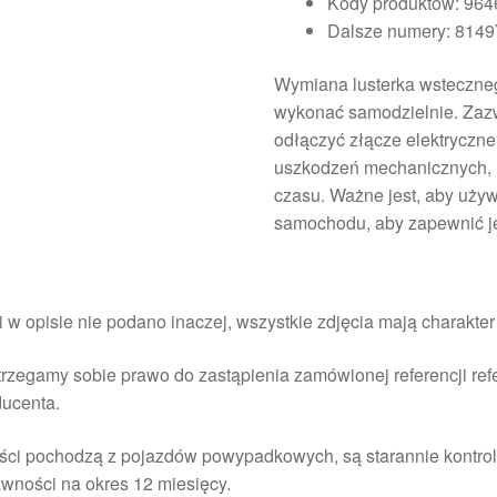
Kody produktów: 96
Dalsze numery: 814
Wymiana lusterka wsteczneg
wykonać samodzielnie. Zazwy
odłączyć złącze elektryczn
uszkodzeń mechanicznych, na
czasu. Ważne jest, aby uży
samochodu, aby zapewnić je
i w opisie nie podano inaczej, wszystkie zdjęcia mają charakte
rzegamy sobie prawo do zastąpienia zamówionej referencji re
ducenta.
ści pochodzą z pojazdów powypadkowych, są starannie kontrol
wności na okres 12 miesięcy.