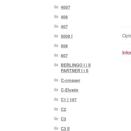
4007
406
407
Opi
5008 I
508
Inf
607
BERLINGO I i II
PARTNER I i II
C-crosser
C-Elysée
C1 i 107
C2
C3
C3 II