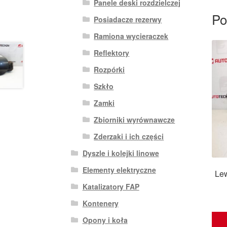
Panele deski rozdzielczej
Po
Posiadacze rezerwy
Ramiona wycieraczek
Reflektory
Rozpórki
Szkło
Zamki
Zbiorniki wyrównawcze
Zderzaki i ich części
Dyszle i kolejki linowe
Elementy elektryczne
Le
Katalizatory FAP
Kontenery
Opony i koła