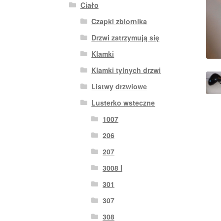
Ciało
Czapki zbiornika
Drzwi zatrzymują się
Klamki
Klamki tylnych drzwi
Listwy drzwiowe
Lusterko wsteczne
1007
206
207
3008 I
301
307
308