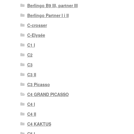
Berlingo B9 III, partner III
Berlingo Partner I i II
C-crosser
C-Elysée
C1 I
C2
C3
C3 II
C3 Picasso
C4 GRAND PICASSO
C4 I
C4 II
C4 KAKTUS
C5 I