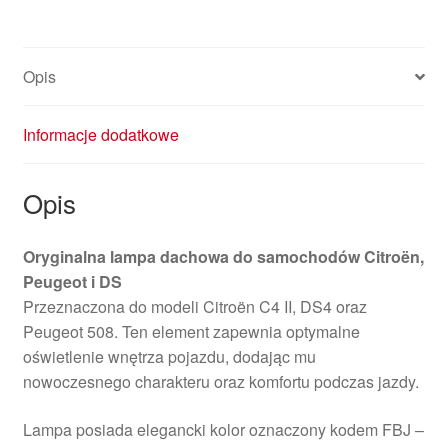
DS
96781446BJ
6362AS
Opis
Informacje dodatkowe
Opis
Oryginalna lampa dachowa do samochodów Citroën,
Peugeot i DS
Przeznaczona do modeli Citroën C4 II, DS4 oraz
Peugeot 508. Ten element zapewnia optymalne
oświetlenie wnętrza pojazdu, dodając mu
nowoczesnego charakteru oraz komfortu podczas jazdy.
Lampa posiada elegancki kolor oznaczony kodem FBJ –