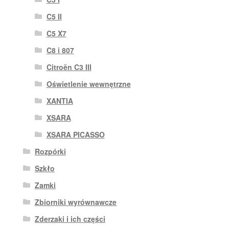
C5 II
C5 X7
C8 i 807
Citroën C3 III
Oświetlenie wewnętrzne
XANTIA
XSARA
XSARA PICASSO
Rozpórki
Szkło
Zamki
Zbiorniki wyrównawcze
Zderzaki i ich części