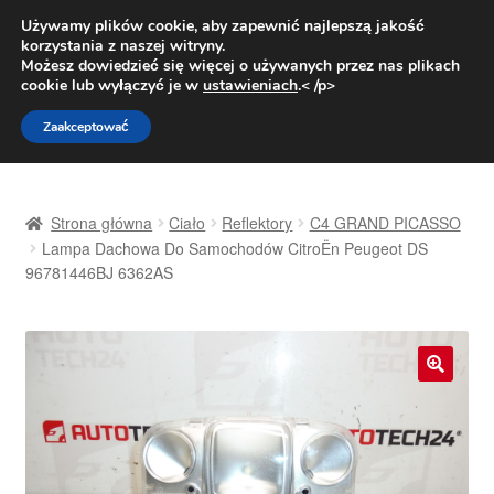
DOSTAWA od 31 zł
Używamy plików cookie, aby zapewnić najlepszą jakość
korzystania z naszej witryny.
Pn.-pt. 9:00-16:00
800 003 167
Możesz dowiedzieć się więcej o używanych przez nas plikach
cookie lub wyłączyć je w
ustawieniach
.< /p>
Przejdź
Przejdź
Menu
Zaakceptować
do
do
nawigacji
treści
Strona główna
Strona główna
Ciało
Reflektory
C4 GRAND PICASSO
Dostawa
Lampa Dachowa Do Samochodów CitroËn Peugeot DS
96781446BJ 6362AS
Dostawa na cały świat
Kontakt
🔍
Moje konto
O nas