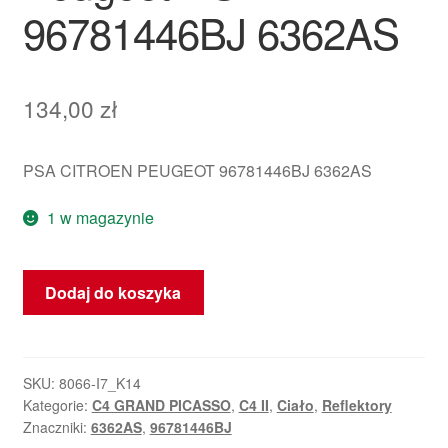
96781446BJ 6362AS
134,00
zł
PSA CITROEN PEUGEOT 96781446BJ 6362AS
1 w magazynie
ilość
Dodaj do koszyka
Lampa
Dachowa
Do
Samochodów
SKU:
8066-I7_K14
Kategorie:
C4 GRAND PICASSO
,
C4 II
,
Ciało
,
Reflektory
CitroËn
Znaczniki:
6362AS
,
96781446BJ
Peugeot