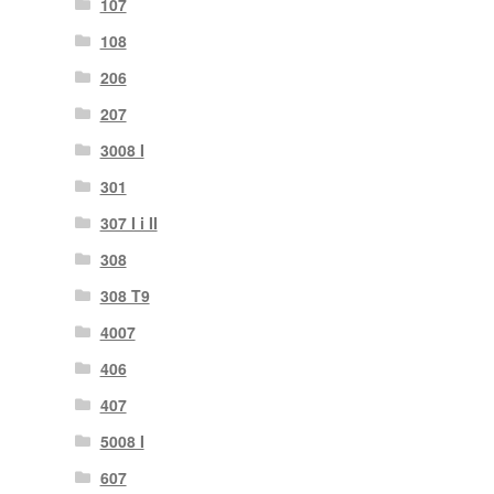
107
108
206
207
3008 I
301
307 I i II
308
308 T9
4007
406
407
5008 I
607