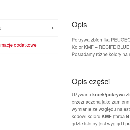
9643083777
151799
Opis
s
Pokrywa zbiornika PEUGEOT 
ormacje dodatkowe
Kolor KMF – RECIFE BLUE
Posiadamy różne kolory na
Opis części
Używana
korek/pokrywa zb
przeznaczona jako zamienni
wymianie ze względu na este
kodowi koloru
KMF
(farba
B
gdzie istotny jest wygląd i