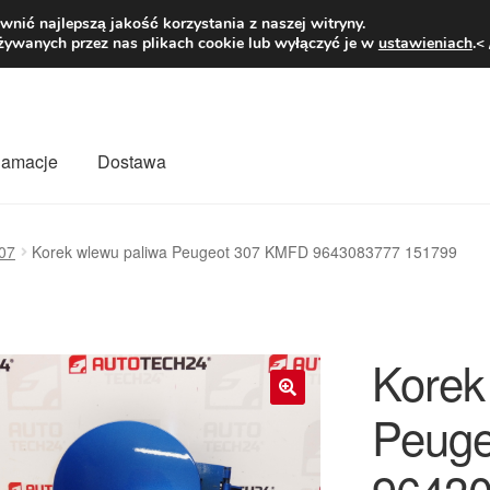
1 zł
Pn.-pt. 9
nić najlepszą jakość korzystania z naszej witryny.
żywanych przez nas plikach cookie lub wyłączyć je w
ustawieniach
.<
klamacje
Dostawa
wiat
Kontakt
Moje konto
O nas
Płatności
Polityka prywatności
07
Korek wlewu paliwa Peugeot 307 KMFD 9643083777 151799
mówienia
Zasady i warunki
Korek
Peug
🔍