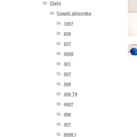
Ciało
Czapki zbiornika
1007
206
207
3008
301
307
308
308 T9
4007
406
407
5008 I