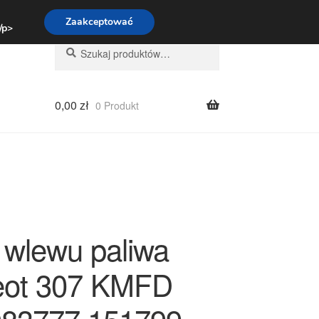
:00-16:00
800 003 167
Zaakceptować
 /p>
Szukaj:
Szukaj
0,00
zł
0 Produkt
 wlewu paliwa
eot 307 KMFD