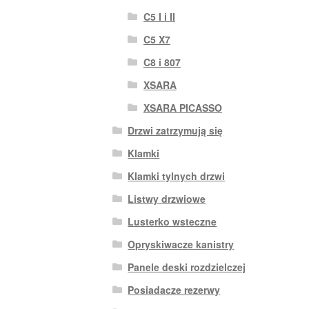
C5 I i II
C5 X7
C8 i 807
XSARA
XSARA PICASSO
Drzwi zatrzymują się
Klamki
Klamki tylnych drzwi
Listwy drzwiowe
Lusterko wsteczne
Opryskiwacze kanistry
Panele deski rozdzielczej
Posiadacze rezerwy