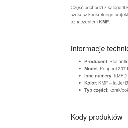
Część pochodzi z kategorii 
szukasz konkretnego projekt
oznaczeniem
KMF
.
Informacje techn
Producent
: Stellant
Model
: Peugeot 307 I 
Inne numery
: KMFD
Kolor
: KMF – lakier 
Typ części
: korek/p
Kody produktów