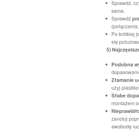
Sprawdź, c
sama.
Sprawdź
pr
(połączenia
Po krótkiej
się poluzow
5) Najczęstsz
Podobna wy
dopasowanie
Złamanie u
użyj plastik
Słabe dop
montażem oc
Nieprawidł
zanotuj pop
swobodę ruc