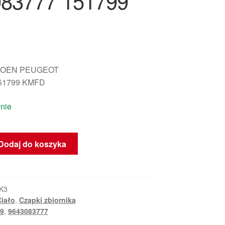
83777 151799
ITROEN PEUGEOT
51799 KMFD
nie
Dodaj do koszyka
K3
Ciało
,
Czapki zbiornika
9
,
9643083777