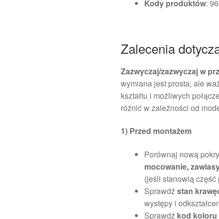
Kody produktów
: 9
Zalecenia dotyczą
Zazwyczaj/zazwyczaj w pr
wymiana jest prosta, ale w
kształtu i możliwych połącz
różnić w zależności od mod
1) Przed montażem
Porównaj nową pokry
mocowanie, zawiasy
(jeśli stanowią część 
Sprawdź
stan krawę
występy i odkształc
Sprawdź
kod kolor