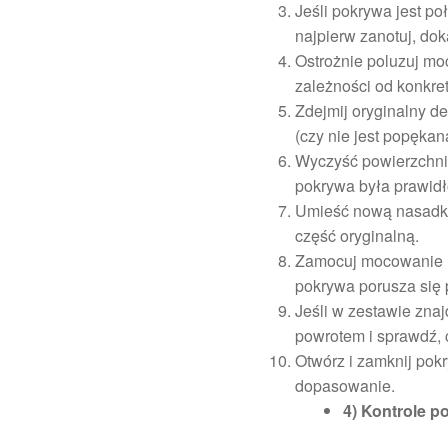
Jeśli pokrywa jest p
najpierw zanotuj, do
Ostrożnie poluzuj mo
zależności od konkret
Zdejmij oryginalny d
(czy nie jest popękan
Wyczyść powierzchnie
pokrywa była prawi
Umieść nową nasadkę
część oryginalną.
Zamocuj mocowanie (z
pokrywa porusza się 
Jeśli w zestawie znaj
powrotem i sprawdź, c
Otwórz i zamknij pokr
dopasowanie.
4) Kontrole p