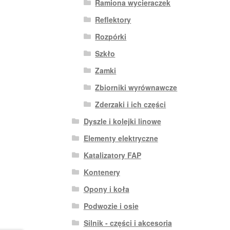
Ramiona wycieraczek
Reflektory
Rozpórki
Szkło
Zamki
Zbiorniki wyrównawcze
Zderzaki i ich części
Dyszle i kolejki linowe
Elementy elektryczne
Katalizatory FAP
Kontenery
Opony i koła
Podwozie i osie
Silnik - części i akcesoria