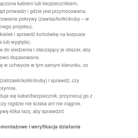
ołączona kablem lub bezpiecznikiem,
kąd prowadzi i gdzie jest przymocowana.
cowanie pokrywy (zawias/kołki/śruby – w
nego projektu).
ekielek i sprawdź końcówkę na korpusie
a lub wygięta).
 do siedzenia i otaczający je obszar, aby
dłowo dopasowana.
 w uchwycie w tym samym kierunku, co
atrzaski/kołki/śruby) i sprawdź, czy
płynnie.
duje się kabel/bezpiecznik, przymocuj go z
zy nigdzie nie ściska ani nie ciągnie.
ywę kilka razy, aby sprawdzić
omontażowe i weryfikacja działania