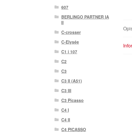
607
BERLINGO PARTNER IA
II
Opi
C-crosser
C-Elysée
Inf
C1 i 107
C2
C3
C3 II (A51)
C3 III
C3 Picasso
C4 I
C4 II
C4 PICASSO