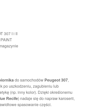
307 I i II
 PAINT
 magazynie
iornika
do samochodów
Peugeot 307
,
k po uszkodzeniu, zagubieniu lub
tykę (np. inny kolor). Dzięki określonemu
lue Recife
) nadaje się do napraw karoserii,
 prawidłowe spasowanie części.