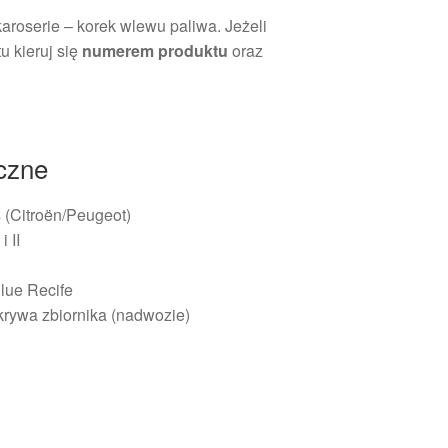
karoserie – korek wlewu paliwa. Jeżeli
u kieruj się
numerem produktu
oraz
iczne
is (Citroën/Peugeot)
i II
Blue Recife
okrywa zbiornika (nadwozie)