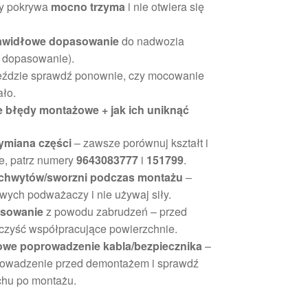
zy pokrywa
mocno trzyma
i nie otwiera się
awidłowe dopasowanie
do nadwozia
, dopasowanie).
 jeździe sprawdź ponownie, czy mocowanie
ało.
e błędy montażowe + jak ich uniknąć
miana części
– zawsze porównuj kształt i
, patrz numery
9643083777
i
151799
.
chwytów/sworzni podczas montażu
–
owych podważaczy i nie używaj siły.
asowanie
z powodu zabrudzeń – przed
zyść współpracujące powierzchnie.
owe poprowadzenie kabla/bezpiecznika
–
rowadzenie przed demontażem i sprawdź
hu po montażu.