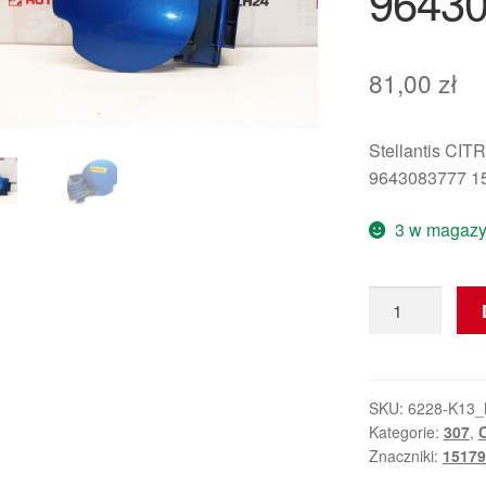
96430
81,00
zł
Stellantis C
9643083777 1
3 w magazy
ilość
Korek
wlewu
paliwa
Peugeot
SKU:
6228-K13_
Kategorie:
307
,
307
Znaczniki:
15179
KMFD