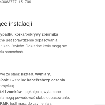
643083777, 151799
ce instalacji
zypadku korka/pokrywy zbiornika
ażne jest sprawdzenie dopasowania,
eń kabli/styków. Dokładne kroki mogą się
elu samochodu.
wę ze starą:
kształt, wymiary,
/osie
i wszelkie
kabel/zabezpieczenia
projektu).
dzi i zamków
– pęknięcia, wyłamane
enia mogą powodować słabe dopasowanie.
u KMF
, jeśli masz do czynienia z