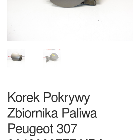
Płatności
Polityka prywatności
Procedura reklamacyjna
Skarga
Wózek
Korek Pokrywy
Zamówienia
Zbiornika Paliwa
Zasady i warunki
Peugeot 307