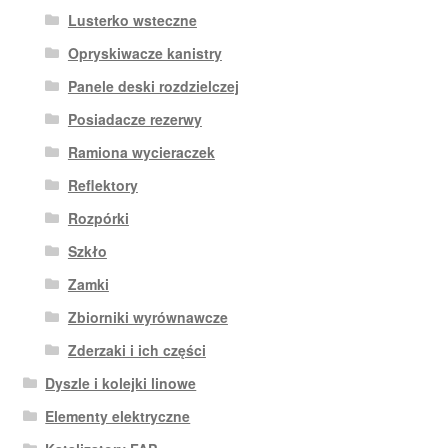
Lusterko wsteczne
Opryskiwacze kanistry
Panele deski rozdzielczej
Posiadacze rezerwy
Ramiona wycieraczek
Reflektory
Rozpórki
Szkło
Zamki
Zbiorniki wyrównawcze
Zderzaki i ich części
Dyszle i kolejki linowe
Elementy elektryczne