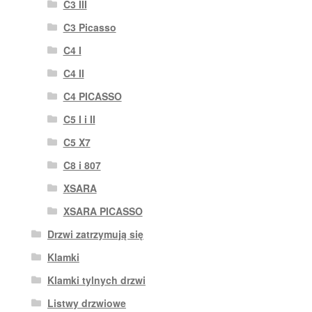
C3 III
C3 Picasso
C4 I
C4 II
C4 PICASSO
C5 I i II
C5 X7
C8 i 807
XSARA
XSARA PICASSO
Drzwi zatrzymują się
Klamki
Klamki tylnych drzwi
Listwy drzwiowe