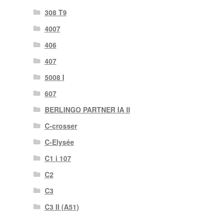
308 T9
4007
406
407
5008 I
607
BERLINGO PARTNER IA II
C-crosser
C-Elysée
C1 i 107
C2
C3
C3 II (A51)