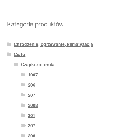
Kategorie produktów
Chłodzenie, ogrzewanie, klimatyzacja
Ciało
Czapki zbiornika
1007
206
207
3008
301
307
308