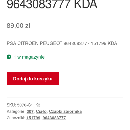
9643083777 KDA
89,00
zł
PSA CITROEN PEUGEOT 9643083777 151799 KDA
1 w magazynie
ilość
Dodaj do koszyka
Korek
Pokrywy
Zbiornika
Paliwa
SKU:
5070-C1_K3
Kategorie:
307
,
Ciało
,
Czapki zbiornika
Peugeot
Znaczniki:
151799
,
9643083777
307
9643083777