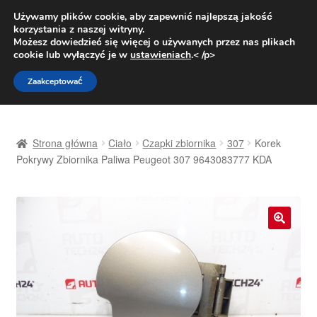
DOSTAWA od 31 zł
Używamy plików cookie, aby zapewnić najlepszą jakość
korzystania z naszej witryny.
Pn.-pt. 9:00-16:00
800 003 167
Możesz dowiedzieć się więcej o używanych przez nas plikach
cookie lub wyłączyć je w
ustawieniach
.< /p>
Przejdź
Przejdź
Menu
Zaakceptować
do
do
nawigacji
treści
Strona główna
Strona główna
Ciało
Czapki zbiornika
307
Korek
Dostawa
Pokrywy Zbiornika Paliwa Peugeot 307 9643083777 KDA
Dostawa na cały świat
Kontakt
🔍
Moje konto
O nas