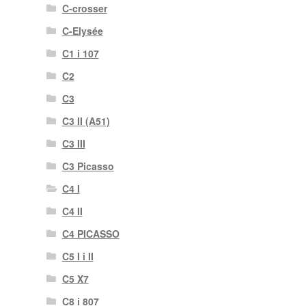
C-crosser
C-Elysée
C1 i 107
C2
C3
C3 II (A51)
C3 III
C3 Picasso
C4 I
C4 II
C4 PICASSO
C5 I i II
C5 X7
C8 i 807