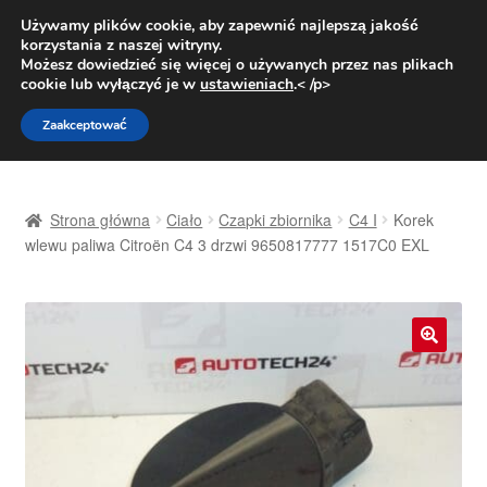
DOSTAWA od 31 zł
Używamy plików cookie, aby zapewnić najlepszą jakość
korzystania z naszej witryny.
Pn.-pt. 9:00-16:00
800 003 167
Możesz dowiedzieć się więcej o używanych przez nas plikach
cookie lub wyłączyć je w
ustawieniach
.< /p>
Przejdź
Przejdź
Menu
Zaakceptować
do
do
nawigacji
treści
Strona główna
Strona główna
Ciało
Czapki zbiornika
C4 I
Korek
Dostawa
wlewu paliwa Citroën C4 3 drzwi 9650817777 1517C0 EXL
Dostawa na cały świat
Kontakt
🔍
Moje konto
O nas