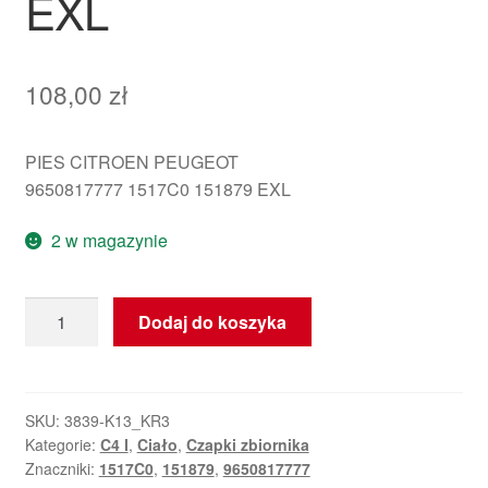
EXL
108,00
zł
PIES CITROEN PEUGEOT
9650817777 1517C0 151879 EXL
2 w magazynie
ilość
Dodaj do koszyka
Korek
wlewu
paliwa
Citroën
SKU:
3839-K13_KR3
Kategorie:
C4 I
,
Ciało
,
Czapki zbiornika
C4
Znaczniki:
1517C0
,
151879
,
9650817777
3