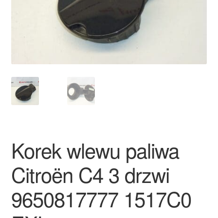
Płatności
Polityka prywatności
Procedura reklamacyjna
Skarga
Wózek
Korek wlewu paliwa
Zamówienia
Citroën C4 3 drzwi
Zasady i warunki
9650817777 1517C0