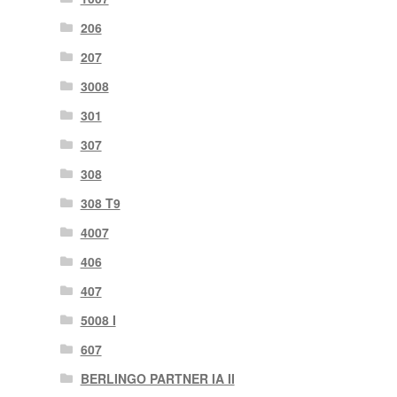
206
207
3008
301
307
308
308 T9
4007
406
407
5008 I
607
BERLINGO PARTNER IA II