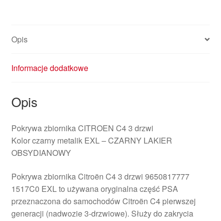
drzwi
9650817777
1517C0
Opis
EXL
Informacje dodatkowe
Opis
Pokrywa zbiornika CITROEN C4 3 drzwi
Kolor czarny metalik EXL – CZARNY LAKIER
OBSYDIANOWY
Pokrywa zbiornika Citroën C4 3 drzwi 9650817777
1517C0 EXL to używana oryginalna część PSA
przeznaczona do samochodów Citroën C4 pierwszej
generacji (nadwozie 3-drzwiowe). Służy do zakrycia