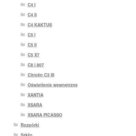
C4 I
C4 II
C4 KAKTUS
C5 I
C5 II
C5 X7
C8 i 807
Citroën C3 III
Oświetlenie wewnętrzne
XANTIA
XSARA
XSARA PICASSO
Rozpórki
Szkło