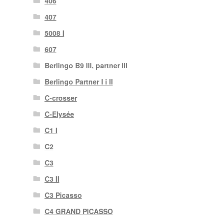
406
407
5008 I
607
Berlingo B9 III, partner III
Berlingo Partner I i II
C-crosser
C-Elysée
C1 I
C2
C3
C3 II
C3 Picasso
C4 GRAND PICASSO