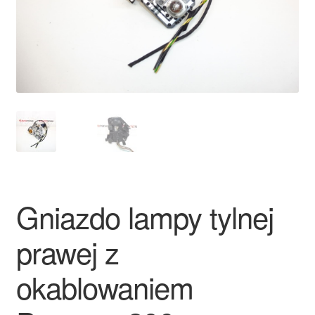
Płatności
Polityka prywatności
Procedura reklamacyjna
Skarga
Wózek
Gniazdo lampy tylnej
Zamówienia
prawej z
Zasady i warunki
okablowaniem