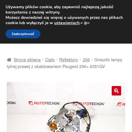
DOSTAWA od 31 zł
Używamy plików cookie, aby zapewnić najlepszą jakość
korzystania z naszej witryny.
Pn.-pt. 9:00-16:00
800 003 167
Możesz dowiedzieć się więcej o używanych przez nas plikach
cookie lub wyłączyć je w
ustawieniach
.< /p>
Przejdź
Przejdź
Menu
Zaakceptować
do
do
nawigacji
treści
Strona główna
Strona główna
Ciało
Reflektory
206
Gniazdo lampy
Dostawa
tylnej prawej z okablowaniem Peugeot 206+ 6351GV
Dostawa na cały świat
Kontakt
🔍
Moje konto
O nas