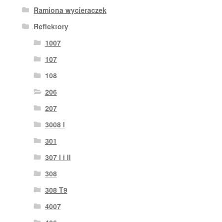
Ramiona wycieraczek
Reflektory
1007
107
108
206
207
3008 I
301
307 I i II
308
308 T9
4007