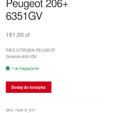
Peugeot 206+
6351GV
161,00
zł
PIES CITROEN PEUGEOT
Gniazdo 6351GV
1 w magazynie
ilość
Dodaj do koszyka
Gniazdo
lampy
tylnej
prawej
SKU:
7028-I3_K17