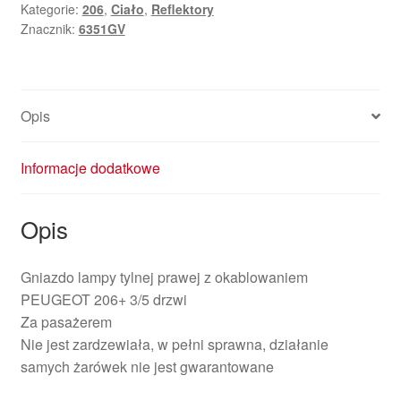
Kategorie:
206
,
Ciało
,
Reflektory
z
Znacznik:
6351GV
okablowaniem
Peugeot
206+
6351GV
Opis
Informacje dodatkowe
Opis
Gniazdo lampy tylnej prawej z okablowaniem
PEUGEOT 206+ 3/5 drzwi
Za pasażerem
Nie jest zardzewiała, w pełni sprawna, działanie
samych żarówek nie jest gwarantowane