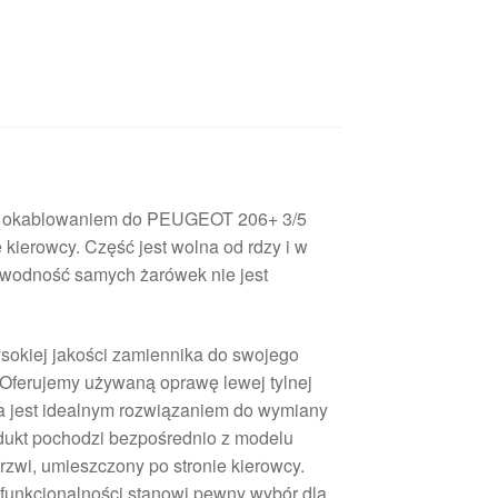
 z okablowaniem do PEUGEOT 206+ 3/5
 kierowcy. Część jest wolna od rdzy i w
awodność samych żarówek nie jest
okiej jakości zamiennika do swojego
ferujemy używaną oprawę lewej tylnej
a jest idealnym rozwiązaniem do wymiany
dukt pochodzi bezpośrednio z modelu
rzwi, umieszczony po stronie kierowcy.
ej funkcjonalności stanowi pewny wybór dla