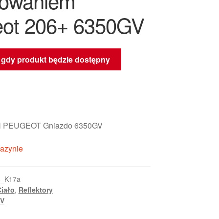
lowaniem
ot 206+ 6350GV
gdy produkt będzie dostępny
 PEUGEOT Gniazdo 6350GV
azynie
8_K17a
Ciało
,
Reflektory
V