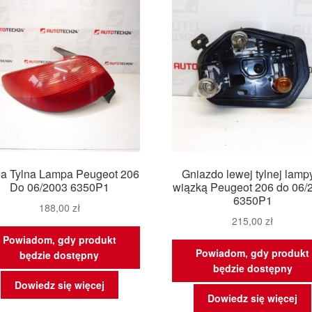
a Tylna Lampa Peugeot 206
Gniazdo lewej tylnej lamp
Do 06/2003 6350P1
wiązką Peugeot 206 do 06/
6350P1
188,00
zł
215,00
zł
Powiadom, gdy produkt
Powiadom, gdy produkt
będzie dostępny
będzie dostępny
Dowiedz się więcej
Dowiedz się więcej