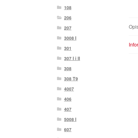
108
206
Opi
207
3008 I
Inf
301
307 I i II
308
308 T9
4007
406
407
5008 I
607