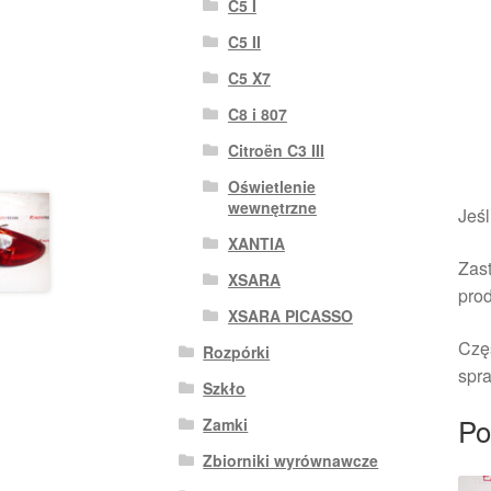
C5 I
C5 II
C5 X7
C8 i 807
Citroën C3 III
Oświetlenie
wewnętrzne
Jeśl
XANTIA
Zast
XSARA
pro
XSARA PICASSO
Czę
Rozpórki
spra
Szkło
Po
Zamki
Zbiorniki wyrównawcze