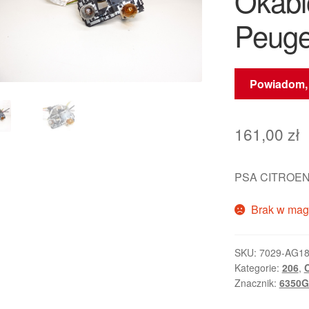
Okab
Peuge
Powiadom, 
161,00
zł
PSA CITROEN
Brak w mag
SKU:
7029-AG1
Kategorie:
206
,
Znacznik:
6350G