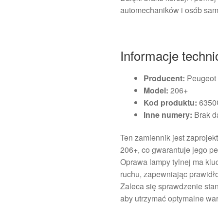
automechaników i osób samo
Informacje techn
Producent:
Peugeot
Model:
206+
Kod produktu:
6350
Inne numery:
Brak d
Ten zamiennik jest zaproje
206+, co gwarantuje jego p
Oprawa lampy tylnej ma kl
ruchu, zapewniając prawidło
Zaleca się sprawdzenie stan
aby utrzymać optymalne war