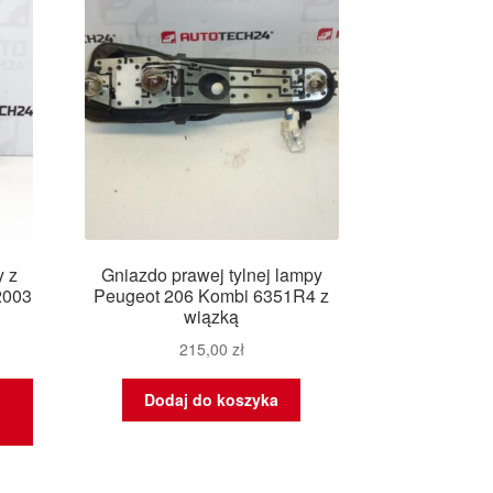
y z
Gniazdo prawej tylnej lampy
2003
Peugeot 206 Kombi 6351R4 z
wiązką
215,00
zł
Dodaj do koszyka