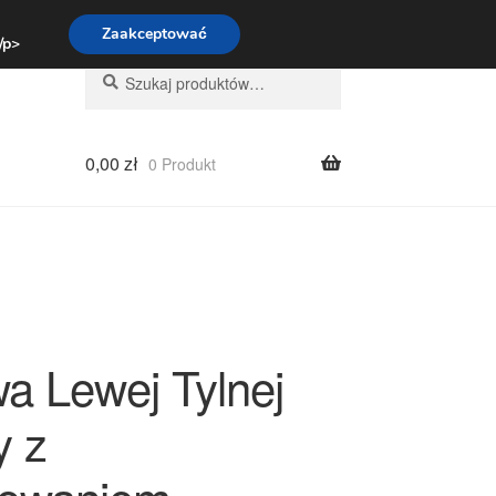
:00-16:00
800 003 167
Zaakceptować
 /p>
Szukaj:
Szukaj
0,00
zł
0 Produkt
a Lewej Tylnej
 z