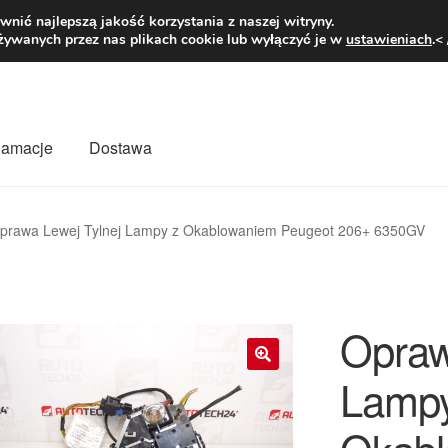
1 zł
Pn.-pt. 9
nić najlepszą jakość korzystania z naszej witryny.
żywanych przez nas plikach cookie lub wyłączyć je w
ustawieniach
.<
klamacje
Dostawa
wiat
Kontakt
Moje konto
O nas
Płatności
Polityka prywatności
prawa Lewej Tylnej Lampy z Okablowaniem Peugeot 206+ 6350GV
mówienia
Zasady i warunki
Opraw
Lampy
🔍