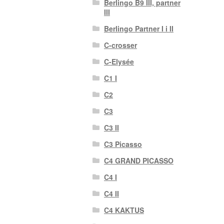
Berlingo B9 III, partner
III
Berlingo Partner I i II
C-crosser
C-Elysée
C1 I
C2
C3
C3 II
C3 Picasso
C4 GRAND PICASSO
C4 I
C4 II
C4 KAKTUS