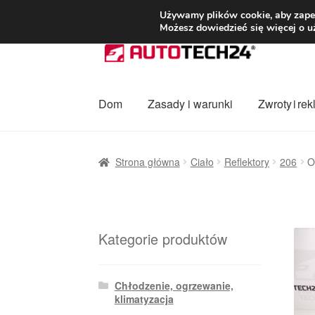
DOSTAWA od 3
Używamy plików cookie, aby zapew
Możesz dowiedzieć się więcej o u
Przejdź
Przejdź
do
do
nawigacji
treści
Dom
Zasady i warunki
Zwroty i re
Strona główna
Dostawa
Dostawa na cały ś
Strona główna
Ciało
Reflektory
206
O
Procedura reklamacyjna
Skarga
Wózek
Za
Kategorie produktów
Chłodzenie, ogrzewanie,
klimatyzacja