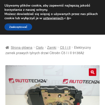
DOSTAWA od 31 zł
Używamy plików cookie, aby zapewnić najlepszą jakość
korzystania z naszej witryny.
Pn.-pt. 9:00-16:00
800 003 167
Możesz dowiedzieć się więcej o używanych przez nas plikach
cookie lub wyłączyć je w
ustawieniach
.< /p>
Przejdź
Przejdź
Menu
Zaakceptować
do
do
nawigacji
treści
Strona główna
Strona główna
Ciało
Zamki
C5 I i II
Elektryczny
Dostawa
zamek prawych tylnych drzwi Citroën C5 I i II 9138A2
Dostawa na cały świat
Kontakt
🔍
Moje konto
O nas