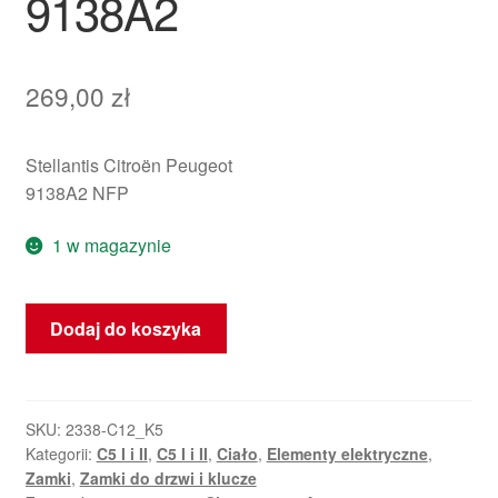
9138A2
269,00
zł
Stellantis Citroën Peugeot
9138A2 NFP
1 w magazynie
ilość
Dodaj do koszyka
Elektryczny
zamek
prawych
tylnych
SKU:
2338-C12_K5
Kategorii:
C5 I i II
,
C5 I i II
,
Ciało
,
Elementy elektryczne
,
drzwi
Zamki
,
Zamki do drzwi i klucze
Citroën