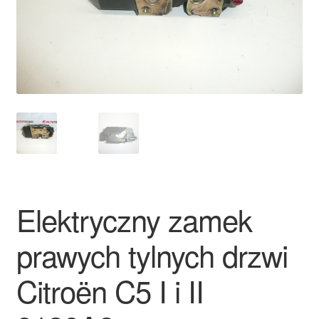
Płatności
Polityka prywatności
Procedura reklamacyjna
Skarga
Wózek
Elektryczny zamek
Zamówienia
prawych tylnych drzwi
Zasady i warunki
Citroën C5 I i II