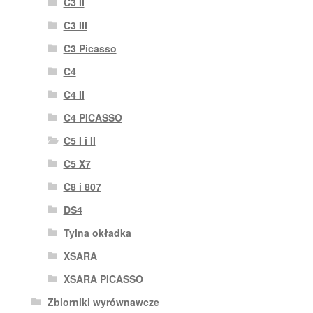
C3 II
C3 III
C3 Picasso
C4
C4 II
C4 PICASSO
C5 I i II
C5 X7
C8 i 807
DS4
Tylna okładka
XSARA
XSARA PICASSO
Zbiorniki wyrównawcze