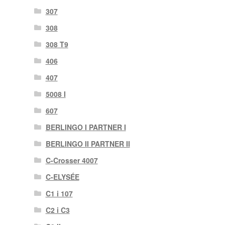
307
308
308 T9
406
407
5008 I
607
BERLINGO I PARTNER I
BERLINGO II PARTNER II
C-Crosser 4007
C-ELYSÉE
C1 i 107
C2 i C3