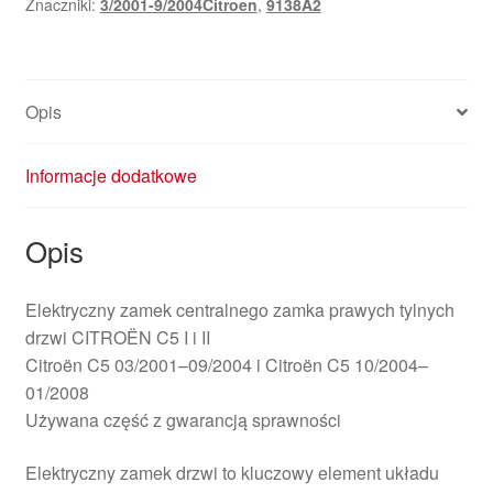
Znaczniki:
3/2001-9/2004Citroen
,
9138A2
C5
I
i
II
Opis
9138A2
Informacje dodatkowe
Opis
Elektryczny zamek centralnego zamka prawych tylnych
drzwi CITROËN C5 I i II
Citroën C5 03/2001–09/2004 i Citroën C5 10/2004–
01/2008
Używana część z gwarancją sprawności
Elektryczny zamek drzwi to kluczowy element układu