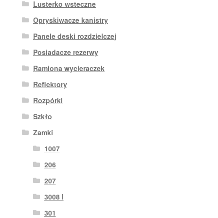
Lusterko wsteczne
Opryskiwacze kanistry
Panele deski rozdzielczej
Posiadacze rezerwy
Ramiona wycieraczek
Reflektory
Rozpórki
Szkło
Zamki
1007
206
207
3008 I
301