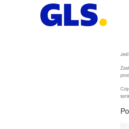
Jeśl
Zast
pro
Czę
spra
Po