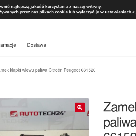
1 zł
Pn.-pt. 9
nić najlepszą jakość korzystania z naszej witryny.
żywanych przez nas plikach cookie lub wyłączyć je w
ustawieniach
.<
klamacje
Dostawa
wiat
Kontakt
Moje konto
O nas
Płatności
Polityka prywatności
mek klapki wlewu paliwa Citroën Peugeot 661520
mówienia
Zasady i warunki
Zamek
paliw
🔍