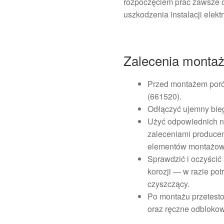
rozpoczęciem prac zawsze o
uszkodzenia instalacji elekt
Zalecenia monta
Przed montażem poró
(661520).
Odłączyć ujemny bie
Użyć odpowiednich na
zaleceniami producen
elementów montażow
Sprawdzić i oczyścić 
korozji — w razie po
czyszczący.
Po montażu przetesto
oraz ręczne odblokow