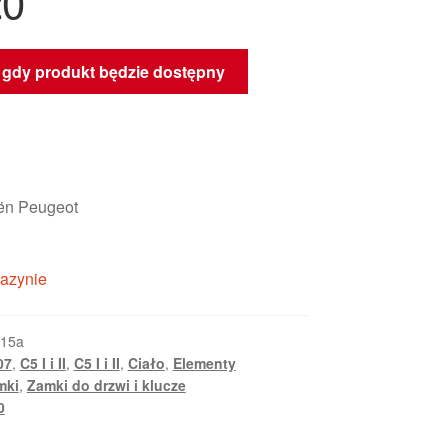
20
gdy produkt będzie dostępny
oën Peugeot
azynie
15a
07
,
C5 I i II
,
C5 I i II
,
Ciało
,
Elementy
mki
,
Zamki do drzwi i klucze
0