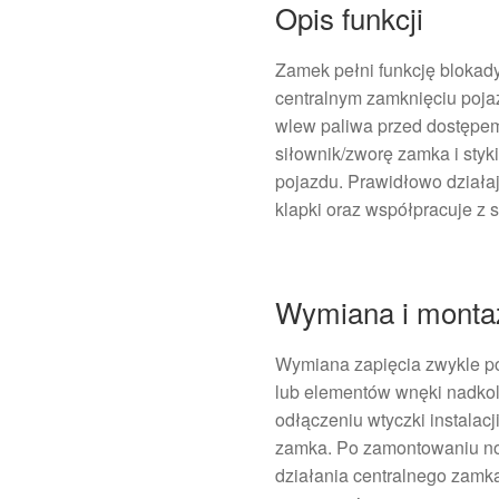
Opis funkcji
Zamek pełni funkcję blokady
centralnym zamknięciu poj
wlew paliwa przed dostępe
siłownik/zworę zamka i styki
pojazdu. Prawidłowo dział
klapki oraz współpracuje z
Wymiana i monta
Wymiana zapięcia zwykle po
lub elementów wnęki nadkol
odłączeniu wtyczki instalac
zamka. Po zamontowaniu no
działania centralnego zamka