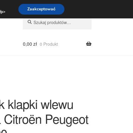
:00-16:00
800 003 167
Zaakceptować
 /p>
Szukaj:
Szukaj
0,00
zł
0 Produkt
 klapki wlewu
a Citroën Peugeot