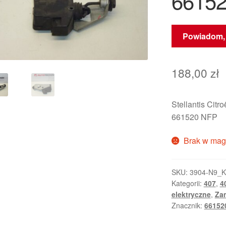
6615
Powiadom, 
188,00
zł
Stellantis Citr
661520 NFP
Brak w mag
SKU:
3904-N9_K
Kategorii:
407
,
4
elektryczne
,
Za
Znacznik:
66152