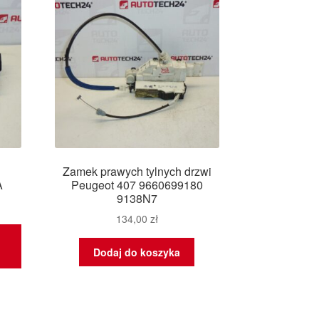
Zamek prawych tylnych drzwi
A
Peugeot 407 9660699180
9138N7
134,00
zł
Dodaj do koszyka