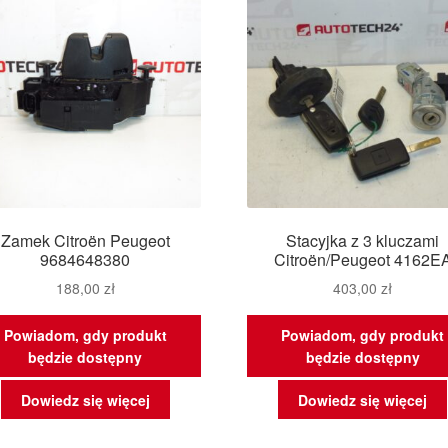
Zamek Citroën Peugeot
Stacyjka z 3 kluczami
9684648380
Citroën/Peugeot 4162E
188,00
zł
403,00
zł
Powiadom, gdy produkt
Powiadom, gdy produkt
będzie dostępny
będzie dostępny
Dowiedz się więcej
Dowiedz się więcej