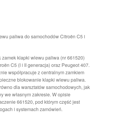
lewu paliwa do samochodów Citroën C5 i
k zamek klapki wlewu paliwa (nr 661520)
oën C5 (I i II generacja) oraz Peugeot 407.
znie współpracuje z centralnym zamkiem
pieczne blokowanie klapki wlewu paliwa.
arówno dla warsztatów samochodowych, jak
y we własnym zakresie. W opisie
czenie 661520, pod którym część jest
logach i systemach zamówień.