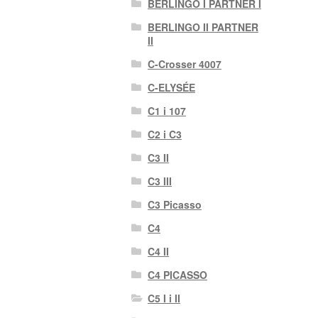
BERLINGO I PARTNER I
BERLINGO II PARTNER
II
C-Crosser 4007
C-ELYSÉE
C1 i 107
C2 i C3
C3 II
C3 III
C3 Picasso
C4
C4 II
C4 PICASSO
C5 I i II