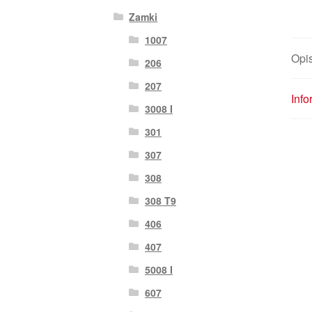
Zamki
1007
Opi
206
207
Inf
3008 I
301
307
308
308 T9
406
407
5008 I
607