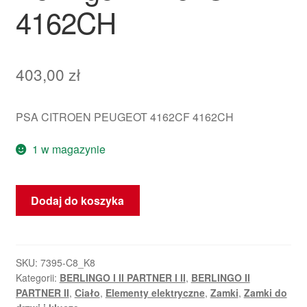
4162CH
403,00
zł
PSA CITROEN PEUGEOT 4162CF 4162CH
1 w magazynie
ilość
Dodaj do koszyka
Zestaw
2
Kluczy
i
SKU:
7395-C8_K8
Kategorii:
BERLINGO I II PARTNER I II
,
BERLINGO II
Zamków
PARTNER II
,
Ciało
,
Elementy elektryczne
,
Zamki
,
Zamki do
Citroën