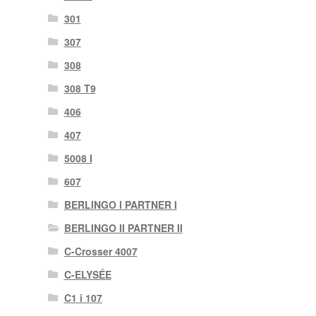
301
307
308
308 T9
406
407
5008 I
607
BERLINGO I PARTNER I
BERLINGO II PARTNER II
C-Crosser 4007
C-ELYSÉE
C1 i 107