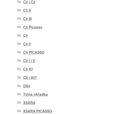
C2 i C3
C3 II
C3 III
C3 Picasso
C4
C4 II
C4 PICASSO
C5 I i II
C5 X7
C8 i 807
DS4
Tylna okładka
XSARA
XSARA PICASSO