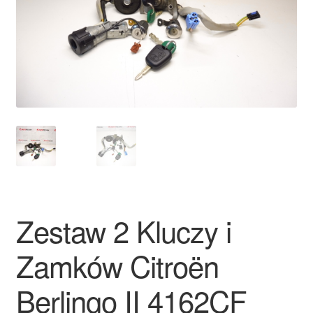
Płatności
Polityka prywatności
Procedura reklamacyjna
Skarga
Wózek
Zamówienia
Zestaw 2 Kluczy i
Zasady i warunki
Zamków Citroën
Berlingo II 4162CF