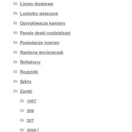
Listwy drzwiowe
Lusterko wsteczne
Opryskiwacze kanistry
Panele deski rozdzielczej
Posiadacze rezerwy
Ramiona wycieraczek
Reflektory
Rozpórki
Szkło
Zamki
1007
206
207
3008 I