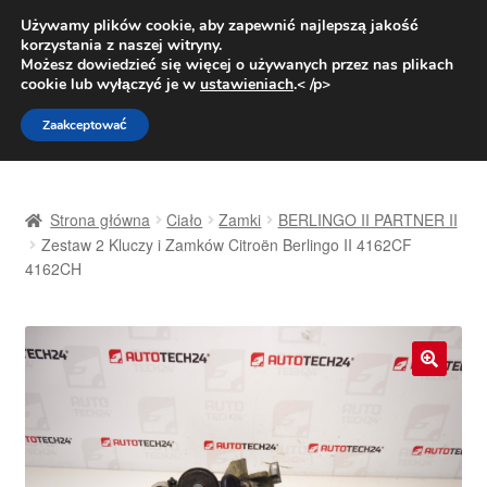
DOSTAWA od 31 zł
Używamy plików cookie, aby zapewnić najlepszą jakość
korzystania z naszej witryny.
Pn.-pt. 9:00-16:00
800 003 167
Możesz dowiedzieć się więcej o używanych przez nas plikach
cookie lub wyłączyć je w
ustawieniach
.< /p>
Przejdź
Przejdź
Menu
Zaakceptować
do
do
nawigacji
treści
Strona główna
Strona główna
Ciało
Zamki
BERLINGO II PARTNER II
Dostawa
Zestaw 2 Kluczy i Zamków Citroën Berlingo II 4162CF
4162CH
Dostawa na cały świat
Kontakt
🔍
Moje konto
O nas