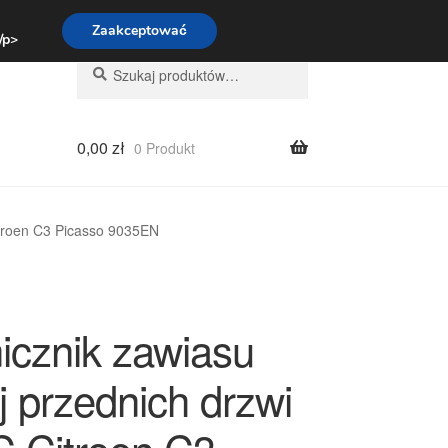
:00-16:00
800 003 167
Zaakceptować
 /p>
Szukaj:
Szukaj
0,00
zł
0 Produkt
troen C3 Picasso 9035EN
icznik zawiasu
j przednich drzwi