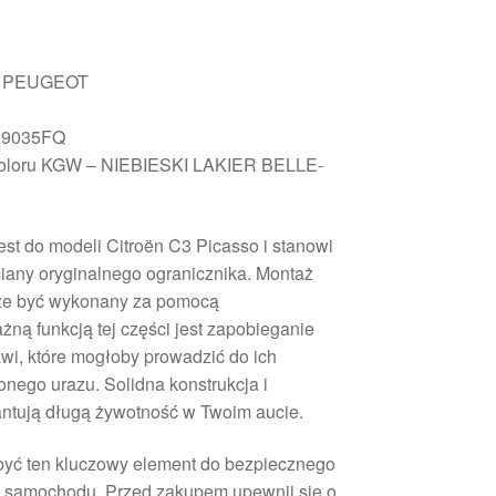
 PEUGEOT
 9035FQ
oloru KGW – NIEBIESKI LAKIER BELLE-
st do modeli Citroën C3 Picasso i stanowi
iany oryginalnego ogranicznika. Montaż
oże być wykonany za pomocą
ną funkcją tej części jest zapobieganie
wi, które mogłoby prowadzić do ich
nego urazu. Solidna konstrukcja i
ntują długą żywotność w Twoim aucie.
obyć ten kluczowy element do bezpiecznego
a samochodu. Przed zakupem upewnij się o