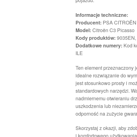
pojazdu.
Informacje techniczne:
Producent:
PSA CITROËN
Model:
Citroën C3 Picasso
Kody produktów:
9035EN,
Dodatkowe numery:
Kod k
ILE
Ten element przeznaczony je
idealne rozwiązanie do wym
jest stosunkowo prosty i m
standardowych narzędzi. Waż
nadmiernemu otwieraniu drz
uszkodzenia lub niezamierzo
odporność na zużycie gwara
Skorzystaj z okazji, aby zd
i komfortowego użytkowani