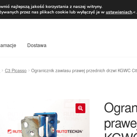
1 zł
Pn.-pt. 9
nić najlepszą jakość korzystania z naszej witryny.
żywanych przez nas plikach cookie lub wyłączyć je w
ustawieniach
.<
klamacje
Dostawa
wiat
Kontakt
Moje konto
O nas
Płatności
Polityka prywatności
ę
C3 Picasso
Ogranicznik zawiasu prawej przednich drzwi KGWC Ci
mówienia
Zasady i warunki
Ogran
prawe
🔍