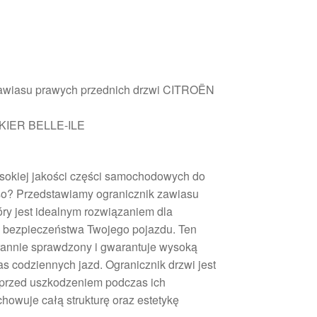
 zawiasu prawych przednich drzwi CITROËN
AKIER BELLE-ILE
sokiej jakości części samochodowych do
so? Przedstawiamy ogranicznik zawiasu
óry jest idealnym rozwiązaniem dla
 i bezpieczeństwa Twojego pojazdu. Ten
rannie sprawdzony i gwarantuje wysoką
 codziennych jazd. Ogranicznik drzwi jest
 przed uszkodzeniem podczas ich
chowuje całą strukturę oraz estetykę