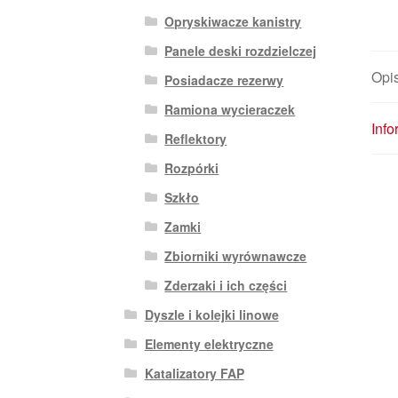
Opryskiwacze kanistry
Panele deski rozdzielczej
Opi
Posiadacze rezerwy
Ramiona wycieraczek
Inf
Reflektory
Rozpórki
Szkło
Zamki
Zbiorniki wyrównawcze
Zderzaki i ich części
Dyszle i kolejki linowe
Elementy elektryczne
Katalizatory FAP