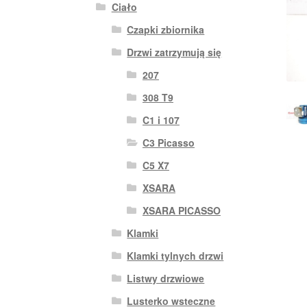
Ciało
Czapki zbiornika
Drzwi zatrzymują się
207
308 T9
C1 i 107
C3 Picasso
C5 X7
XSARA
XSARA PICASSO
Klamki
Klamki tylnych drzwi
Listwy drzwiowe
Lusterko wsteczne