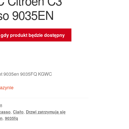
Citroen C3
so 9035EN
gdy produkt będzie dostępny
eot 9035en 9035FQ KGWC
azynie
8
casso
,
Ciało
,
Drzwi zatrzymują się
en
,
9035fq