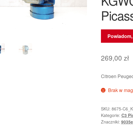
KGWC 
Picas
Powiadom, 
269,00
zł
Citroen Peug
Brak w mag
SKU:
8675-C6_K
Kategorie:
C3 Pi
Znaczniki:
9035