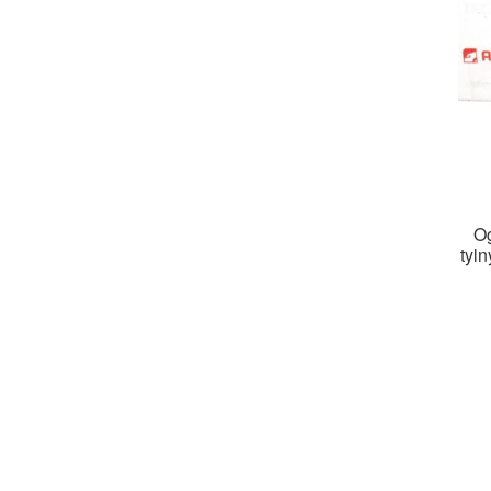
Og
tyl