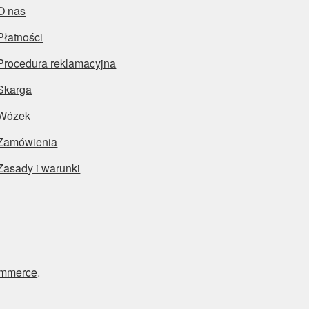
O nas
Płatności
Procedura reklamacyjna
Skarga
Wózek
Zamówienia
Zasady i warunki
ommerce
.