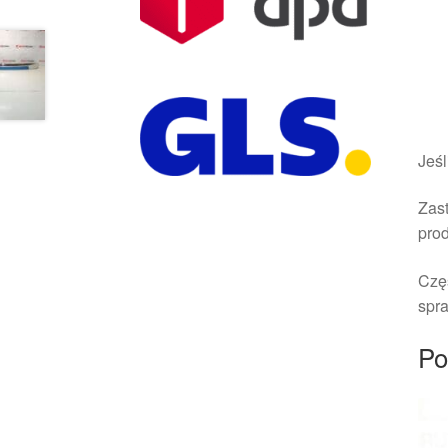
Jeśl
Zast
pro
Czę
spra
Po