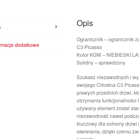
Opis
s
Ogranicznik – ogranicznik
ormacje dodatkowe
C3 Picasso
Kolor KGW – NIEBIESKI L
Solidny – sprawdzony
Szukasz niezawodnych i wy
swojego Citroëna C3 Picas
prawych przednich drzwi, kt
utrzymania funkcjonalności
używany element został sta
niezawodność nawet podczas
kluczowy dla ochrony drzwi
otwierania, dzięki czemu za