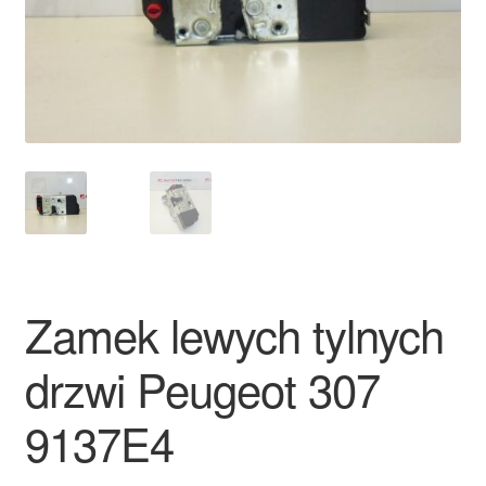
Płatności
Polityka prywatności
Procedura reklamacyjna
Skarga
Wózek
Zamek lewych tylnych
Zamówienia
drzwi Peugeot 307
Zasady i warunki
9137E4