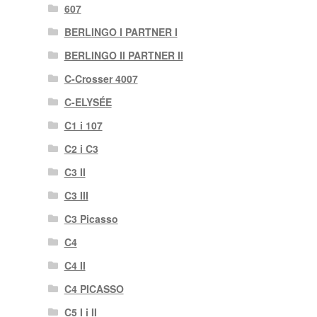
607
BERLINGO I PARTNER I
BERLINGO II PARTNER II
C-Crosser 4007
C-ELYSÉE
C1 i 107
C2 i C3
C3 II
C3 III
C3 Picasso
C4
C4 II
C4 PICASSO
C5 I i II