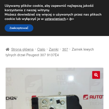
DOSTAWA od 31 zł
Używamy plików cookie, aby zapewnić najlepszą jakość
korzystania z naszej witryny.
Pn.-pt. 9:00-16:00
800 003 167
Możesz dowiedzieć się więcej o używanych przez nas plikach
cookie lub wyłączyć je w
ustawieniach
.< /p>
Przejdź
Przejdź
Menu
Zaakceptować
do
do
nawigacji
treści
Strona główna
Strona główna
Ciało
Zamki
307
Zamek lewych
Dostawa
tylnych drzwi Peugeot 307 9137E4
Dostawa na cały świat
Kontakt
🔍
Moje konto
O nas