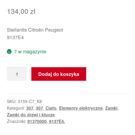
134,00
zł
Stellantis Citroën Peugeot
9137E4
7 w magazynie
ilość
Dodaj do koszyka
Zamek
lewych
tylnych
drzwi
SKU:
3155-C7_K8
Kategorii:
307
,
307
,
Ciało
,
Elementy elektryczne
,
Zamki
,
Peugeot
Zamki do drzwi i klucze
307
Znaczniki:
91370000
,
9137E4.
9137E4