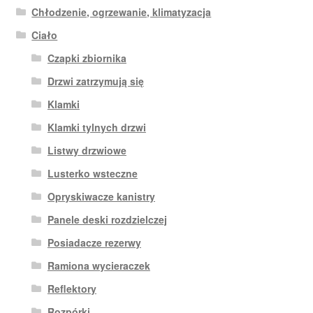
Chłodzenie, ogrzewanie, klimatyzacja
Ciało
Czapki zbiornika
Drzwi zatrzymują się
Klamki
Klamki tylnych drzwi
Listwy drzwiowe
Lusterko wsteczne
Opryskiwacze kanistry
Panele deski rozdzielczej
Posiadacze rezerwy
Ramiona wycieraczek
Reflektory
Rozpórki