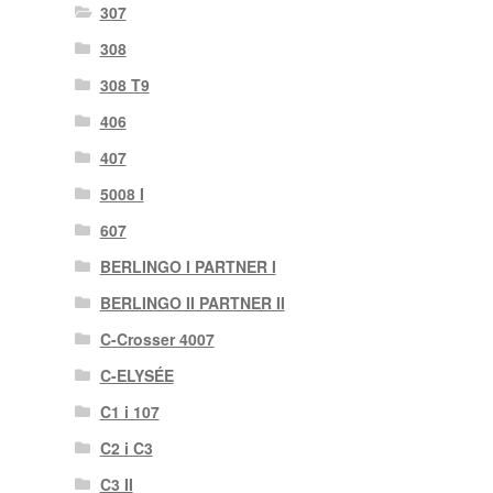
307
308
308 T9
406
407
5008 I
607
BERLINGO I PARTNER I
BERLINGO II PARTNER II
C-Crosser 4007
C-ELYSÉE
C1 i 107
C2 i C3
C3 II