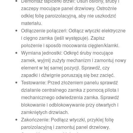
Demontaż tapicerki drzwi: Usuń osłony, śruby i
zaczepy mocujące panel drzwiowy. Ostrożnie
odklej folię paroizolacyjną, aby nie uszkodzić
materiału.
Odłączenie połączeń: Odłącz wtyczki elektryczne
i cięgno zamka (jeśli występuje). Zapisz
położenie i sposób mocowania cięgien/klamki.
Wymiana jednostki: Odkręć śruby mocujące
zamek, wyjmij zużyty mechanizm i zamontuj nowy
element w tej samej pozycji. Sprawdź, czy
zapadki i dźwignie poruszają się bez zacięć.
Testowanie: Przed złożeniem panelu sprawdź
działanie centralnego zamka z pomocą pilota i
mechanicznego odwiedzenia zamka. Sprawdź
blokowanie i odblokowywanie przy otwartych i
zamkniętych drzwiach.
Zakończenie: Podłącz wtyczki, przyklej folię
paroizolacyjną i zamontuj panel drzwiowy.