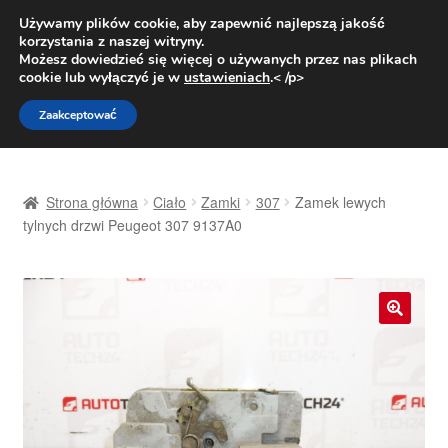
DOSTAWA od 31 zł
Używamy plików cookie, aby zapewnić najlepszą jakość
korzystania z naszej witryny.
Pn.-pt. 9:00-16:00
800 003 167
Możesz dowiedzieć się więcej o używanych przez nas plikach
cookie lub wyłączyć je w
ustawieniach
.< /p>
Przejdź
Przejdź
Menu
Zaakceptować
do
do
nawigacji
treści
Strona główna
Strona główna
Ciało
Zamki
307
Zamek lewych
Dostawa
tylnych drzwi Peugeot 307 9137A0
Dostawa na cały świat
Kontakt
🔍
Moje konto
O nas