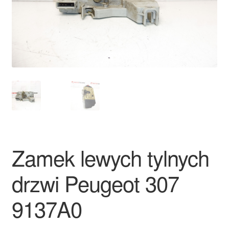
Płatności
Polityka prywatności
Procedura reklamacyjna
Skarga
Wózek
Zamek lewych tylnych
Zamówienia
drzwi Peugeot 307
Zasady i warunki
9137A0