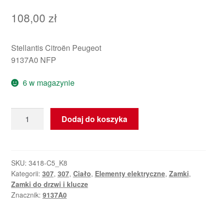
108,00
zł
Stellantis Citroën Peugeot
9137A0 NFP
6 w magazynie
ilość
Dodaj do koszyka
Zamek
lewych
tylnych
drzwi
SKU:
3418-C5_K8
Kategorii:
307
,
307
,
Ciało
,
Elementy elektryczne
,
Zamki
,
Peugeot
Zamki do drzwi i klucze
307
Znacznik:
9137A0
9137A0