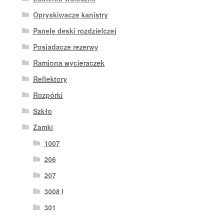
Opryskiwacze kanistry
Panele deski rozdzielczej
Posiadacze rezerwy
Ramiona wycieraczek
Reflektory
Rozpórki
Szkło
Zamki
1007
206
207
3008 I
301