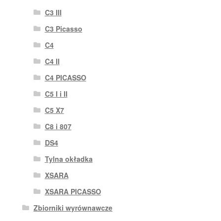
C3 III
C3 Picasso
C4
C4 II
C4 PICASSO
C5 I i II
C5 X7
C8 i 807
DS4
Tylna okładka
XSARA
XSARA PICASSO
Zbiorniki wyrównawcze