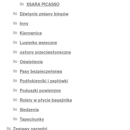
XSARA PICASSO
Dźwignie zmiany biegów
Inny
Kierownica
Lusterko wsteczne
osłony przeciwsłoneczne
Oświetlenie
Pasy bezpieczeństwa
Podłokietniki i zagłówki
Poduszki powietrzne
Rolety w płycie bagażnika
Siedzenia
Tapecírunky
Zestawy narzędzi