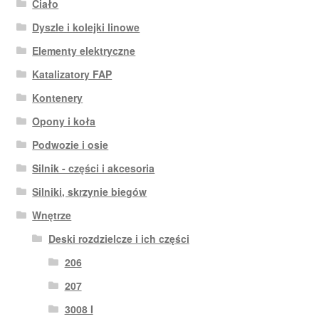
Ciało
Dyszle i kolejki linowe
Elementy elektryczne
Katalizatory FAP
Kontenery
Opony i koła
Podwozie i osie
Silnik - części i akcesoria
Silniki, skrzynie biegów
Wnętrze
Deski rozdzielcze i ich części
206
207
3008 I