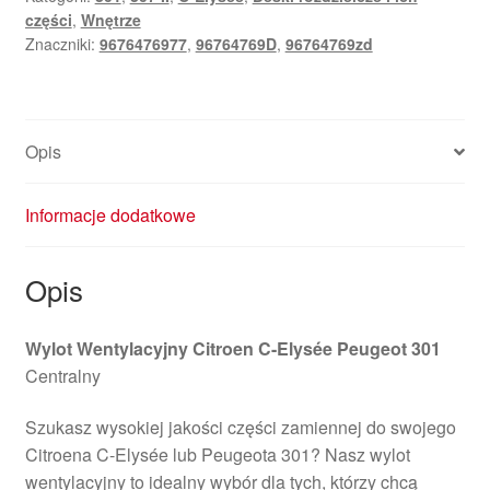
części
,
Wnętrze
Znaczniki:
9676476977
,
96764769D
,
96764769zd
Opis
Informacje dodatkowe
Opis
Wylot Wentylacyjny Citroen C-Elysée Peugeot 301
Centralny
Szukasz wysokiej jakości części zamiennej do swojego
Citroena C-Elysée lub Peugeota 301? Nasz wylot
wentylacyjny to idealny wybór dla tych, którzy chcą