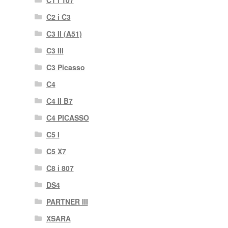
C1 i 107
C2 i C3
C3 II (A51)
C3 III
C3 Picasso
C4
C4 II B7
C4 PICASSO
C5 I
C5 X7
C8 i 807
DS4
PARTNER III
XSARA