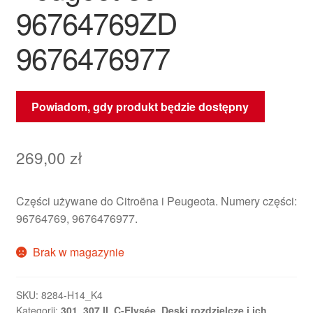
96764769ZD
9676476977
Powiadom, gdy produkt będzie dostępny
269,00
zł
Części używane do Citroëna i Peugeota. Numery części:
96764769, 9676476977.
Brak w magazynie
SKU:
8284-H14_K4
Kategorii:
301
,
307 II
,
C-Elysée
,
Deski rozdzielcze i ich