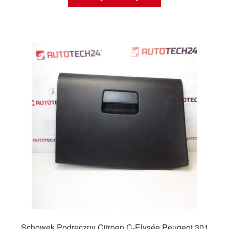
Schowek Podręczny Citroen C-Elysée Peugeot 301