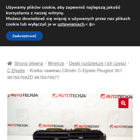
DOSTAWA od 31 zł
Używamy plików cookie, aby zapewnić najlepszą jakość
korzystania z naszej witryny.
Pn.-pt. 9:00-16:00
800 003 167
Możesz dowiedzieć się więcej o używanych przez nas plikach
cookie lub wyłączyć je w
ustawieniach
.< /p>
Przejdź
Przejdź
Menu
Zaakceptować
do
do
nawigacji
treści
Strona główna
Strona główna
Wnętrze
Deski rozdzielcze i ich części
Dostawa
C-Elysée
Kratka nawiewu Citroën C-Elysée Peugeot 301
96764769ZD 9676476977
Dostawa na cały świat
Kontakt
🔍
Moje konto
O nas