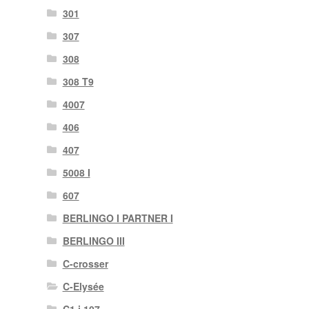
301
307
308
308 T9
4007
406
407
5008 I
607
BERLINGO I PARTNER I
BERLINGO III
C-crosser
C-Elysée