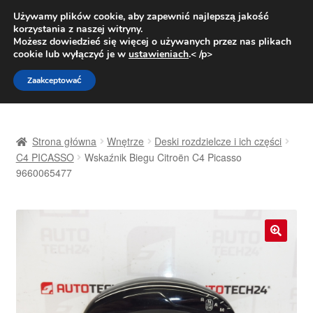
DOSTAWA od 31 zł
Używamy plików cookie, aby zapewnić najlepszą jakość
korzystania z naszej witryny.
Pn.-pt. 9:00-16:00
800 003 167
Możesz dowiedzieć się więcej o używanych przez nas plikach
cookie lub wyłączyć je w
ustawieniach
.< /p>
Przejdź
Przejdź
Menu
Zaakceptować
do
do
nawigacji
treści
Strona główna
Strona główna
Wnętrze
Deski rozdzielcze i ich części
Dostawa
C4 PICASSO
Wskaźnik Biegu Citroën C4 Picasso
9660065477
Dostawa na cały świat
Kontakt
🔍
Moje konto
O nas