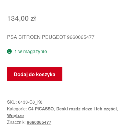
134,00
zł
PSA CITROEN PEUGEOT 9660065477
1 w magazynie
ilość
Dodaj do koszyka
Wskaźnik
Biegu
Citroën
C4
SKU:
6433-C8_K8
Kategorie:
C4 PICASSO
,
Deski rozdzielcze i ich części
,
Picasso
Wnętrze
9660065477
Znacznik:
9660065477