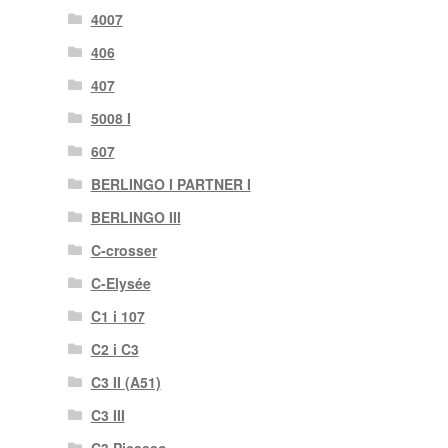
4007
406
407
5008 I
607
BERLINGO I PARTNER I
BERLINGO III
C-crosser
C-Elysée
C1 i 107
C2 i C3
C3 II (A51)
C3 III
C3 Picasso