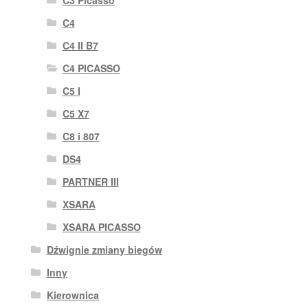
C4
C4 II B7
C4 PICASSO
C5 I
C5 X7
C8 i 807
DS4
PARTNER III
XSARA
XSARA PICASSO
Dźwignie zmiany biegów
Inny
Kierownica