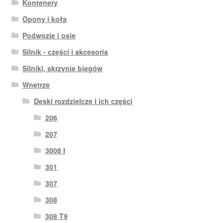
Kontenery
Opony i koła
Podwozie i osie
Silnik - części i akcesoria
Silniki, skrzynie biegów
Wnętrze
Deski rozdzielcze i ich części
206
207
3008 I
301
307
308
308 T9