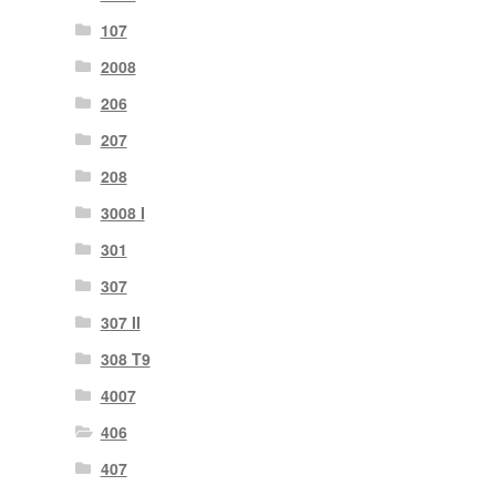
107
2008
206
207
208
3008 I
301
307
307 II
308 T9
4007
406
407