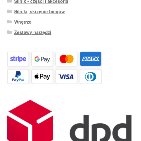
Silnik - części i akcesoria
Silniki, skrzynie biegów
Wnętrze
Zestawy narzędzi