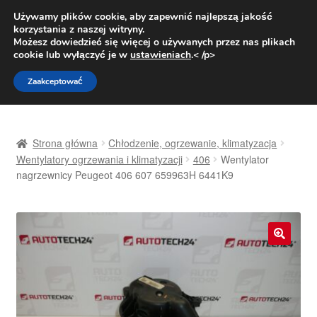
DOSTAWA od 31 zł
Używamy plików cookie, aby zapewnić najlepszą jakość
korzystania z naszej witryny.
Pn.-pt. 9:00-16:00
800 003 167
Możesz dowiedzieć się więcej o używanych przez nas plikach
cookie lub wyłączyć je w
ustawieniach
.< /p>
Przejdź
Przejdź
Menu
Zaakceptować
do
do
nawigacji
treści
Strona główna
Strona główna
Chłodzenie, ogrzewanie, klimatyzacja
Dostawa
Wentylatory ogrzewania i klimatyzacji
406
Wentylator
nagrzewnicy Peugeot 406 607 659963H 6441K9
Dostawa na cały świat
Kontakt
🔍
Moje konto
O nas