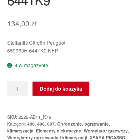
134,00
zł
Stellantis Citroën Peugeot
659963H 6441K9 NFP
4 w magazynie
ilość
Dodaj do koszyka
Wentylator
nagrzewnicy
Peugeot
406
SKU:
2222-AB11_K7a
Kategorii:
406
,
406
,
607
,
Chłodzenie, ogrzewanie,
607
klimatyzacja
,
Elementy elektryczne
,
Wentylator grzewczy
,
659963H
Wentylatory ogrzewania i klimatyzacji
,
XSARA PICASSO
6441K9