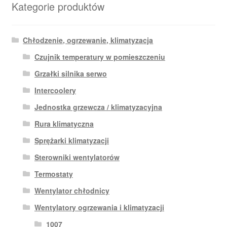
Kategorie produktów
Chłodzenie, ogrzewanie, klimatyzacja
Czujnik temperatury w pomieszczeniu
Grzałki silnika serwo
Intercoolery
Jednostka grzewcza / klimatyzacyjna
Rura klimatyczna
Sprężarki klimatyzacji
Sterowniki wentylatorów
Termostaty
Wentylator chłodnicy
Wentylatory ogrzewania i klimatyzacji
1007