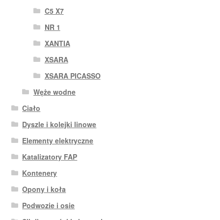
C5 X7
NR 1
XANTIA
XSARA
XSARA PICASSO
Węże wodne
Ciało
Dyszle i kolejki linowe
Elementy elektryczne
Katalizatory FAP
Kontenery
Opony i koła
Podwozie i osie