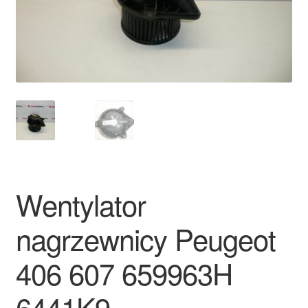
Płatności
Polityka prywatności
Procedura reklamacyjna
Skarga
Wózek
Wentylator
Zamówienia
nagrzewnicy Peugeot
Zasady i warunki
406 607 659963H
6441K9