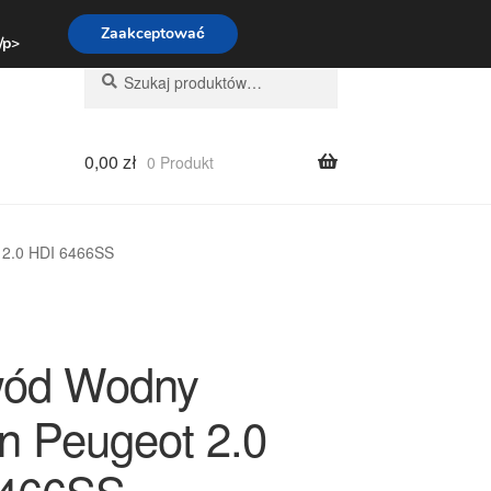
:00-16:00
800 003 167
Zaakceptować
 /p>
Szukaj:
Szukaj
0,00
zł
0 Produkt
 2.0 HDI 6466SS
wód Wodny
ën Peugeot 2.0