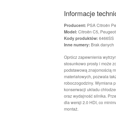
Informacje techn
Producent:
PSA Citroën Pe
Model:
Citroën C5, Peugeot
Kody produktów:
6466SS
Inne numery:
Brak danych
Oprócz zapewnienia wytrzym
stosunkowo prosty i może z
podstawową znajomością me
materiałowych, pozwala tak
roboczogodziny. Wymiana p
konserwacji układu chłodze
oraz wydajność silnika. Prz
dla wersji 2.0 HDI, co minim
montaż.