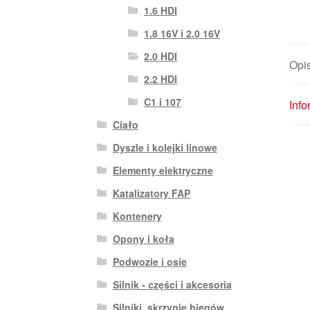
1.6 HDI
1.8 16V i 2.0 16V
2.0 HDI
Opi
2.2 HDI
C1 i 107
Inf
Ciało
Dyszle i kolejki linowe
Elementy elektryczne
Katalizatory FAP
Kontenery
Opony i koła
Podwozie i osie
Silnik - części i akcesoria
Silniki, skrzynie biegów