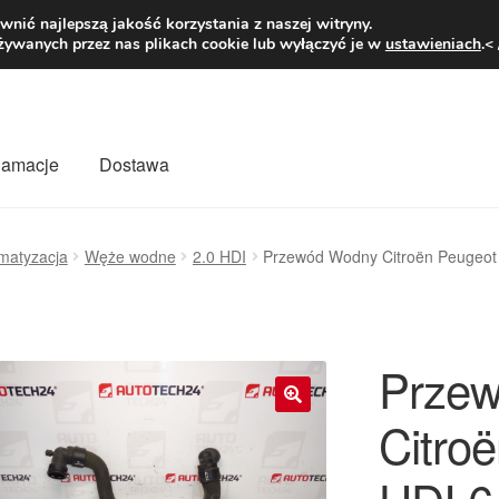
1 zł
Pn.-pt. 9
nić najlepszą jakość korzystania z naszej witryny.
żywanych przez nas plikach cookie lub wyłączyć je w
ustawieniach
.<
klamacje
Dostawa
wiat
Kontakt
Moje konto
O nas
Płatności
Polityka prywatności
imatyzacja
Węże wodne
2.0 HDI
Przewód Wodny Citroën Peugeot
mówienia
Zasady i warunki
Prze
Citro
🔍