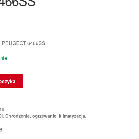
6466SS
 PEUGEOT 6466SS
nie
oszyka
18
DI
,
Chłodzenie, ogrzewanie, klimatyzacja
,
S