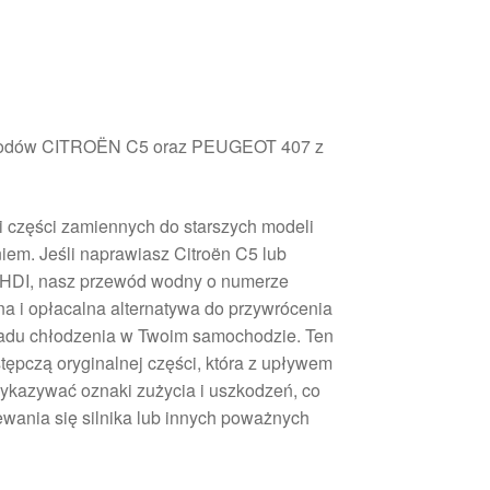
odów CITROËN C5 oraz PEUGEOT 407 z
i części zamiennych do starszych modeli
m. Jeśli naprawiasz Citroën C5 lub
0 HDI, nasz przewód wodny o numerze
a i opłacalna alternatywa do przywrócenia
ładu chłodzenia w Twoim samochodzie. Ten
tępczą oryginalnej części, która z upływem
ykazywać oznaki zużycia i uszkodzeń, co
wania się silnika lub innych poważnych