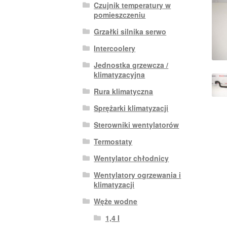
Czujnik temperatury w
pomieszczeniu
Grzałki silnika serwo
Intercoolery
Jednostka grzewcza /
klimatyzacyjna
Rura klimatyczna
Sprężarki klimatyzacji
Sterowniki wentylatorów
Termostaty
Wentylator chłodnicy
Wentylatory ogrzewania i
klimatyzacji
Węże wodne
1,4 I