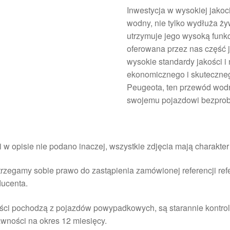
Inwestycja w wysokiej jakoc
wodny, nie tylko wydłuża ży
utrzymuje jego wysoką funk
oferowana przez nas część j
wysokie standardy jakości i
ekonomicznego i skuteczneg
Peugeota, ten przewód wod
swojemu pojazdowi bezprob
i w opisie nie podano inaczej, wszystkie zdjęcia mają charakte
rzegamy sobie prawo do zastąpienia zamówionej referencji re
ducenta.
ści pochodzą z pojazdów powypadkowych, są starannie kontrol
wności na okres 12 miesięcy.