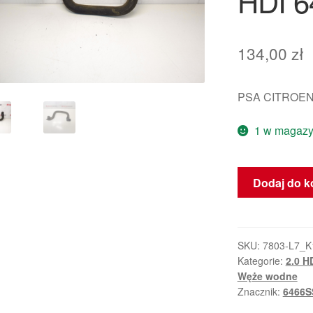
HDI 
134,00
zł
PSA CITROEN
1 w magazy
ilość
Dodaj do k
Przewód
Wodny
Citroën
Peugeot
SKU:
7803-L7_K
Kategorie:
2.0 H
2.0
Węże wodne
HDI
Znacznik:
6466S
6466SS