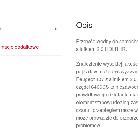
Opis
s
Przewód wodny do samoch
ormacje dodatkowe
silnikiem 2.0 HDI RHR.
Znalezienie wysokiej jakośc
pojazdów może być wyzwanie
Peugeot 407 z silnikiem 2.
części 6466SS to niezawodn
prawidłowego działania uk
element stanowi idealną zas
czasu i przebiegiem może w
może prowadzić do przegrze
problemów.