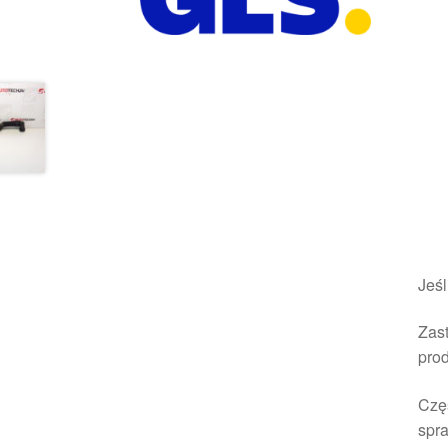
Jeśl
Zast
pro
Czę
spra