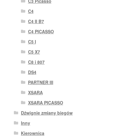
C3 Picasso
C4
C4 II B7
C4 PICASSO
C5 I
C5 X7
C8 i 807
DS4
PARTNER III
XSARA
XSARA PICASSO
Dźwignie zmiany biegów
Inny
Kierownica