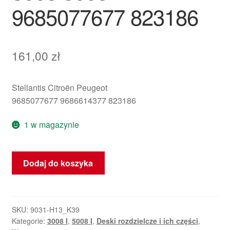
9685077677 823186
161,00
zł
Stellantis Citroën Peugeot
9685077677 9686614377 823186
1 w magazynie
ilość
Dodaj do koszyka
Uchwyt
deski
rozdzielczej
Peugeot
SKU:
9031-H13_K39
Kategorie:
3008 I
,
5008 I
,
Deski rozdzielcze i ich części
,
3008