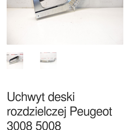
Płatności
Polityka prywatności
Procedura reklamacyjna
Skarga
Wózek
Zamówienia
Uchwyt deski
Zasady i warunki
rozdzielczej Peugeot
3008 5008