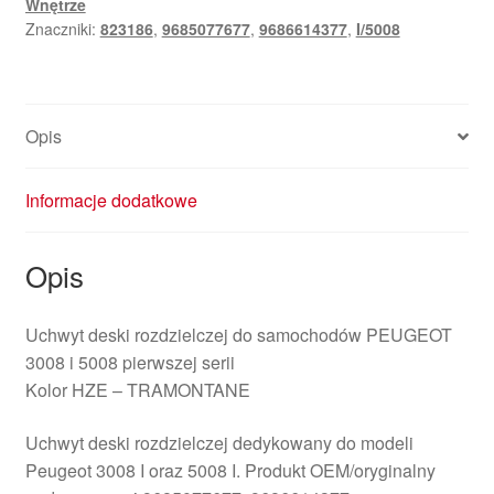
Wnętrze
5008
Znaczniki:
823186
,
9685077677
,
9686614377
,
I/5008
9685077677
823186
Opis
Informacje dodatkowe
Opis
Uchwyt deski rozdzielczej do samochodów PEUGEOT
3008 i 5008 pierwszej serii
Kolor HZE – TRAMONTANE
Uchwyt deski rozdzielczej dedykowany do modeli
Peugeot 3008 I oraz 5008 I. Produkt OEM/oryginalny