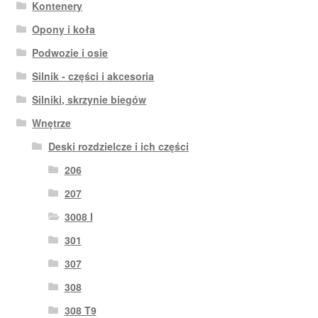
Kontenery
Opony i koła
Podwozie i osie
Silnik - części i akcesoria
Silniki, skrzynie biegów
Wnętrze
Deski rozdzielcze i ich części
206
207
3008 I
301
307
308
308 T9