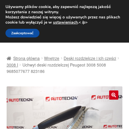
DOSTAWA od 31 zł
Używamy plików cookie, aby zapewnić najlepszą jakość
korzystania z naszej witryny.
Pn.-pt. 9:00-16:00
800 003 167
Możesz dowiedzieć się więcej o używanych przez nas plikach
cookie lub wyłączyć je w
ustawieniach
.< /p>
Przejdź
Przejdź
Menu
Zaakceptować
do
do
nawigacji
treści
Strona główna
Strona główna
Wnętrze
Deski rozdzielcze i ich części
Dostawa
3008 I
Uchwyt deski rozdzielczej Peugeot 3008 5008
9685077677 823186
Dostawa na cały świat
Kontakt
🔍
Moje konto
O nas