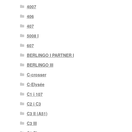
4007
406
407
5008 I
607
BERLINGO I PARTNER I
BERLINGO III
C-crosser
C-Elysée
C1 i 107
C2 i C3
C3 II (A51)
C3 III