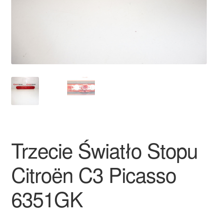
Płatności
Polityka prywatności
Procedura reklamacyjna
Skarga
Wózek
Trzecie Światło Stopu
Zamówienia
Citroën C3 Picasso
Zasady i warunki
6351GK