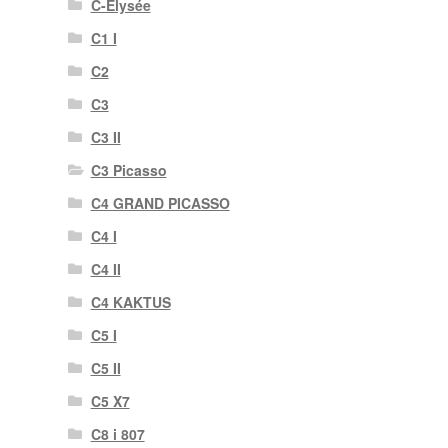
C-Elysée
C1 I
C2
C3
C3 II
C3 Picasso
C4 GRAND PICASSO
C4 I
C4 II
C4 KAKTUS
C5 I
C5 II
C5 X7
C8 i 807