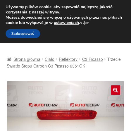
DOSTAWA od 31 zł
Używamy plików cookie, aby zapewnić najlepszą jakość
korzystania z naszej witryny.
Pn.-pt. 9:00-16:00
800 003 167
Możesz dowiedzieć się więcej o używanych przez nas plikach
cookie lub wyłączyć je w
ustawieniach
.< /p>
Przejdź
Przejdź
Menu
Zaakceptować
do
do
nawigacji
treści
Strona główna
Strona główna
Ciało
Reflektory
C3 Picasso
Trzecie
Dostawa
Światło Stopu Citroën C3 Picasso 6351GK
Dostawa na cały świat
Kontakt
🔍
Moje konto
O nas