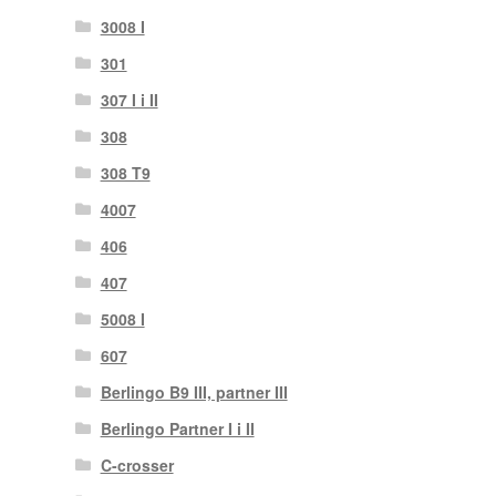
3008 I
301
307 I i II
308
308 T9
4007
406
407
5008 I
607
Berlingo B9 III, partner III
Berlingo Partner I i II
C-crosser