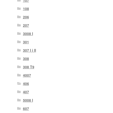
107
108
206
207
3008 I
301
307 I i II
308
308 T9
4007
406
407
5008 I
607