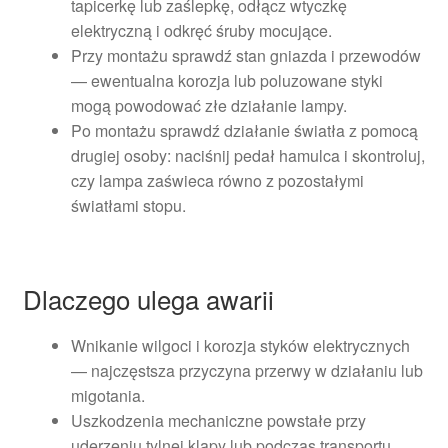
tapicerkę lub zaślepkę, odłącz wtyczkę
elektryczną i odkręć śruby mocujące.
Przy montażu sprawdź stan gniazda i przewodów
— ewentualna korozja lub poluzowane styki
mogą powodować złe działanie lampy.
Po montażu sprawdź działanie światła z pomocą
drugiej osoby: naciśnij pedał hamulca i skontroluj,
czy lampa zaświeca równo z pozostałymi
światłami stopu.
Dlaczego ulega awarii
Wnikanie wilgoci i korozja styków elektrycznych
— najczęstsza przyczyna przerwy w działaniu lub
migotania.
Uszkodzenia mechaniczne powstałe przy
uderzeniu tylnej klapy lub podczas transportu.