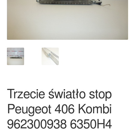
Płatności
Polityka prywatności
Procedura reklamacyjna
Skarga
Wózek
Trzecie światło stop
Zamówienia
Peugeot 406 Kombi
Zasady i warunki
962300938 6350H4