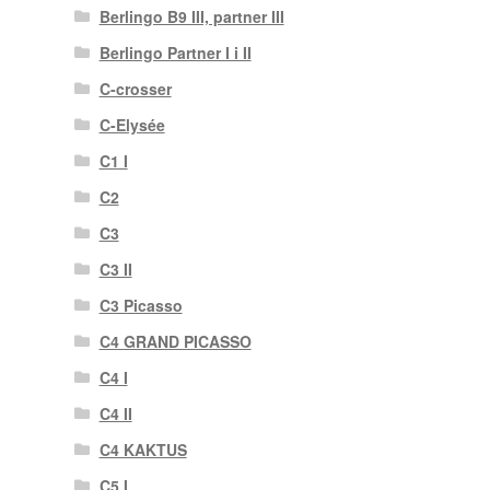
Berlingo B9 III, partner III
Berlingo Partner I i II
C-crosser
C-Elysée
C1 I
C2
C3
C3 II
C3 Picasso
C4 GRAND PICASSO
C4 I
C4 II
C4 KAKTUS
C5 I