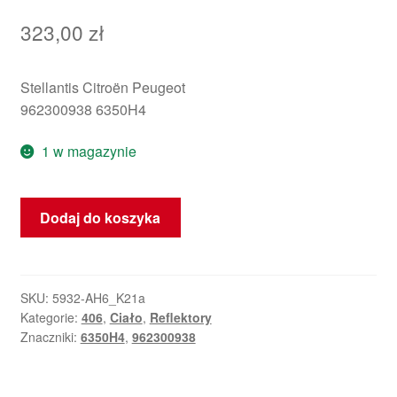
323,00
zł
Stellantis Citroën Peugeot
962300938 6350H4
1 w magazynie
ilość
Dodaj do koszyka
Trzecie
światło
stop
Peugeot
SKU:
5932-AH6_K21a
Kategorie:
406
,
Ciało
,
Reflektory
406
Znaczniki:
6350H4
,
962300938
Kombi
962300938
6350H4