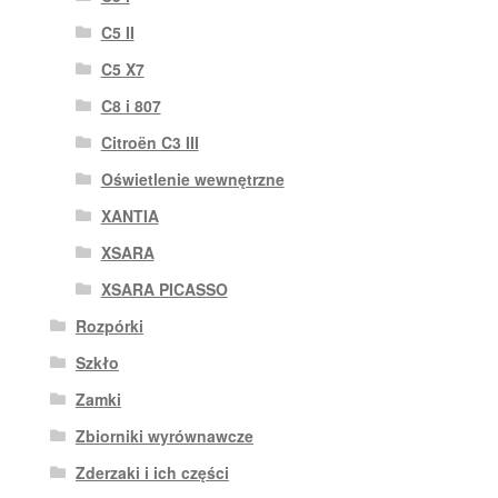
C5 II
C5 X7
C8 i 807
Citroën C3 III
Oświetlenie wewnętrzne
XANTIA
XSARA
XSARA PICASSO
Rozpórki
Szkło
Zamki
Zbiorniki wyrównawcze
Zderzaki i ich części