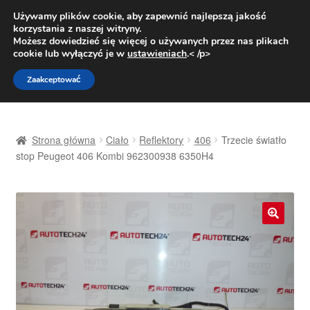
DOSTAWA od 31 zł
Używamy plików cookie, aby zapewnić najlepszą jakość
korzystania z naszej witryny.
Pn.-pt. 9:00-16:00
800 003 167
Możesz dowiedzieć się więcej o używanych przez nas plikach
cookie lub wyłączyć je w
ustawieniach
.< /p>
Przejdź
Przejdź
Menu
Zaakceptować
do
do
nawigacji
treści
Strona główna
Strona główna
Ciało
Reflektory
406
Trzecie światło
Dostawa
stop Peugeot 406 Kombi 962300938 6350H4
Dostawa na cały świat
Kontakt
🔍
Moje konto
O nas