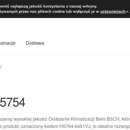
1 zł
Pn.-pt. 9
nić najlepszą jakość korzystania z naszej witryny.
żywanych przez nas plikach cookie lub wyłączyć je w
ustawieniach
.<
klamacje
Dostawa
wiat
Kontakt
Moje konto
O nas
Płatności
Polityka prywatności
4”
mówienia
Zasady i warunki
5754
ujemy wysokiej jakości Ovládanie Klimatizacji Behr B5CH, któr
z produkt, oznaczony kodem H5754 6451VJ, to idealne rozwiąz