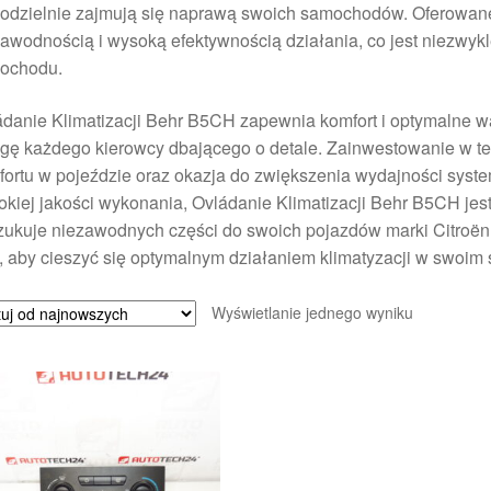
odzielnie zajmują się naprawą swoich samochodów. Oferowane 
awodnością i wysoką efektywnością działania, co jest niezwy
ochodu.
danie Klimatizacji Behr B5CH zapewnia komfort i optymalne wa
ę każdego kierowcy dbającego o detale. Zainwestowanie w ten
ortu w pojeździe oraz okazja do zwiększenia wydajności systemu
kiej jakości wykonania, Ovládanie Klimatizacji Behr B5CH je
ukuje niezawodnych części do swoich pojazdów marki Citroën. 
, aby cieszyć się optymalnym działaniem klimatyzacji w swoim
Wyświetlanie jednego wyniku