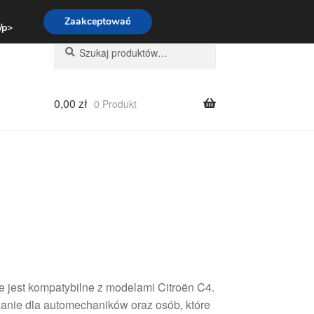
:00-16:00
800 003 167
Zaakceptować
 /p>
Szukaj:
Szukaj
0,00
zł
0 Produkt
e jest kompatybilne z modelami Citroën C4.
anie dla automechaników oraz osób, które