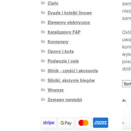
Ciało
sam
niez
Dyszle i kolejki linowe
sam
Elementy elektryczne
Ovlá
Katalizatory FAP
uwag
Kontenery
komf
Opony i koła
wyso
posz
Podwozie i osie
dziś
Silnik - części i akcesoria
Silniki, skrzynie biegów
Wnętrze
Zestawy narzędzi