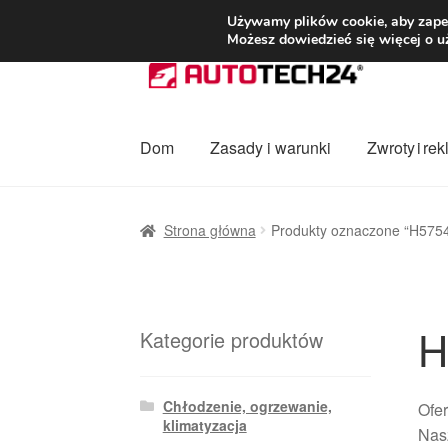
DOSTAWA od 3
Używamy plików cookie, aby zapew
Możesz dowiedzieć się więcej o u
Przejdź
Przejdź
do
do
nawigacji
treści
Dom
Zasady i warunki
Zwroty i re
Strona główna
Dostawa
Dostawa na cały ś
Strona główna
Produkty oznaczone “H575
Procedura reklamacyjna
Skarga
Wózek
Za
H
Kategorie produktów
Chłodzenie, ogrzewanie,
Ofer
klimatyzacja
Nas