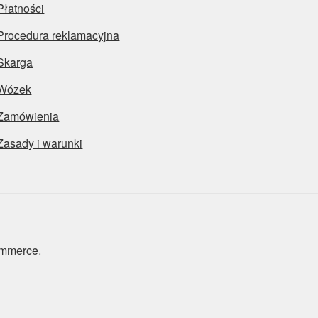
Płatności
Procedura reklamacyjna
Skarga
Wózek
Zamówienia
Zasady i warunki
ommerce
.