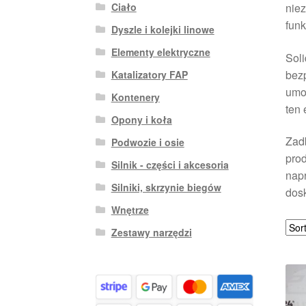
Ciało
niez
funk
Dyszle i kolejki linowe
Elementy elektryczne
Soli
bez
Katalizatory FAP
umoż
Kontenery
ten 
Opony i koła
Zadb
Podwozie i osie
prod
Silnik - części i akcesoria
nap
Silniki, skrzynie biegów
dosk
Wnętrze
Zestawy narzędzi