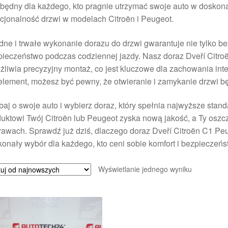
będny dla każdego, kto pragnie utrzymać swoje auto w doskon
cjonalność drzwi w modelach Citroën i Peugeot.
dne i trwałe wykonanie dorazu do drzwi gwarantuje nie tylko 
pieczeństwo podczas codziennej jazdy. Nasz doraz Dveří Cit
liwia precyzyjny montaż, co jest kluczowe dla zachowania inte
element, możesz być pewny, że otwieranie i zamykanie drzwi b
aj o swoje auto i wybierz doraz, który spełnia najwyższe stand
uktowi Twój Citroën lub Peugeot zyska nową jakość, a Ty oszcz
rawach. Sprawdź już dziś, dlaczego doraz Dveří Citroën C1 P
onały wybór dla każdego, kto ceni sobie komfort i bezpieczeńs
Wyświetlanie jednego wyniku