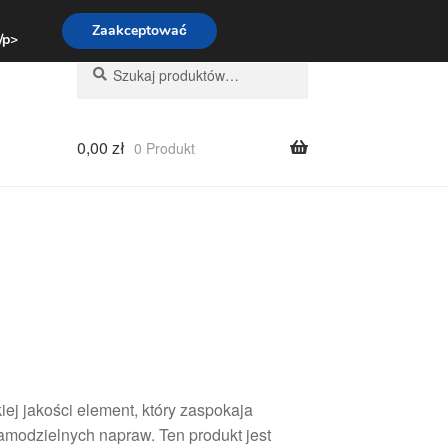
:00-16:00
800 003 167
Zaakceptować
 /p>
Szukaj:
Szukaj
0,00
zł
0 Produkt
j jakości element, który zaspokaja
amodzielnych napraw. Ten produkt jest