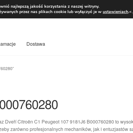
1 zł
Pn.-pt. 9
nić najlepszą jakość korzystania z naszej witryny.
żywanych przez nas plikach cookie lub wyłączyć je w
ustawieniach
.<
klamacje
Dostawa
wiat
Kontakt
Moje konto
O nas
Płatności
Polityka prywatności
760280”
mówienia
Zasady i warunki
000760280
z Dveří Citroën C1 Peugeot 107 9181J6 B000760280 to wysokie
zeby zarówno profesjonalnych mechaników, jak i entuzjastów s