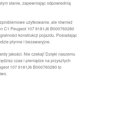
ałym stanie, zapewniając odpowiednią
bezproblemowe użytkowanie, ale również
roën C1 Peugeot 107 9181J6 B000760280
gralności konstrukcji pojazdu. Posiadając
ędzie płynne i bezawaryjne.
ardy jakości. Nie czekaj! Dzięki naszemu
ędzisz czas i pieniądze na przyszłych
eugeot 107 9181J6 B000760280 to
two.