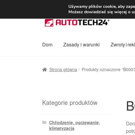
DOSTAWA od 3
Używamy plików cookie, aby zapew
Możesz dowiedzieć się więcej o u
Przejdź
Przejdź
do
do
nawigacji
treści
Dom
Zasady i warunki
Zwroty i re
Strona główna
Dostawa
Dostawa na cały ś
Strona główna
Produkty oznaczone “B000
Procedura reklamacyjna
Skarga
Wózek
Za
B
Kategorie produktów
Chłodzenie, ogrzewanie,
Dora
klimatyzacja
potr