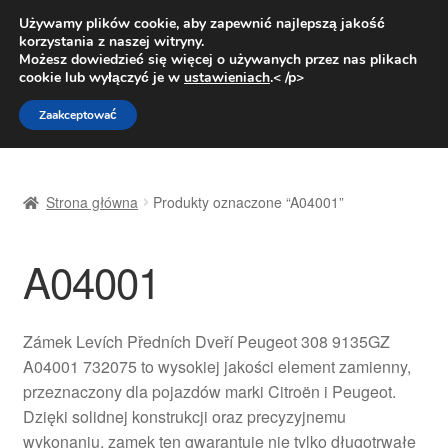
DOSTAWA od 31 zł
Używamy plików cookie, aby zapewnić najlepszą jakość
korzystania z naszej witryny.
Pn.-pt. 9:00-16:00
800 003 167
Możesz dowiedzieć się więcej o używanych przez nas plikach
cookie lub wyłączyć je w
ustawieniach
.< /p>
Przejdź
Przejdź
Menu
Zaakceptować
do
do
nawigacji
treści
Strona główna
Strona główna
Produkty oznaczone “A04001”
Dostawa
A04001
Dostawa na cały świat
Kontakt
Zámek Levích Předních Dveří Peugeot 308 9135GZ
A04001 732075 to wysokiej jakości element zamienny,
Moje konto
przeznaczony dla pojazdów marki Citroën i Peugeot.
Dzięki solidnej konstrukcji oraz precyzyjnemu
O nas
wykonaniu, zamek ten gwarantuje nie tylko długotrwałe