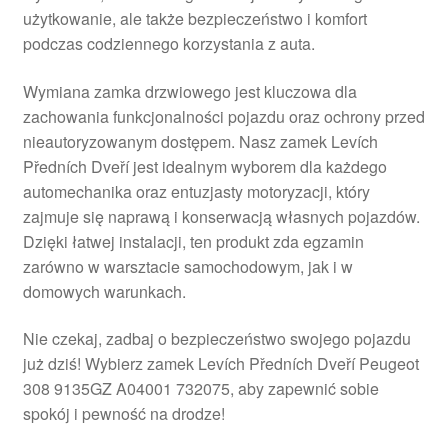
użytkowanie, ale także bezpieczeństwo i komfort
Płatności
podczas codziennego korzystania z auta.
Polityka prywatności
Wymiana zamka drzwiowego jest kluczowa dla
zachowania funkcjonalności pojazdu oraz ochrony przed
Procedura reklamacyjna
nieautoryzowanym dostępem. Nasz zamek Levích
Předních Dveří jest idealnym wyborem dla każdego
automechanika oraz entuzjasty motoryzacji, który
Skarga
zajmuje się naprawą i konserwacją własnych pojazdów.
Dzięki łatwej instalacji, ten produkt zda egzamin
Wózek
zarówno w warsztacie samochodowym, jak i w
domowych warunkach.
Zamówienia
Nie czekaj, zadbaj o bezpieczeństwo swojego pojazdu
Zasady i warunki
już dziś! Wybierz zamek Levích Předních Dveří Peugeot
308 9135GZ A04001 732075, aby zapewnić sobie
spokój i pewność na drodze!