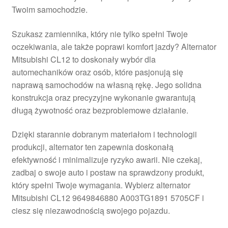
Twoim samochodzie.
Płatności
Szukasz zamiennika, który nie tylko spełni Twoje
Polityka prywatności
oczekiwania, ale także poprawi komfort jazdy? Alternator
Mitsubishi CL12 to doskonały wybór dla
Procedura reklamacyjna
automechaników oraz osób, które pasjonują się
naprawą samochodów na własną rękę. Jego solidna
konstrukcja oraz precyzyjne wykonanie gwarantują
Skarga
długą żywotność oraz bezproblemowe działanie.
Wózek
Dzięki starannie dobranym materiałom i technologii
produkcji, alternator ten zapewnia doskonałą
Zamówienia
efektywność i minimalizuje ryzyko awarii. Nie czekaj,
zadbaj o swoje auto i postaw na sprawdzony produkt,
Zasady i warunki
który spełni Twoje wymagania. Wybierz alternator
Mitsubishi CL12 9649846880 A003TG1891 5705CF i
ciesz się niezawodnością swojego pojazdu.