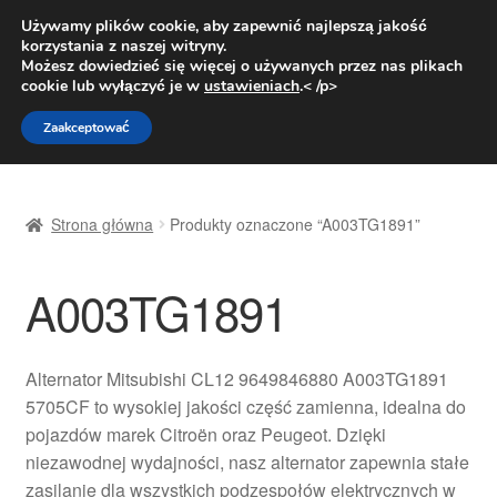
DOSTAWA od 31 zł
Używamy plików cookie, aby zapewnić najlepszą jakość
korzystania z naszej witryny.
Pn.-pt. 9:00-16:00
800 003 167
Możesz dowiedzieć się więcej o używanych przez nas plikach
cookie lub wyłączyć je w
ustawieniach
.< /p>
Przejdź
Przejdź
Menu
Zaakceptować
do
do
nawigacji
treści
Strona główna
Strona główna
Produkty oznaczone “A003TG1891”
Dostawa
A003TG1891
Dostawa na cały świat
Kontakt
Alternator Mitsubishi CL12 9649846880 A003TG1891
5705CF to wysokiej jakości część zamienna, idealna do
Moje konto
pojazdów marek Citroën oraz Peugeot. Dzięki
niezawodnej wydajności, nasz alternator zapewnia stałe
O nas
zasilanie dla wszystkich podzespołów elektrycznych w