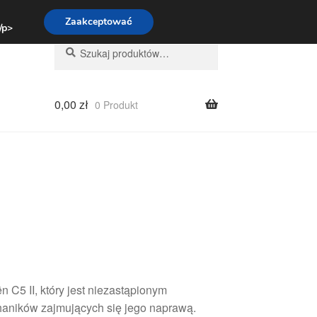
:00-16:00
800 003 167
Zaakceptować
 /p>
Szukaj:
Szukaj
0,00
zł
0 Produkt
 C5 II, który jest niezastąpionym
haników zajmujących się jego naprawą.