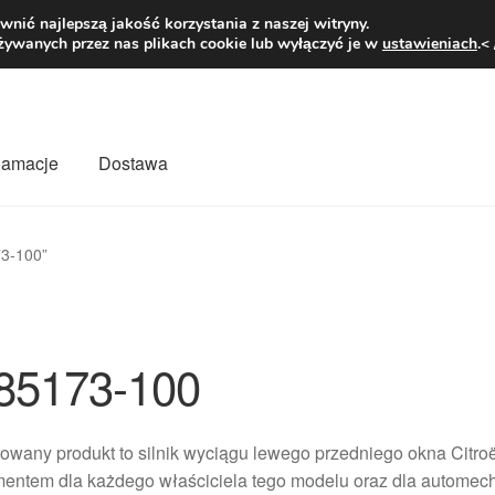
1 zł
Pn.-pt. 9
nić najlepszą jakość korzystania z naszej witryny.
żywanych przez nas plikach cookie lub wyłączyć je w
ustawieniach
.<
klamacje
Dostawa
wiat
Kontakt
Moje konto
O nas
Płatności
Polityka prywatności
73-100”
mówienia
Zasady i warunki
85173-100
owany produkt to silnik wyciągu lewego przedniego okna Citroën
mentem dla każdego właściciela tego modelu oraz dla automec