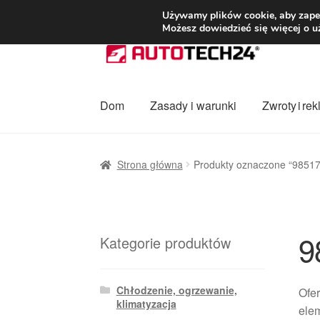
DOSTAWA od 3
Używamy plików cookie, aby zapew
Możesz dowiedzieć się więcej o u
Przejdź
Przejdź
do
do
nawigacji
treści
Dom
Zasady i warunki
Zwroty i re
Strona główna
Dostawa
Dostawa na cały ś
Strona główna
Produkty oznaczone “9851
Procedura reklamacyjna
Skarga
Wózek
Za
9
Kategorie produktów
Chłodzenie, ogrzewanie,
Ofer
klimatyzacja
ele