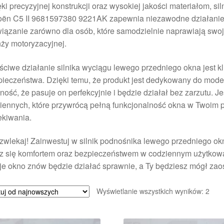
ki precyzyjnej konstrukcji oraz wysokiej jakości materiałom, s
oën C5 II 9681597380 9221AK zapewnia niezawodne działanie i
iązanie zarówno dla osób, które samodzielnie naprawiają swoje 
ży motoryzacyjnej.
ciwe działanie silnika wyciągu lewego przedniego okna jest k
ieczeństwa. Dzięki temu, że produkt jest dedykowany do mode
ość, że pasuje on perfekcyjnie i będzie działał bez zarzutu. J
ennych, które przywrócą pełną funkcjonalność okna w Twoim p
ekiwania.
zwlekaj! Zainwestuj w silnik podnośnika lewego przedniego o
z się komfortem oraz bezpieczeństwem w codziennym użytkowan
e okno znów będzie działać sprawnie, a Ty będziesz mógł zao
Poso
Wyświetlanie wszystkich wyników: 2
wed
najn