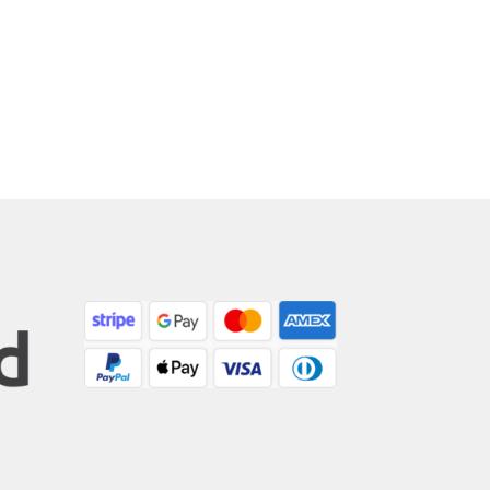
rtowane
ług
owszych