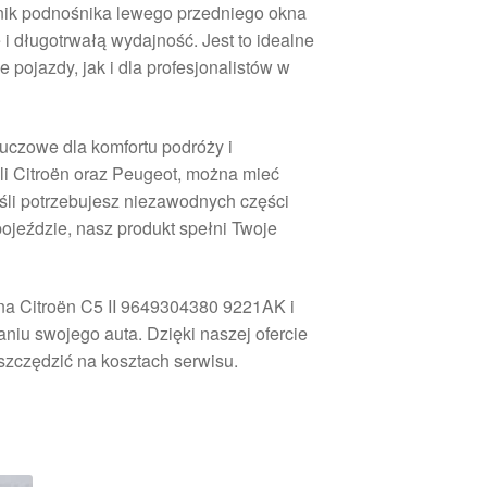
ilnik podnośnika lewego przedniego okna
 długotrwałą wydajność. Jest to idealne
pojazdy, jak i dla profesjonalistów w
luczowe dla komfortu podróży i
li Citroën oraz Peugeot, można mieć
eśli potrzebujesz niezawodnych części
ojeździe, nasz produkt spełni Twoje
kna Citroën C5 II 9649304380 9221AK i
iu swojego auta. Dzięki naszej ofercie
szczędzić na kosztach serwisu.
rtowane
ług
owszych