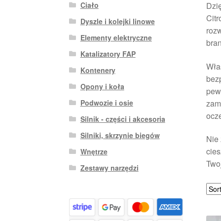
Ciało
Dzię
Citr
Dyszle i kolejki linowe
rozw
Elementy elektryczne
bran
Katalizatory FAP
Właś
Kontenery
bezp
Opony i koła
pewn
zami
Podwozie i osie
ocz
Silnik - części i akcesoria
Silniki, skrzynie biegów
Nie 
cies
Wnętrze
Twoj
Zestawy narzędzi