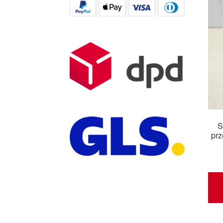
S
prz