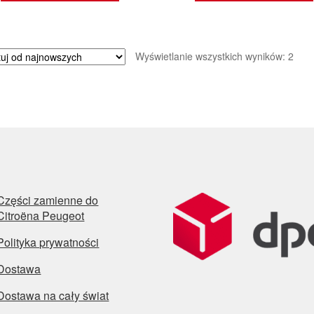
Poso
Wyświetlanie wszystkich wyników: 2
wed
najn
Części zamienne do
Citroëna Peugeot
Polityka prywatności
Dostawa
Dostawa na cały świat