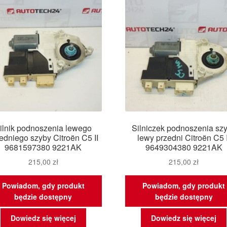
ilnik podnoszenia lewego
Silniczek podnoszenia sz
edniego szyby Citroën C5 II
lewy przedni Citroën C5 I
9681597380 9221AK
9649304380 9221AK
215,00
zł
215,00
zł
Powiadom, gdy produkt
Powiadom, gdy produkt
będzie dostępny
będzie dostępny
Dowiedz się więcej
Dowiedz się więcej