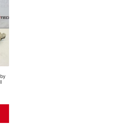
yby
I