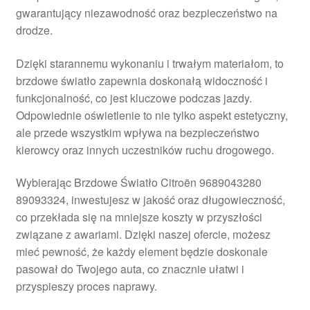
gwarantujący niezawodność oraz bezpieczeństwo na
Płatności
drodze.
Polityka prywatności
Dzięki starannemu wykonaniu i trwałym materiałom, to
brzdowe światło zapewnia doskonałą widoczność i
Procedura reklamacyjna
funkcjonalność, co jest kluczowe podczas jazdy.
Odpowiednie oświetlenie to nie tylko aspekt estetyczny,
ale przede wszystkim wpływa na bezpieczeństwo
Skarga
kierowcy oraz innych uczestników ruchu drogowego.
Wózek
Wybierając Brzdowe Światło Citroën 9689043280
89093324, inwestujesz w jakość oraz długowieczność,
Zamówienia
co przekłada się na mniejsze koszty w przyszłości
związane z awariami. Dzięki naszej ofercie, możesz
Zasady i warunki
mieć pewność, że każdy element będzie doskonale
pasował do Twojego auta, co znacznie ułatwi i
przyspieszy proces naprawy.