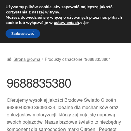
DOSTAWA od 31 zł
Używamy plików cookie, aby zapewnić najlepszą jakość
korzystania z naszej witryny.
Pn.-pt. 9:00-16:00
800 003 167
Możesz dowiedzieć się więcej o używanych przez nas plikach
cookie lub wyłączyć je w
ustawieniach
.< /p>
Przejdź
Przejdź
Menu
Zaakceptować
do
do
nawigacji
treści
Strona główna
Strona główna
Produkty oznaczone “9688835380”
Dostawa
9688835380
Dostawa na cały świat
Kontakt
Oferujemy wysokiej jakości Brzdowe Światło Citroën
9689043280 89093324, idealne dla mechaników oraz
Moje konto
entuzjastów motoryzacji, którzy zajmują się naprawą
swoich pojazdów. Nasze brzdowe światło to niezbędny
O nas
komponent dla samochodów marki Citroën i Peugeot,