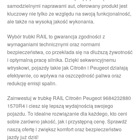
samodzielnymi naprawami aut, oferowany produkt jest
Płatności
kluczowy nie tylko ze względu na swoją funkcjonalność,
ale także na wysoką jakość wykonania.
Polityka prywatności
Wybór trubki RAIL to gwarancja zgodności z
Procedura reklamacyjna
wymaganiami technicznymi oraz normami
bezpieczeństwa, co przekłada się na dłuższą żywotność
i optymalną pracę silnika. Dzięki sekwencyjnemu
Skarga
wtryskowi, pojazdy takie jak Citroën i Peugeot działają
efektywnie, co wpływa na oszczędność paliwa oraz
Wózek
redukcję emisji spalin.
Zamówienia
Zainwestuj w trubkę RAIL Citroën Peugeot 9684232880
1570R4 i ciesz się lepszą wydajnością swojego
Zasady i warunki
pojazdu. To idealne rozwiązanie dla każdego, kto ceni
sobie zarówno jakość, jak i przystępną cenę. Sprawdź
naszą ofertę i zwiększ komfort oraz bezpieczeństwo
jazdy już dziś!