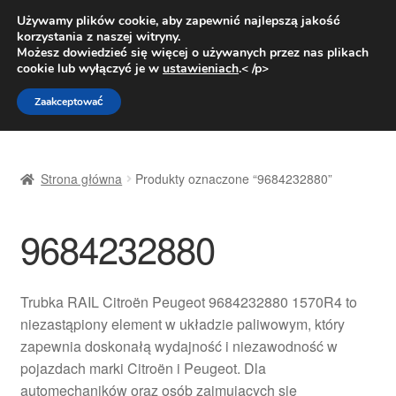
DOSTAWA od 31 zł
Używamy plików cookie, aby zapewnić najlepszą jakość
korzystania z naszej witryny.
Pn.-pt. 9:00-16:00
800 003 167
Możesz dowiedzieć się więcej o używanych przez nas plikach
cookie lub wyłączyć je w
ustawieniach
.< /p>
Przejdź
Przejdź
Menu
Zaakceptować
do
do
nawigacji
treści
Strona główna
Strona główna
Produkty oznaczone “9684232880”
Dostawa
9684232880
Dostawa na cały świat
Kontakt
Trubka RAIL Citroën Peugeot 9684232880 1570R4 to
niezastąpiony element w układzie paliwowym, który
Moje konto
zapewnia doskonałą wydajność i niezawodność w
pojazdach marki Citroën i Peugeot. Dla
O nas
automechaników oraz osób zajmujących się