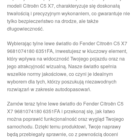
modeli Citroën C5 X7, charakteryzuje się doskonałą
Płatności
trwałością i precyzyjnym wykonaniem, co gwarantuje nie
tylko bezpieczeństwo na drodze, ale także
Polityka prywatności
długowieczność.
Procedura reklamacyjna
Wybierając tylne lewe światło do Fender Citroën C5 X7
9681074180 6351FA, inwestujesz w kluczowy element,
który wpływa na widoczność Twojego pojazdu oraz na
Skarga
jego atrakcyjność wizualną. Nasze światło spełnia
wszelkie normy jakościowe, co czyni je idealnym
Wózek
wyborem dla tych, którzy poszukują niezawodnych
rozwiązań w zakresie autodopasowań.
Zamówienia
Zamów teraz tylne lewe światło do Fender Citroën C5
Zasady i warunki
X7 9681074180 6351FA i przekonaj się, jak łatwo
można poprawić funkcjonalność oraz wygląd Twojego
samochodu. Dzięki temu produktowi, Twoje naprawy
będą przebiegały sprawnie, co z pewnością doceni