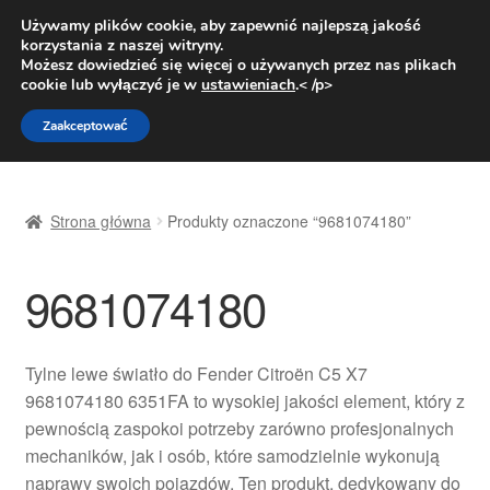
DOSTAWA od 31 zł
Używamy plików cookie, aby zapewnić najlepszą jakość
korzystania z naszej witryny.
Pn.-pt. 9:00-16:00
800 003 167
Możesz dowiedzieć się więcej o używanych przez nas plikach
cookie lub wyłączyć je w
ustawieniach
.< /p>
Przejdź
Przejdź
Menu
Zaakceptować
do
do
nawigacji
treści
Strona główna
Strona główna
Produkty oznaczone “9681074180”
Dostawa
9681074180
Dostawa na cały świat
Kontakt
Tylne lewe światło do Fender Citroën C5 X7
9681074180 6351FA to wysokiej jakości element, który z
Moje konto
pewnością zaspokoi potrzeby zarówno profesjonalnych
mechaników, jak i osób, które samodzielnie wykonują
O nas
naprawy swoich pojazdów. Ten produkt, dedykowany do