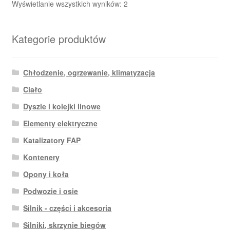
Posortowane
Wyświetlanie wszystkich wyników: 2
według
najnowszych
Kategorie produktów
Chłodzenie, ogrzewanie, klimatyzacja
Ciało
Dyszle i kolejki linowe
Elementy elektryczne
Katalizatory FAP
Kontenery
Opony i koła
Podwozie i osie
Silnik - części i akcesoria
Silniki, skrzynie biegów