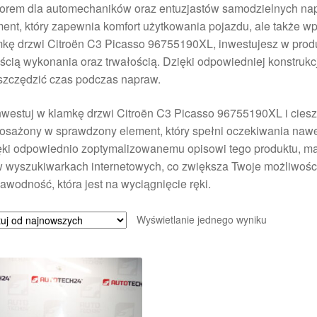
orem dla automechaników oraz entuzjastów samodzielnych napr
ent, który zapewnia komfort użytkowania pojazdu, ale także w
kę drzwi Citroën C3 Picasso 96755190XL, inwestujesz w produk
ścią wykonania oraz trwałością. Dzięki odpowiedniej konstrukcji
szczędzić czas podczas napraw.
westuj w klamkę drzwi Citroën C3 Picasso 96755190XL i ciesz
osażony w sprawdzony element, który spełni oczekiwania nawe
ki odpowiednio zoptymalizowanemu opisowi tego produktu, mas
 wyszukiwarkach internetowych, co zwiększa Twoje możliwości 
awodność, która jest na wyciągnięcie ręki.
Wyświetlanie jednego wyniku