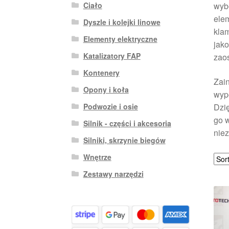
Ciało
wyb
elem
Dyszle i kolejki linowe
klam
Elementy elektryczne
jako
Katalizatory FAP
zao
Kontenery
Zain
Opony i koła
wyp
Dzię
Podwozie i osie
go w
Silnik - części i akcesoria
niez
Silniki, skrzynie biegów
Wnętrze
Zestawy narzędzi