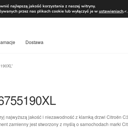
1 zł
Pn.-pt. 9
nić najlepszą jakość korzystania z naszej witryny.
żywanych przez nas plikach cookie lub wyłączyć je w
ustawieniach
.<
klamacje
Dostawa
wiat
Kontakt
Moje konto
O nas
Płatności
Polityka prywatności
5190XL”
mówienia
Zasady i warunki
6755190XL
ryj najwyższą jakość i niezawodność z klamką drzwi Citroën 
ent zamienny jest stworzony z myślą o samochodach marki Cit