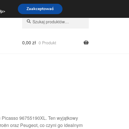
:00-16:00
800 003 167
Zaakceptować
 /p>
Szukaj:
Szukaj
0,00
zł
0 Produkt
C3 Picasso 96755190XL. Ten wyjątkowy
roën oraz Peugeot, co czyni go idealnym