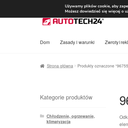
DOSTAWA od 3
Używamy plików cookie, aby zapew
Możesz dowiedzieć się więcej o u
Przejdź
Przejdź
do
do
nawigacji
treści
Dom
Zasady i warunki
Zwroty i re
Strona główna
Dostawa
Dostawa na cały ś
Strona główna
Produkty oznaczone “9675
Procedura reklamacyjna
Skarga
Wózek
Za
9
Kategorie produktów
Chłodzenie, ogrzewanie,
Odk
klimatyzacja
elem